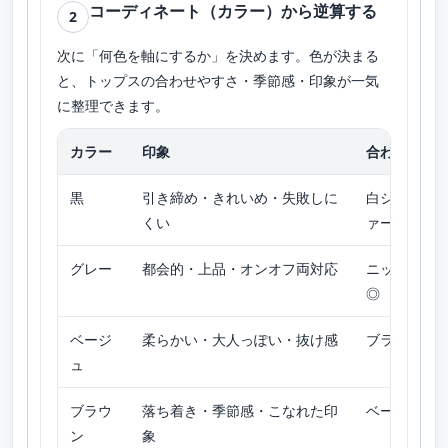
コーディネート（カラー）から逆算する
2
次に「何色を軸にするか」を決めます。色が決まる
と、トップスの合わせやすさ・季節感・印象が一気
に整理できます。
カラー
印象
合わせやす
黒
引き締め・きれいめ・失敗しに
白シャツ／
くい
ァー
グレー
都会的・上品・オンオフ両対応
ニット／シ
◎
ベージ
柔らかい・大人っぽい・抜け感
ブラウス／
ュ
ブラウ
落ち着き・季節感・こなれた印
ベージュ系
ン
象