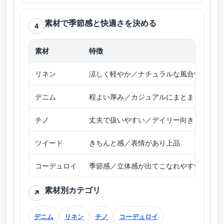
素材で季節感と快適さを決める
4
素材
特徴
向
リネン
涼しく軽やか／ナチュラルな風合い
春
デニム
程よい厚み／カジュアルにまとまる
オ
チノ
丈夫で扱いやすい／デイリー向き
春
ツイード
きちんと感／表情があり上品
秋
コーデュロイ
季節感／立体感が出てこなれやすい
秋
素材別カテゴリ
↗
デニム
リネン
チノ
コーデュロイ