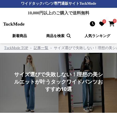
ワイドタックパンツ
専門通販サイト
TuckMode
10,000
円以上のご購入で送料無料
0
0
TuckMode
新着商品
商品を検索
人気ランキング
TuckMode TOP
›
記事一覧
›
サイズ選びで失敗しない！理想の美シ
サイズ選びで失敗しない！理想の美シ
ルエットが叶うタックワイドパンツお
すすめ10選