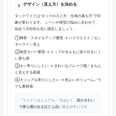
デザイン（見え方）を決める
3
タックワイドは“タックの入り方・生地の落ち方”で印
象が変わります。 シーンや体型の悩みに合わせて、
似合う方向性を先に固定しましょう。
①脚長・スタイルアップ重視 → ハイウエスト／セン
ターライン見え
②体型カバー重視 → ヒップや太ももに張り付きにく
い落ち感
③オン寄りにしたい → きれいなドレープ感／きちん
と見えする面感
④カジュアル寄りにしたい → 程よいボリューム／ラ
フな素材感
「ワイド＝カジュアル」ではなく、
面がきれい
で落ち感があるほど上品
に見えやすいです。