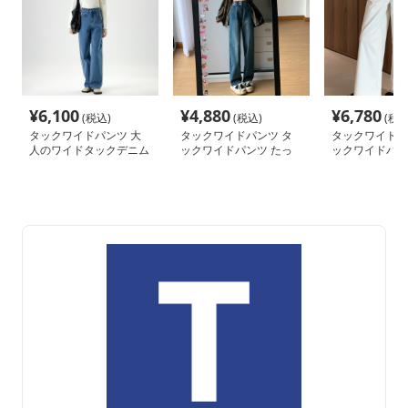
¥
6,100
¥
4,880
¥
6,780
(税込)
(税込)
(税込
タックワイドパンツ 大
タックワイドパンツ タ
タックワイドパ
人のワイドタックデニム
ックワイドパンツ たっ
ックワイドパン
パンツ
ぷりシルエット デニム
エット美人 タ
ワイドパンツ
ドパンツ