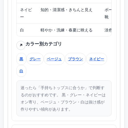
ネイビ
知的・清潔感・きちんと見え
ボーダー／
ー
靴
白
軽やか・洗練・春夏に映える
淡色トップ
カラー別カテゴリ
↗
黒
グレー
ベージュ
ブラウン
ネイビー
白
迷ったら「手持ちトップスに合うか」で判断す
るのがおすすめです。 黒・グレー・ネイビーは
オン寄り、ベージュ・ブラウン・白は抜け感が
作りやすい傾向があります。