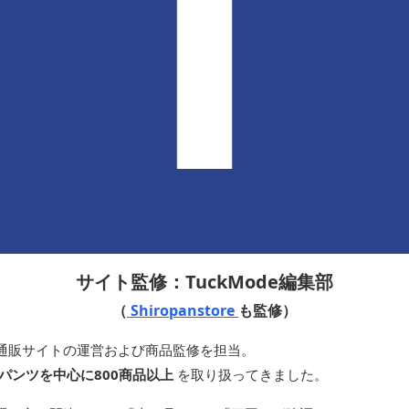
サイト監修：TuckMode編集部
（
Shiropanstore
も監修）
通販サイトの運営および商品監修を担当。
パンツを中心に800商品以上
を取り扱ってきました。