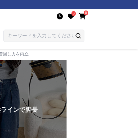
0
0
着回し力を両立
縦ラインで脚長