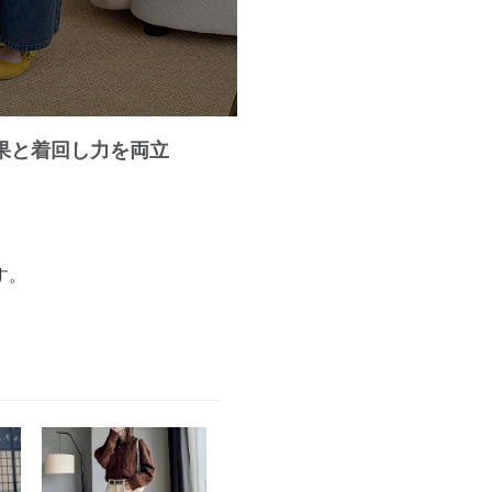
果と着回し力を両立
。
す。