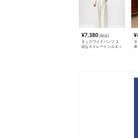
¥
7,380
¥
(税込)
タックワイドパンツ 上
タ
品なストレートシルエッ
体
トパンツ
パ