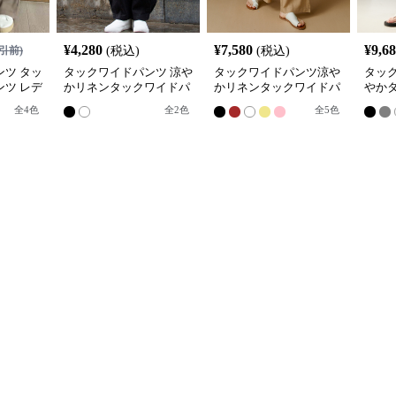
¥
4,280
¥
7,580
¥
9,6
引前)
(税込)
(税込)
ツ タッ
タックワイドパンツ 涼や
タックワイドパンツ涼や
タッ
ツ レデ
かリネンタックワイドパ
かリネンタックワイドパ
やか
スト
ンツ
ンツ
パン
全
4
色
全
2
色
全
5
色