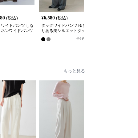
SALE
080
¥
6,580
¥
4,210
(税込)
(税込)
¥
4680
(割引前)
クワイドパンツ しな
タックワイドパンツ ゆと
リラックスタックワイド
リネンワイドパンツ
りある美シルエットタッ
パンツ
クパンツ
全
3
色
8
もっと見る