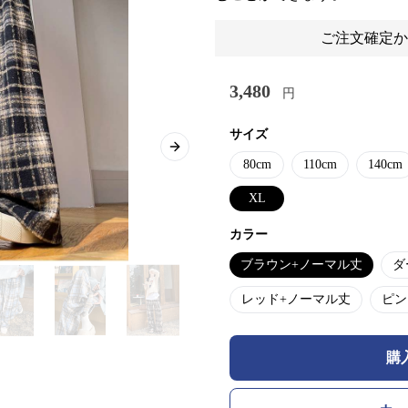
ご注文確定か
3,480
円
サイズ
Next slide
80cm
110cm
140cm
XL
カラー
ブラウン+ノーマル丈
ダ
レッド+ノーマル丈
ピン
購