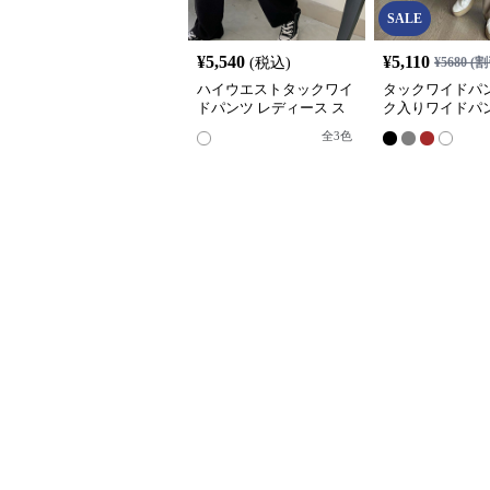
SALE
¥
5,540
¥
5,110
(税込)
¥
5680
(割
ハイウエストタックワイ
タックワイドパン
ドパンツ レディース ス
ク入りワイドパン
ラックス
ィース ハイウエ
全
3
色