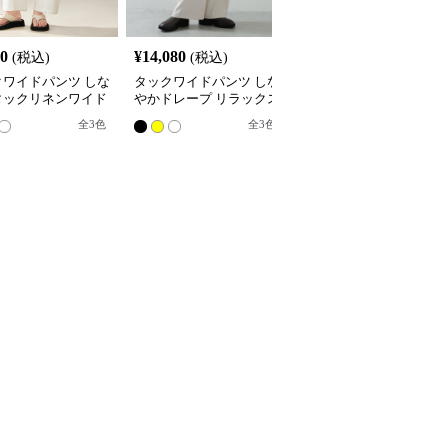
SALE
80
¥
14,080
¥
4,210
(税込)
(税込)
¥
4680
(割引前)
クワイドパンツ しな
タックワイドパンツ しな
リラックスタックワイド
タックリネンワイド
やかドレープ リラックス
パンツ
ツ
パンツ
全
3
色
全
3
色
8