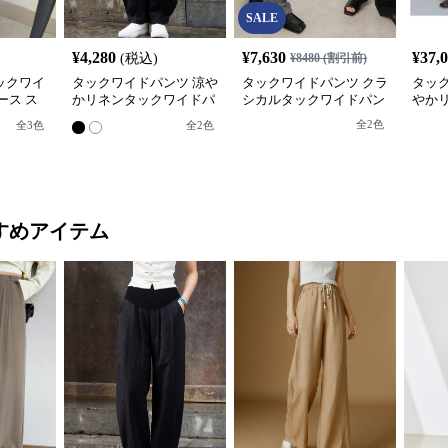
SALE
¥
4,280
¥
7,630
¥
37,
(税込)
¥
8480
(割引前)
ックワイ
タックワイドパンツ 涼や
タックワイドパンツ クラ
タッ
ース ス
かリネンタックワイドパ
シカルタックワイドパン
やか
ンツ
ツ
全
2
色
全
3
色
全
2
色
すめアイテム