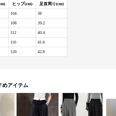
m)
ヒップ(cm)
足首周り(cm)
104
38
108
39.2
112
40.4
116
41.6
120
42.8
すめアイテム