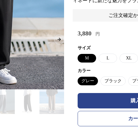
ィネートに新たな魅力をプラ
ご注文確定か
3,880
円
Next slide
サイズ
M
L
XL
カラー
グレー
ブラック
ブ
購
カー