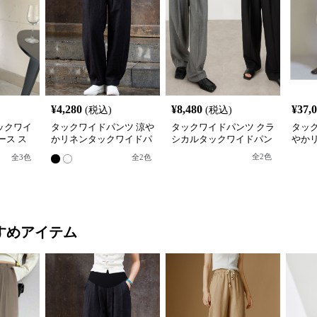
¥
4,280
¥
8,480
¥
37,
(税込)
(税込)
ックワイ
タックワイドパンツ 涼や
タックワイドパンツ クラ
タッ
ース ス
かリネンタックワイドパ
シカルタックワイドパン
やか
ンツ
ツ
全
2
色
全
3
色
全
2
色
すめアイテム