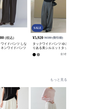
SALE
080
¥
5,920
¥
4,680
(税込)
¥
6580
(割引前)
(税込)
クワイドパンツ しな
タックワイドパンツ ゆと
リラックスタックワイド
リネンワイドパンツ
りある美シルエットタッ
パンツ
クパンツ
全
3
色
8
もっと見る