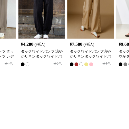
¥
4,280
¥
7,580
¥
9,6
(税込)
(税込)
ツ タッ
タックワイドパンツ 涼や
タックワイドパンツ涼や
タッ
ツ レデ
かリネンタックワイドパ
かリネンタックワイドパ
やか
スト
ンツ
ンツ
パン
全
4
色
全
2
色
全
5
色