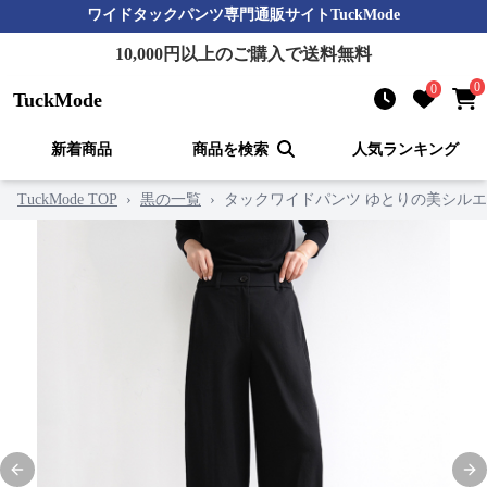
ワイドタックパンツ
専門通販サイト
TuckMode
10,000
円以上のご購入で送料無料
0
0
TuckMode
新着商品
商品を検索
人気ランキング
TuckMode TOP
›
黒の一覧
›
タックワイドパンツ ゆとりの美シル
Previous slide
Nex