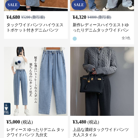
SALE
SALE
¥
4,680
¥
4,320
¥
5200
(割引前)
¥
4800
(割引前)
タックワイドパンツ ハイウエス
新作レディースハイウエストゆ
トポケット付きデニムパンツ
ったりデニムタックワイドパン
ツ
全
3
色
¥
5,000
¥
3,480
(税込)
(税込)
レディース ゆったりデニム タッ
上品な濃紺タックワイドパンツ
クワイドパンツ 九分丈
大人スタイル