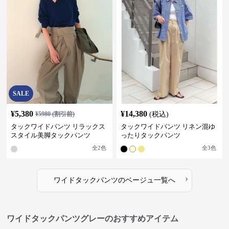
SALE
¥
5,380
¥
14,380
¥
5980
(割引前)
(税込)
タックワイドパンツ リラックス
タックワイドパンツ リネン混ゆ
スタイル美脚タックパンツ
ったりタックパンツ
全
2
色
全
3
色
›
ワイドタックパンツ
の
ベージュ
一覧へ
ワイドタックパンツグレーのおすすめアイテム