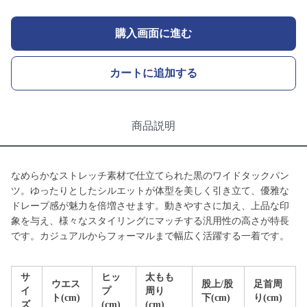
購入画面に進む
カートに追加する
商品説明
なめらかなストレッチ素材で仕立てられた黒のワイドタックパン
ツ。ゆったりとしたシルエットが体型を美しく引き立て、優雅な
ドレープ感が魅力を倍増させます。動きやすさに加え、上品な印
象を与え、様々なスタイリングにマッチする汎用性の高さが特長
です。カジュアルからフォーマルまで幅広く活躍する一着です。
サ
ヒッ
太もも
ウエス
股上/股
足首周
イ
プ
周り
ト(cm)
下(cm)
り(cm)
ズ
(cm)
(cm)