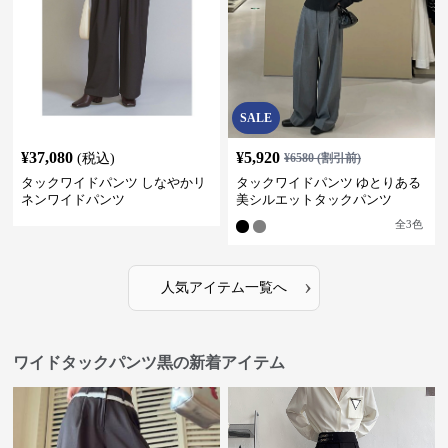
SALE
¥
37,080
¥
5,920
(税込)
¥
6580
(割引前)
タックワイドパンツ しなやかリ
タックワイドパンツ ゆとりある
ネンワイドパンツ
美シルエットタックパンツ
全
3
色
›
人気アイテム一覧へ
ワイドタックパンツ黒の新着アイテム