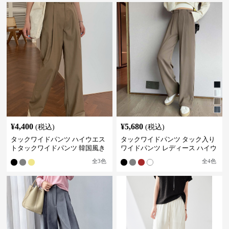
¥
4,400
¥
5,680
(税込)
(税込)
タックワイドパンツ ハイウエス
タックワイドパンツ タック入り
トタックワイドパンツ 韓国風き
ワイドパンツ レディース ハイウ
れいめカジュアル
エスト
全
3
色
全
4
色