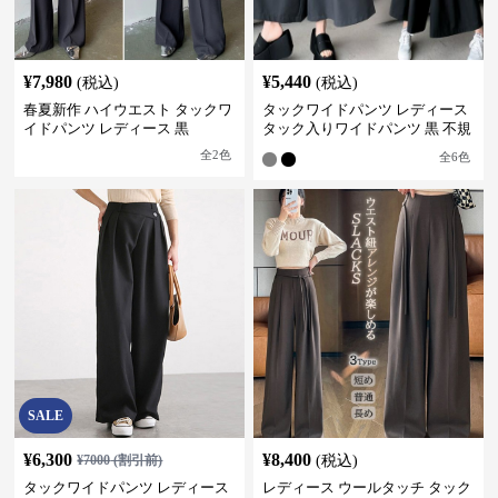
¥
7,980
¥
5,440
(税込)
(税込)
春夏新作 ハイウエスト タックワ
タックワイドパンツ レディース
イドパンツ レディース 黒
タック入りワイドパンツ 黒 不規
則デザイン
全
2
色
全
6
色
SALE
¥
6,300
¥
8,400
¥
7000
(割引前)
(税込)
タックワイドパンツ レディース
レディース ウールタッチ タック