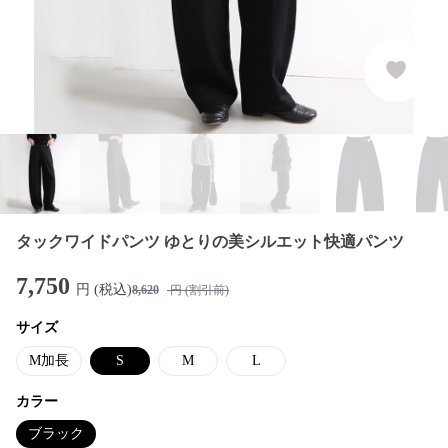
タックワイドパンツ ゆとりの美シルエット快適パンツ
7,750
円 (税込)
8,620
円 (割引前)
サイズ
M加長
S
M
L
カラー
ブラック