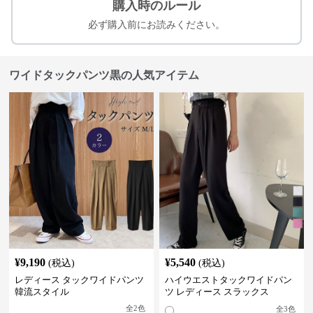
購入時のルール
必ず購入前にお読みください。
ワイドタックパンツ黒の人気アイテム
¥
9,190
¥
5,540
(税込)
(税込)
レディース タックワイドパンツ
ハイウエストタックワイドパン
韓流スタイル
ツ レディース スラックス
全
2
色
全
3
色