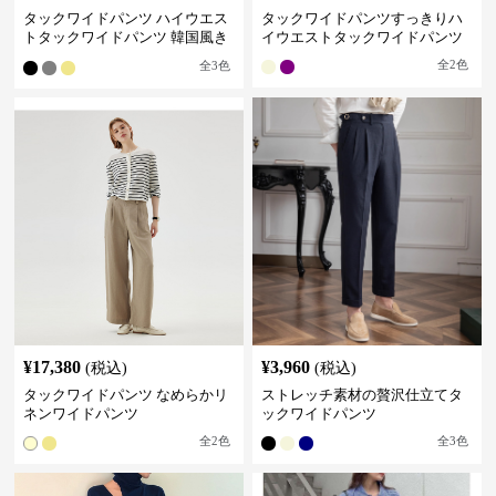
タックワイドパンツ ハイウエス
タックワイドパンツすっきりハ
トタックワイドパンツ 韓国風き
イウエストタックワイドパンツ
れいめカジュアル
全
2
色
全
3
色
¥
17,380
¥
3,960
(税込)
(税込)
タックワイドパンツ なめらかリ
ストレッチ素材の贅沢仕立てタ
ネンワイドパンツ
ックワイドパンツ
全
2
色
全
3
色