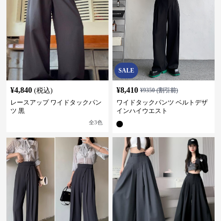
SALE
¥
4,840
¥
8,410
(税込)
¥
9350
(割引前)
レースアップ ワイドタックパン
ワイドタックパンツ ベルトデザ
ツ 黒
インハイウエスト
全
3
色