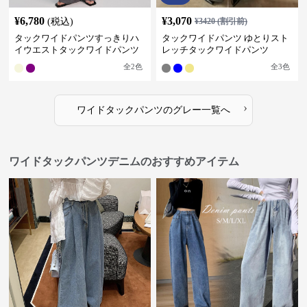
¥
6,780
¥
3,070
(税込)
¥
3420
(割引前)
タックワイドパンツすっきりハ
タックワイドパンツ ゆとりスト
イウエストタックワイドパンツ
レッチタックワイドパンツ
全
2
色
全
3
色
›
ワイドタックパンツ
の
グレー
一覧へ
ワイドタックパンツデニムのおすすめアイテム