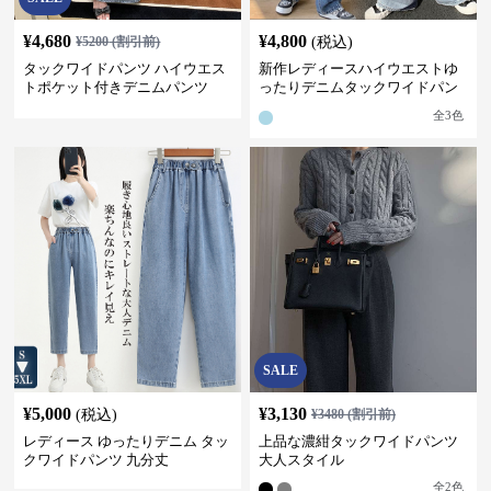
¥
4,680
¥
4,800
¥
5200
(割引前)
(税込)
タックワイドパンツ ハイウエス
新作レディースハイウエストゆ
トポケット付きデニムパンツ
ったりデニムタックワイドパン
ツ
全
3
色
SALE
¥
5,000
¥
3,130
(税込)
¥
3480
(割引前)
レディース ゆったりデニム タッ
上品な濃紺タックワイドパンツ
クワイドパンツ 九分丈
大人スタイル
全
2
色