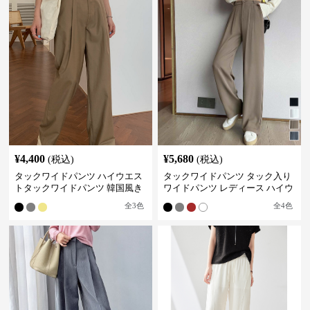
¥
4,400
¥
5,680
(税込)
(税込)
タックワイドパンツ ハイウエス
タックワイドパンツ タック入り
トタックワイドパンツ 韓国風き
ワイドパンツ レディース ハイウ
れいめカジュアル
エスト
全
3
色
全
4
色