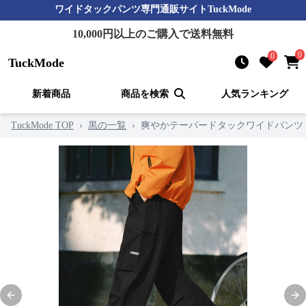
ワイドタックパンツ
専門通販サイト
TuckMode
10,000
円以上のご購入で送料無料
0
0
TuckMode
新着商品
商品を検索
人気ランキング
TuckMode TOP
›
黒の一覧
›
爽やかテーパードタックワイドパンツ
Previous slide
Nex