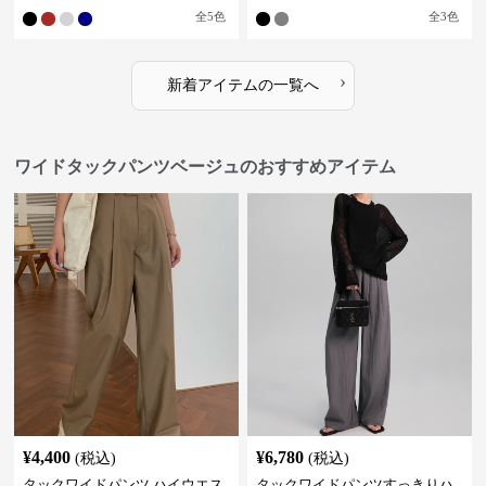
果 スタイルアップ グレー
ー
全
5
色
全
3
色
›
新着アイテムの一覧へ
ワイドタックパンツベージュのおすすめアイテム
¥
4,400
¥
6,780
(税込)
(税込)
タックワイドパンツ ハイウエス
タックワイドパンツすっきりハ