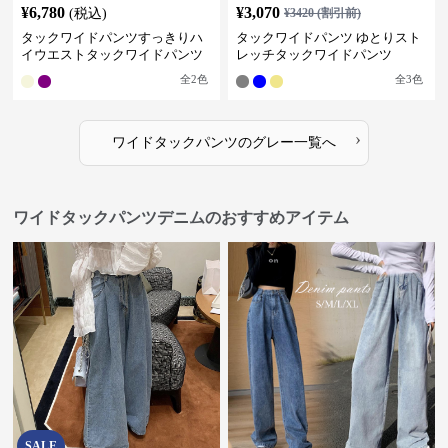
¥
6,780
¥
3,070
(税込)
¥
3420
(割引前)
タックワイドパンツすっきりハ
タックワイドパンツ ゆとりスト
イウエストタックワイドパンツ
レッチタックワイドパンツ
全
2
色
全
3
色
›
ワイドタックパンツ
の
グレー
一覧へ
ワイドタックパンツデニムのおすすめアイテム
SALE