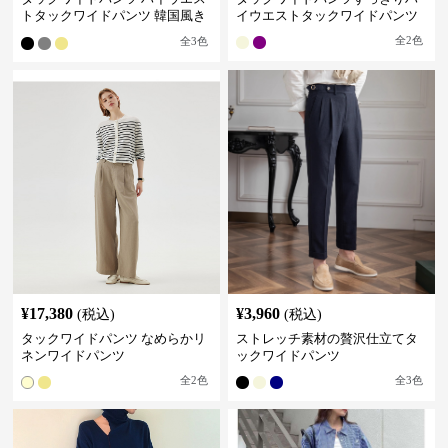
トタックワイドパンツ 韓国風き
イウエストタックワイドパンツ
れいめカジュアル
全
2
色
全
3
色
¥
17,380
¥
3,960
(税込)
(税込)
タックワイドパンツ なめらかリ
ストレッチ素材の贅沢仕立てタ
ネンワイドパンツ
ックワイドパンツ
全
2
色
全
3
色