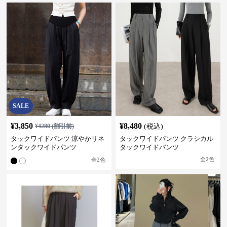
SALE
¥
3,850
¥
8,480
¥
4280
(割引前)
(税込)
タックワイドパンツ 涼やかリネ
タックワイドパンツ クラシカル
ンタックワイドパンツ
タックワイドパンツ
全
2
色
全
2
色