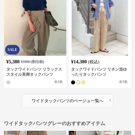
SALE
¥
5,380
¥
14,380
¥
5980
(割引前)
(税込)
タックワイドパンツ リラックス
タックワイドパンツ リネン混ゆ
スタイル美脚タックパンツ
ったりタックパンツ
全
2
色
全
3
色
›
ワイドタックパンツ
の
ベージュ
一覧へ
ワイドタックパンツグレーのおすすめアイテム