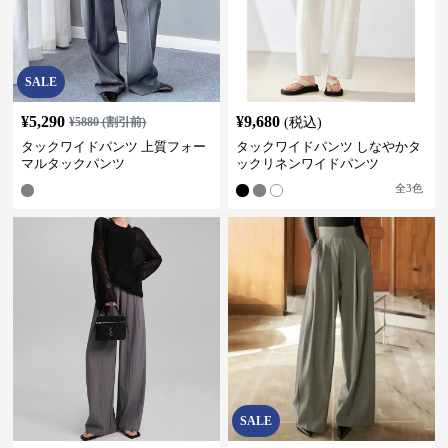
SALE
¥
5,290
¥
9,680
¥
5880
(割引前)
(税込)
タックワイドパンツ 上質フォー
タックワイドパンツ しなやかタ
マルタックパンツ
ックリネンワイドパンツ
全
3
色
SALE