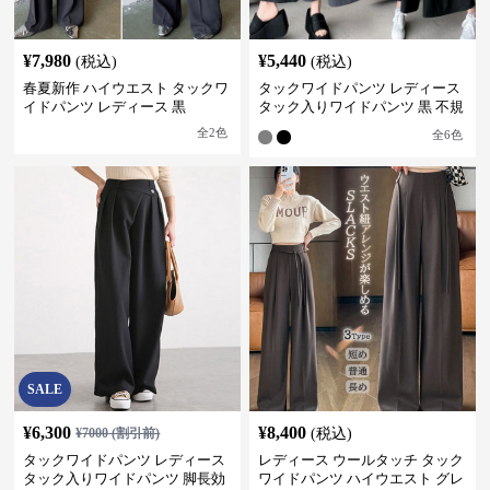
¥
7,980
¥
5,440
(税込)
(税込)
春夏新作 ハイウエスト タックワ
タックワイドパンツ レディース
イドパンツ レディース 黒
タック入りワイドパンツ 黒 不規
則デザイン
全
2
色
全
6
色
SALE
¥
6,300
¥
8,400
¥
7000
(割引前)
(税込)
タックワイドパンツ レディース
レディース ウールタッチ タック
タック入りワイドパンツ 脚長効
ワイドパンツ ハイウエスト グレ