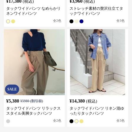
¥
17,380
¥
3,960
(税込)
(税込)
タックワイドパンツ なめらかリ
ストレッチ素材の贅沢仕立てタ
ネンワイドパンツ
ックワイドパンツ
全
2
色
全
3
色
SALE
¥
5,380
¥
14,380
¥
5980
(割引前)
(税込)
タックワイドパンツ リラックス
タックワイドパンツ リネン混ゆ
スタイル美脚タックパンツ
ったりタックパンツ
全
2
色
全
3
色