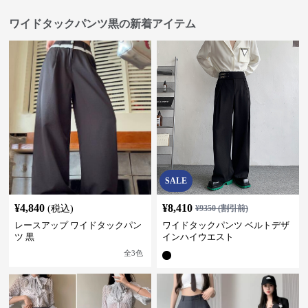
ワイドタックパンツ黒の新着アイテム
SALE
¥
4,840
¥
8,410
(税込)
¥
9350
(割引前)
レースアップ ワイドタックパン
ワイドタックパンツ ベルトデザ
ツ 黒
インハイウエスト
全
3
色