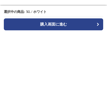
選択中の商品: XL / ホワイト
選択中の商品: XL / ホワイト
購入画面に進む
購入画面に進む
TuckMode
について
会社概要