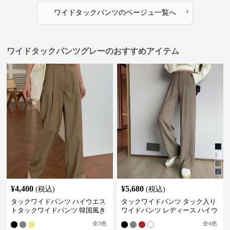
›
ワイドタックパンツ
の
ベージュ
一覧へ
ワイドタックパンツグレーのおすすめアイテム
¥
4,400
¥
5,680
(税込)
(税込)
タックワイドパンツ ハイウエス
タックワイドパンツ タック入り
トタックワイドパンツ 韓国風き
ワイドパンツ レディース ハイウ
れいめカジュアル
エスト
全
3
色
全
4
色