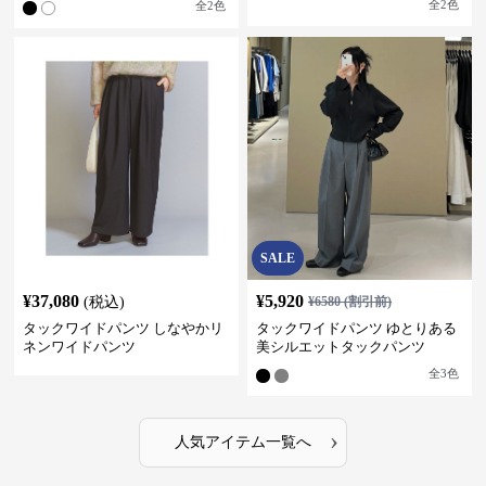
全
2
色
全
2
色
SALE
¥
37,080
¥
5,920
(税込)
¥
6580
(割引前)
タックワイドパンツ しなやかリ
タックワイドパンツ ゆとりある
ネンワイドパンツ
美シルエットタックパンツ
全
3
色
›
人気アイテム一覧へ