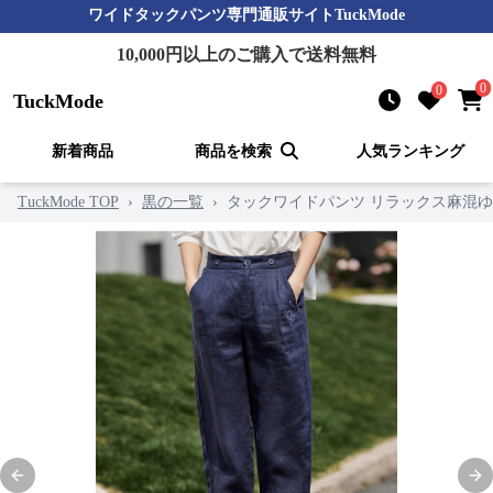
ワイドタックパンツ
専門通販サイト
TuckMode
10,000
円以上のご購入で送料無料
0
0
TuckMode
新着商品
商品を検索
人気ランキング
TuckMode TOP
›
黒の一覧
›
タックワイドパンツ リラックス麻混
Previous slide
Nex