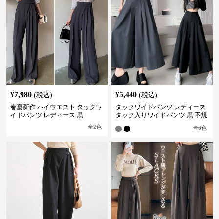
¥
7,980
¥
5,440
(税込)
(税込)
春夏新作 ハイウエスト タックワ
タックワイドパンツ レディース
イドパンツ レディース 黒
タック入りワイドパンツ 黒 不規
則デザイン
全
2
色
全
6
色