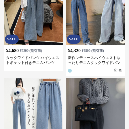
SALE
SALE
¥
4,680
¥
4,320
¥
5200
(割引前)
¥
4800
(割引前)
タックワイドパンツ ハイウエス
新作レディースハイウエストゆ
トポケット付きデニムパンツ
ったりデニムタックワイドパン
ツ
全
3
色