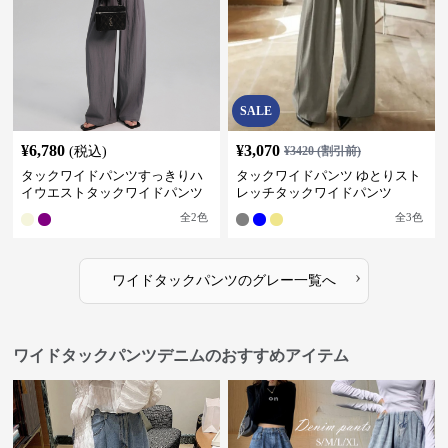
SALE
¥
6,780
¥
3,070
(税込)
¥
3420
(割引前)
タックワイドパンツすっきりハ
タックワイドパンツ ゆとりスト
イウエストタックワイドパンツ
レッチタックワイドパンツ
全
2
色
全
3
色
›
ワイドタックパンツ
の
グレー
一覧へ
ワイドタックパンツデニムのおすすめアイテム