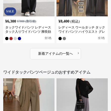
SALE
¥
6,300
¥
8,400
¥
7000
(割引前)
(税込)
タックワイドパンツ レディース
レディース ウールタッチ タック
タック入りワイドパンツ 脚長効
ワイドパンツ ハイウエスト グレ
果 スタイルアップ グレー
ー
全
5
色
全
3
色
›
新着アイテムの一覧へ
ワイドタックパンツベージュのおすすめアイテム