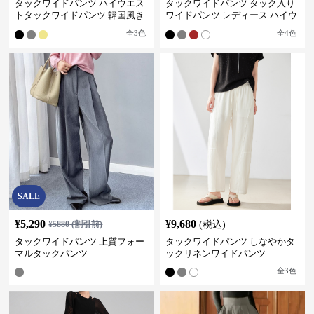
タックワイドパンツ ハイウエス
タックワイドパンツ タック入り
トタックワイドパンツ 韓国風き
ワイドパンツ レディース ハイウ
れいめカジュアル
エスト
全
3
色
全
4
色
SALE
¥
5,290
¥
9,680
¥
5880
(割引前)
(税込)
タックワイドパンツ 上質フォー
タックワイドパンツ しなやかタ
マルタックパンツ
ックリネンワイドパンツ
全
3
色