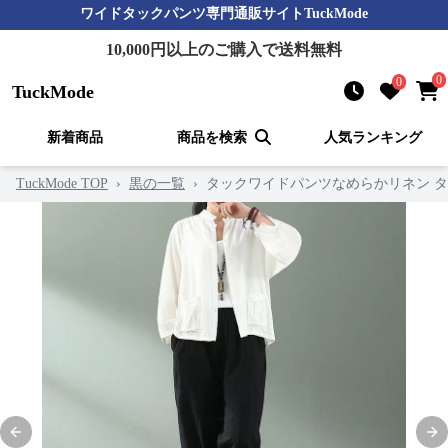
ワイドタックパンツ
専門通販サイト
TuckMode
10,000
円以上のご購入で送料無料
0
0
TuckMode
新着商品
商品を検索
人気ランキング
TuckMode TOP
›
黒の一覧
›
タックワイドパンツなめらかリネン 
Previous slide
Nex