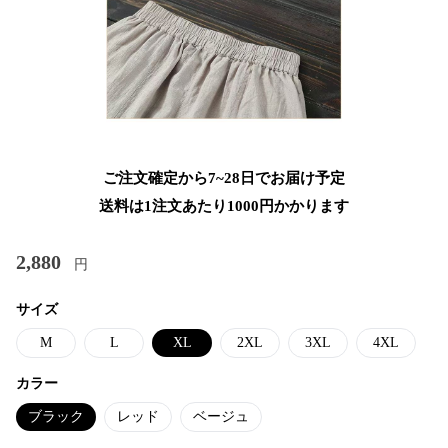
ご注文確定から7~28日でお届け予定
送料は1注文あたり
1000
円かかります
2,880
円
サイズ
M
L
XL
2XL
3XL
4XL
カラー
ブラック
レッド
ベージュ