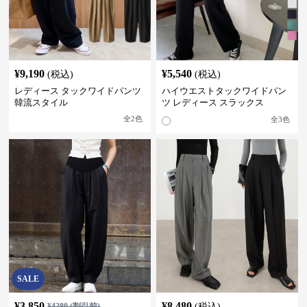
¥
9,190
¥
5,540
(税込)
(税込)
レディース タックワイドパンツ
ハイウエストタックワイドパン
韓流スタイル
ツ レディース スラックス
全
2
色
全
3
色
SALE
¥
3,850
¥
8,480
¥
4280
(割引前)
(税込)