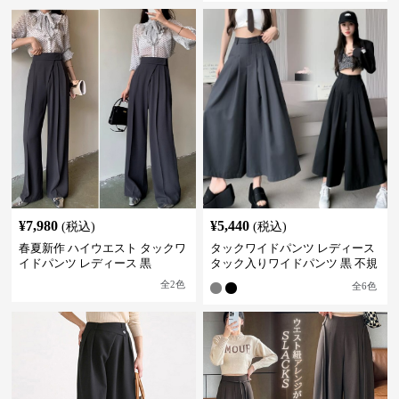
¥
7,980
¥
5,440
(税込)
(税込)
春夏新作 ハイウエスト タックワ
タックワイドパンツ レディース
イドパンツ レディース 黒
タック入りワイドパンツ 黒 不規
則デザイン
全
2
色
全
6
色