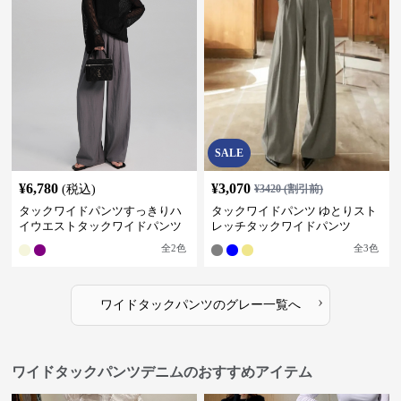
SALE
¥
6,780
¥
3,070
(税込)
¥
3420
(割引前)
タックワイドパンツすっきりハ
タックワイドパンツ ゆとりスト
イウエストタックワイドパンツ
レッチタックワイドパンツ
全
2
色
全
3
色
›
ワイドタックパンツ
の
グレー
一覧へ
ワイドタックパンツデニムのおすすめアイテム