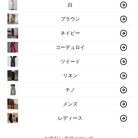
白
ブラウン
ネイビー
コーデュロイ
ツイード
リネン
チノ
メンズ
レディース