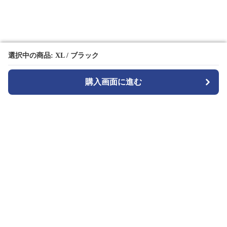
選択中の商品: XL / ブラック
選択中の商品: XL / ブラック
購入画面に進む
購入画面に進む
TuckMode
について