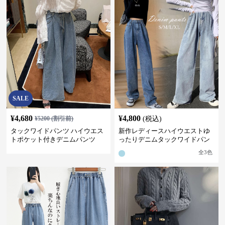
SALE
¥
4,680
¥
4,800
¥
5200
(割引前)
(税込)
タックワイドパンツ ハイウエス
新作レディースハイウエストゆ
トポケット付きデニムパンツ
ったりデニムタックワイドパン
ツ
全
3
色