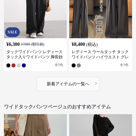
SALE
¥
6,300
¥
8,400
¥
7000
(割引前)
(税込)
タックワイドパンツ レディース
レディース ウールタッチ タック
タック入りワイドパンツ 脚長効
ワイドパンツ ハイウエスト グレ
果 スタイルアップ グレー
ー
全
5
色
全
3
色
›
新着アイテムの一覧へ
ワイドタックパンツベージュのおすすめアイテム