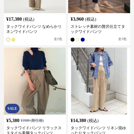
¥
17,380
¥
3,960
(税込)
(税込)
タックワイドパンツ なめらかリ
ストレッチ素材の贅沢仕立てタ
ネンワイドパンツ
ックワイドパンツ
全
2
色
全
3
色
SALE
¥
5,380
¥
14,380
¥
5980
(割引前)
(税込)
タックワイドパンツ リラックス
タックワイドパンツ リネン混ゆ
スタイル美脚タックパンツ
ったりタックパンツ