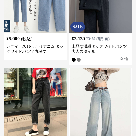
SALE
¥
5,000
¥
3,130
(税込)
¥
3480
(割引前)
レディース ゆったりデニム タッ
上品な濃紺タックワイドパンツ
クワイドパンツ 九分丈
大人スタイル
全
2
色