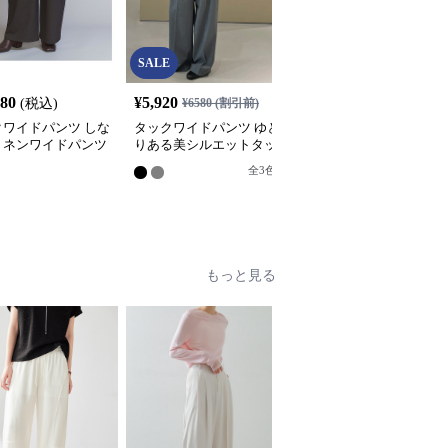
SALE
080
¥
5,920
¥
4,680
(税込)
¥
6580
(割引前)
(税込)
クワイドパンツ しな
タックワイドパンツ ゆと
リラックスタックワイド
リネンワイドパンツ
りある美シルエットタッ
パンツ
クパンツ
全
3
色
8
もっと見る