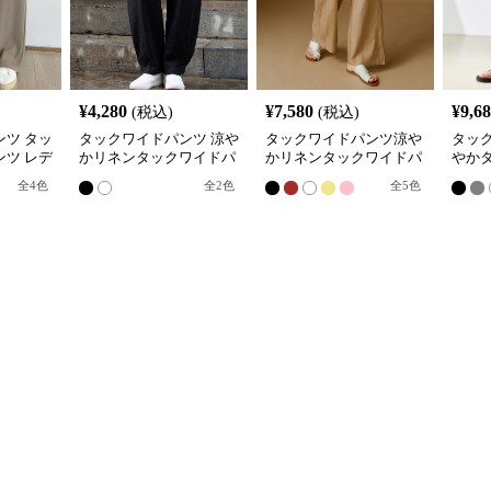
¥
4,280
¥
7,580
¥
9,6
(税込)
(税込)
ツ タッ
タックワイドパンツ 涼や
タックワイドパンツ涼や
タッ
ツ レデ
かリネンタックワイドパ
かリネンタックワイドパ
やか
スト
ンツ
ンツ
パン
全
4
色
全
2
色
全
5
色