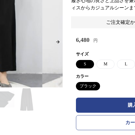
履き心地の良さと上品さを兼
ィスからカジュアルシーンま
ご注文確定か
6,480
円
Next slide
サイズ
S
M
L
カラー
ブラック
購
カー