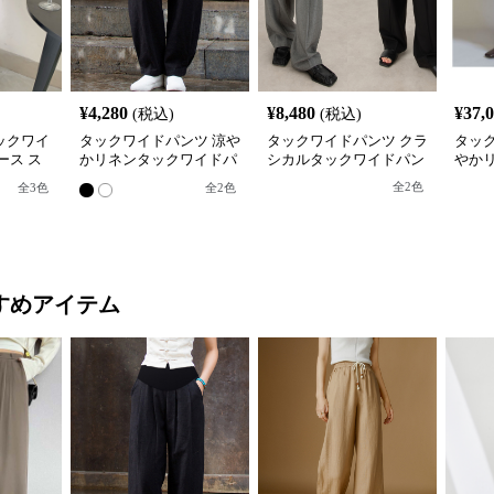
¥
4,280
¥
8,480
¥
37,
(税込)
(税込)
ックワイ
タックワイドパンツ 涼や
タックワイドパンツ クラ
タッ
ース ス
かリネンタックワイドパ
シカルタックワイドパン
やか
ンツ
ツ
全
2
色
全
3
色
全
2
色
すめアイテム