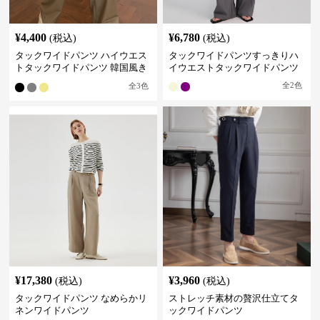
¥
4,400
¥
6,780
(税込)
(税込)
タックワイドパンツ ハイウエス
タックワイドパンツすっきりハ
トタックワイドパンツ 韓国風き
イウエストタックワイドパンツ
れいめカジュアル
全
2
色
全
3
色
¥
17,380
¥
3,960
(税込)
(税込)
タックワイドパンツ なめらかリ
ストレッチ素材の贅沢仕立てタ
ネンワイドパンツ
ックワイドパンツ