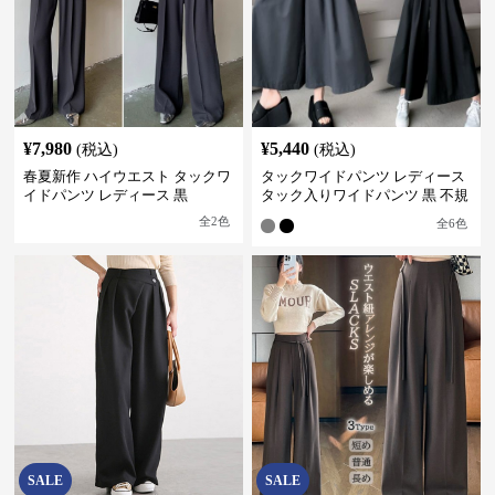
¥
7,980
¥
5,440
(税込)
(税込)
春夏新作 ハイウエスト タックワ
タックワイドパンツ レディース
イドパンツ レディース 黒
タック入りワイドパンツ 黒 不規
則デザイン
全
2
色
全
6
色
SALE
SALE