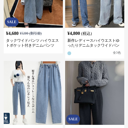
SALE
¥
4,680
¥
4,800
¥
5200
(割引前)
(税込)
タックワイドパンツ ハイウエス
新作レディースハイウエストゆ
トポケット付きデニムパンツ
ったりデニムタックワイドパン
ツ
全
3
色
SALE