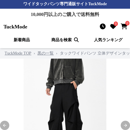
ワイドタックパンツ
専門通販サイト
TuckMode
10,000
円以上のご購入で送料無料
0
0
TuckMode
新着商品
商品を検索
人気ランキング
TuckMode TOP
›
黒の一覧
›
タックワイドパンツ 立体デザインタ
Previous slide
Nex