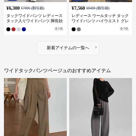
¥
6,300
¥
7,560
¥
7000
(割引前)
¥
8400
(割引前)
タックワイドパンツ レディース
レディース ウールタッチ タック
タック入りワイドパンツ 脚長効
ワイドパンツ ハイウエスト グレ
果 スタイルアップ グレー
ー
全
5
色
全
3
色
›
新着アイテムの一覧へ
ワイドタックパンツベージュのおすすめアイテム