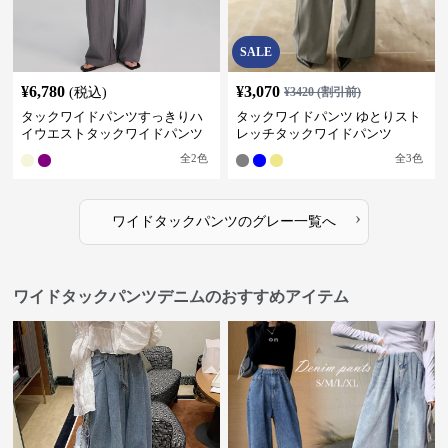
SALE
¥
6,780
¥
3,070
(税込)
¥
3420
(割引前)
タックワイドパンツすっきりハ
タックワイドパンツ ゆとりスト
イウエストタックワイドパンツ
レッチタックワイドパンツ
全
2
色
全
3
色
›
ワイドタックパンツ
の
グレー
一覧へ
ワイドタックパンツデニムのおすすめアイテム