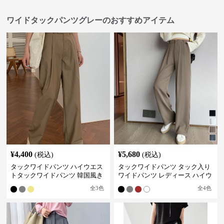
ワイドタックパンツグレーのおすすめアイテム
¥
4,400
¥
5,680
(税込)
(税込)
タックワイドパンツ ハイウエス
タックワイドパンツ タック入り
トタックワイドパンツ 韓国風き
ワイドパンツ レディース ハイウ
れいめカジュアル
エスト
全
3
色
全
4
色