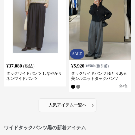
SALE
¥
37,080
¥
5,920
(税込)
¥
6580
(割引前)
タックワイドパンツ しなやかリ
タックワイドパンツ ゆとりある
ネンワイドパンツ
美シルエットタックパンツ
全
3
色
›
人気アイテム一覧へ
ワイドタックパンツ黒の新着アイテム