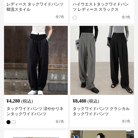
レディース タックワイドパンツ
ハイウエストタックワイドパン
韓流スタイル
ツ レディース スラックス
全
2
色
全
3
色
¥
4,280
¥
8,480
(税込)
(税込)
タックワイドパンツ 涼やかリネ
タックワイドパンツ クラシカル
ンタックワイドパンツ
タックワイドパンツ
全
2
色
全
2
色