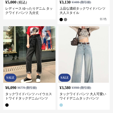
¥
5,000
¥
3,130
(税込)
¥
3480
(割引前)
レディース ゆったりデニム タッ
上品な濃紺タックワイドパンツ
クワイドパンツ 九分丈
大人スタイル
全
2
色
SALE
SALE
¥
6,090
¥
3,580
¥
6770
(割引前)
¥
3980
(割引前)
タックワイドパンツ ハイウエス
タックワイドパンツ 大人可愛い
トワイドタックデニムパンツ
ワイドデニムタックパンツ