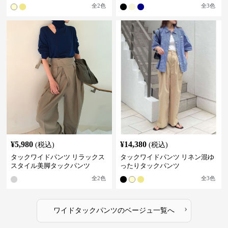
全
2
色
全
3
色
¥
5,980
¥
14,380
(税込)
(税込)
タックワイドパンツ リラックス
タックワイドパンツ リネン混ゆ
スタイル美脚タックパンツ
ったりタックパンツ
全
2
色
全
3
色
›
ワイドタックパンツ
の
ベージュ
一覧へ