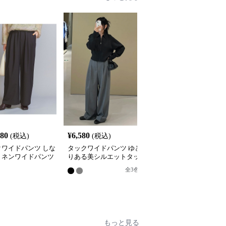
080
¥
6,580
¥
4,680
(税込)
(税込)
(税込)
クワイドパンツ しな
タックワイドパンツ ゆと
リラックスタックワイド
リネンワイドパンツ
りある美シルエットタッ
パンツ
クパンツ
全
3
色
8
もっと見る