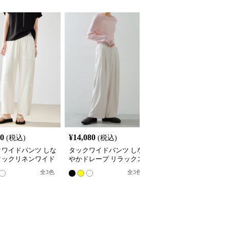
80
¥
14,080
¥
4,680
(税込)
(税込)
(税込)
クワイドパンツ しな
タックワイドパンツ しな
リラックスタックワイド
タックリネンワイド
やかドレープ リラックス
パンツ
ツ
パンツ
全
3
色
全
3
色
8