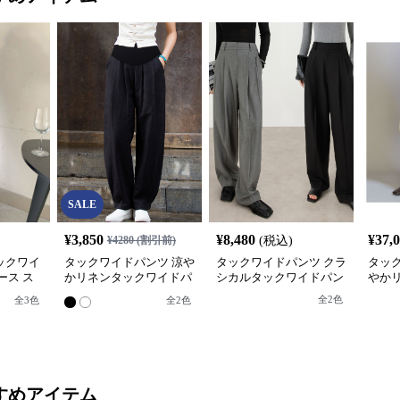
SALE
¥
3,850
¥
8,480
¥
37,
¥
4280
(割引前)
(税込)
ックワイ
タックワイドパンツ 涼や
タックワイドパンツ クラ
タッ
ース ス
かリネンタックワイドパ
シカルタックワイドパン
やか
ンツ
ツ
全
2
色
全
3
色
全
2
色
すめアイテム