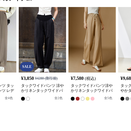
SALE
¥
3,850
¥
7,580
¥
9,6
¥
4280
(割引前)
(税込)
ツ タッ
タックワイドパンツ 涼や
タックワイドパンツ涼や
タッ
ツ レデ
かリネンタックワイドパ
かリネンタックワイドパ
やか
スト
ンツ
ンツ
パン
全
4
色
全
2
色
全
5
色