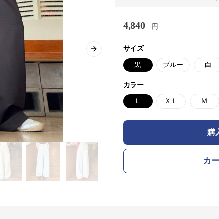
4,840
円
サイズ
Next slide
黒
ブルー
白
カラー
Ｌ
ＸＬ
Ｍ
購
カー