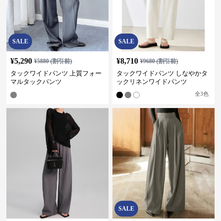
SALE
SALE
¥
5,290
¥
8,710
¥
5880
(割引前)
¥
9680
(割引前)
タックワイドパンツ 上質フォー
タックワイドパンツ しなやかタ
マルタックパンツ
ックリネンワイドパンツ
全
3
色
SALE