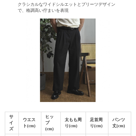
クラシカルなワイドシルエットとプリーツデザイン
で、格調高い佇まいを表現
サ
ヒッ
ウエス
太もも周
足首周
パンツ
イ
プ
ト(cm)
り(cm)
り(cm)
丈(cm)
ズ
(cm)