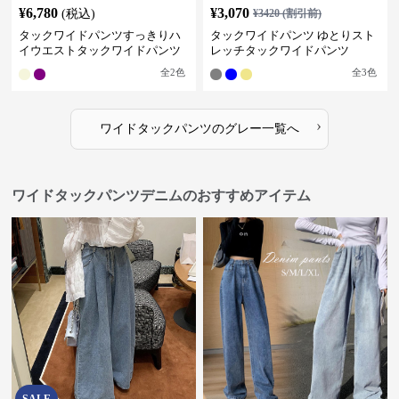
¥
6,780
¥
3,070
(税込)
¥
3420
(割引前)
タックワイドパンツすっきりハ
タックワイドパンツ ゆとりスト
イウエストタックワイドパンツ
レッチタックワイドパンツ
全
2
色
全
3
色
›
ワイドタックパンツ
の
グレー
一覧へ
ワイドタックパンツデニムのおすすめアイテム