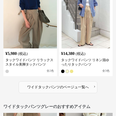
¥
5,980
¥
14,380
(税込)
(税込)
タックワイドパンツ リラックス
タックワイドパンツ リネン混ゆ
スタイル美脚タックパンツ
ったりタックパンツ
全
2
色
全
3
色
›
ワイドタックパンツ
の
ベージュ
一覧へ
ワイドタックパンツグレーのおすすめアイテム