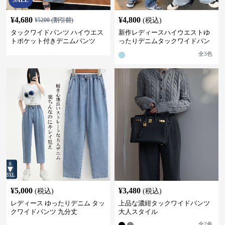
SALE
¥
4,680
¥
4,800
¥
5200
(割引前)
(税込)
タックワイドパンツ ハイウエス
新作レディースハイウエストゆ
トポケット付きデニムパンツ
ったりデニムタックワイドパン
ツ
全
3
色
¥
5,000
¥
3,480
(税込)
(税込)
レディース ゆったりデニム タッ
上品な濃紺タックワイドパンツ
クワイドパンツ 九分丈
大人スタイル
全
2
色