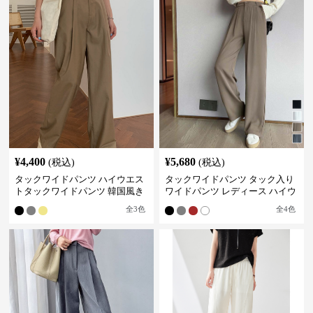
¥
4,400
¥
5,680
(税込)
(税込)
タックワイドパンツ ハイウエス
タックワイドパンツ タック入り
トタックワイドパンツ 韓国風き
ワイドパンツ レディース ハイウ
れいめカジュアル
エスト
全
3
色
全
4
色