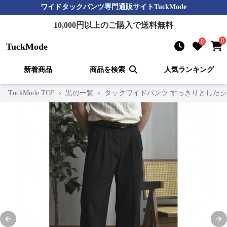
ワイドタックパンツ
専門通販サイト
TuckMode
10,000
円以上のご購入で送料無料
0
0
TuckMode
新着商品
商品を検索
人気ランキング
TuckMode TOP
›
黒の一覧
›
タックワイドパンツ すっきりとした
Previous slide
Nex