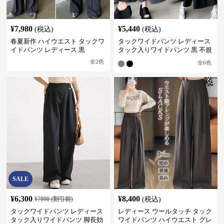
¥
7,980
¥
5,440
(税込)
(税込)
春夏新作 ハイウエスト タックワ
タックワイドパンツ レディース
イドパンツ レディース 黒
タック入りワイドパンツ 黒 不規
則デザイン
全
2
色
全
6
色
SALE
¥
6,300
¥
8,400
¥
7000
(割引前)
(税込)
タックワイドパンツ レディース
レディース ウールタッチ タック
タック入りワイドパンツ 脚長効
ワイドパンツ ハイウエスト グレ