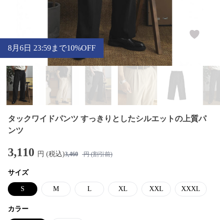
8
月
6
日 23:59まで10%OFF
タックワイドパンツ すっきりとしたシルエットの上質パ
ンツ
3,110
円 (税込)
3,460
円 (割引前)
サイズ
S
M
L
XL
XXL
XXXL
カラー