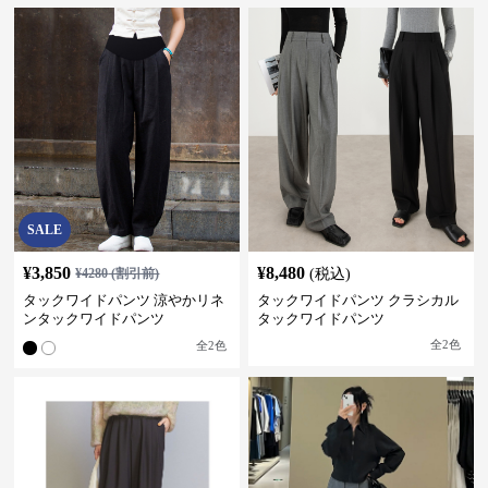
SALE
¥
3,850
¥
8,480
¥
4280
(割引前)
(税込)
タックワイドパンツ 涼やかリネ
タックワイドパンツ クラシカル
ンタックワイドパンツ
タックワイドパンツ
全
2
色
全
2
色