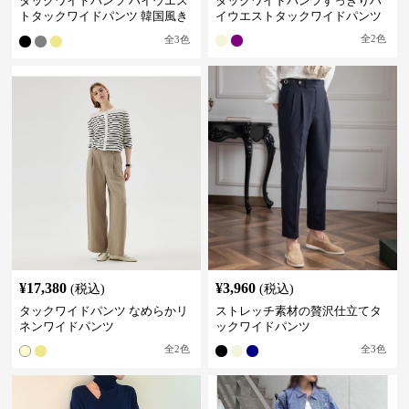
タックワイドパンツ ハイウエス
タックワイドパンツすっきりハ
トタックワイドパンツ 韓国風き
イウエストタックワイドパンツ
れいめカジュアル
全
2
色
全
3
色
¥
17,380
¥
3,960
(税込)
(税込)
タックワイドパンツ なめらかリ
ストレッチ素材の贅沢仕立てタ
ネンワイドパンツ
ックワイドパンツ
全
2
色
全
3
色