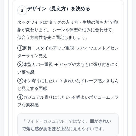
デザイン（見え方）を決める
3
タックワイドは“タックの入り方・生地の落ち方”で印
象が変わります。 シーンや体型の悩みに合わせて、
似合う方向性を先に固定しましょう。
①脚長・スタイルアップ重視 → ハイウエスト／セン
ターライン見え
②体型カバー重視 → ヒップや太ももに張り付きにく
い落ち感
③オン寄りにしたい → きれいなドレープ感／きちん
と見えする面感
④カジュアル寄りにしたい → 程よいボリューム／ラ
フな素材感
「ワイド＝カジュアル」ではなく、
面がきれい
で落ち感があるほど上品
に見えやすいです。