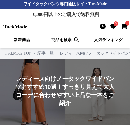
ワイドタックパンツ
専門通販サイト
TuckMode
10,000
円以上のご購入で送料無料
0
0
TuckMode
新着商品
商品を検索
人気ランキング
TuckMode TOP
›
記事一覧
›
レディース向けノータックワイドパン
レディース向けノータックワイドパン
ツおすすめ10選！すっきり見えて大人
コーデに合わせやすい上品な一本をご
紹介