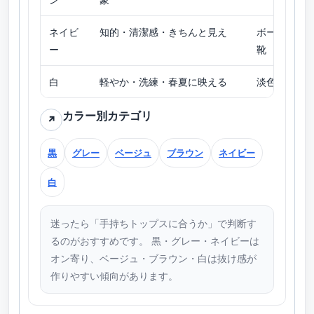
ネイビ
知的・清潔感・きちんと見え
ボーダー／
ー
靴
白
軽やか・洗練・春夏に映える
淡色トップ
カラー別カテゴリ
↗
黒
グレー
ベージュ
ブラウン
ネイビー
白
迷ったら「手持ちトップスに合うか」で判断す
るのがおすすめです。 黒・グレー・ネイビーは
オン寄り、ベージュ・ブラウン・白は抜け感が
作りやすい傾向があります。