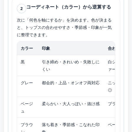
コーディネート（カラー）から逆算する
2
次に「何色を軸にするか」を決めます。色が決まる
と、トップスの合わせやすさ・季節感・印象が一気
に整理できます。
カラー
印象
合わせやす
黒
引き締め・きれいめ・失敗しに
白シャツ／
くい
ァー
グレー
都会的・上品・オンオフ両対応
ニット／シ
◎
ベージ
柔らかい・大人っぽい・抜け感
ブラウス／
ュ
ブラウ
落ち着き・季節感・こなれた印
ベージュ系
ン
象