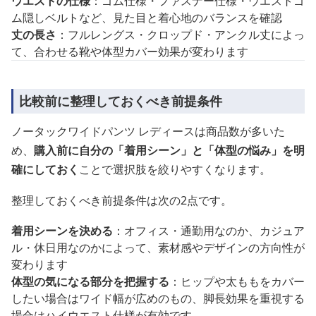
ウエストの仕様
：ゴム仕様・ファスナー仕様・ウエストゴ
ム隠しベルトなど、見た目と着心地のバランスを確認
丈の長さ
：フルレングス・クロップド・アンクル丈によっ
て、合わせる靴や体型カバー効果が変わります
比較前に整理しておくべき前提条件
ノータックワイドパンツ レディースは商品数が多いた
め、
購入前に自分の「着用シーン」と「体型の悩み」を明
確にしておく
ことで選択肢を絞りやすくなります。
整理しておくべき前提条件は次の2点です。
着用シーンを決める
：オフィス・通勤用なのか、カジュア
ル・休日用なのかによって、素材感やデザインの方向性が
変わります
体型の気になる部分を把握する
：ヒップや太ももをカバー
したい場合はワイド幅が広めのもの、脚長効果を重視する
場合はハイウエスト仕様が有効です