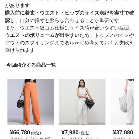
があります
購入前に着丈・ウエスト・ヒップのサイズ表記を実寸で確
認
し、自分の採寸と照らし合わせることが重要です
また、ウエスト総ゴム仕様はサイズ感が合いやすい反面、
ウエストのボリュームが出やすい
ため、トップスのインや
アウトのスタイリングまであらかじめ考えておくと失敗を
避けられます
今回紹介する商品一覧
¥
66,780
¥
7,980
¥
37,080
(税込)
(税込)
(税
タックワイドパンツ上質
タックワイドパンツ す
タックワイドパ