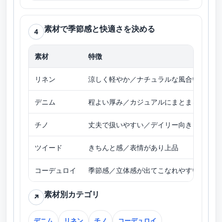
素材で季節感と快適さを決める
4
素材
特徴
向
リネン
涼しく軽やか／ナチュラルな風合い
春
デニム
程よい厚み／カジュアルにまとまる
オ
チノ
丈夫で扱いやすい／デイリー向き
春
ツイード
きちんと感／表情があり上品
秋
コーデュロイ
季節感／立体感が出てこなれやすい
秋
素材別カテゴリ
↗
デニム
リネン
チノ
コーデュロイ