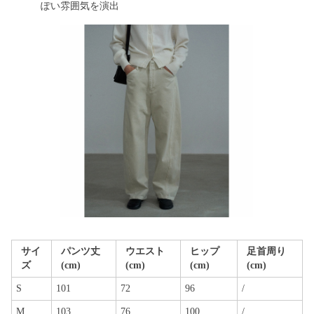
ぽい雰囲気を演出
サイ
パンツ丈
ウエスト
ヒップ
足首周り
ズ
(cm)
(cm)
(cm)
(cm)
S
101
72
96
/
M
103
76
100
/