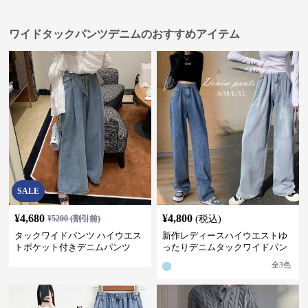
ワイドタックパンツデニムのおすすめアイテム
SALE
¥
4,680
¥
4,800
¥
5200
(割引前)
(税込)
タックワイドパンツ ハイウエス
新作レディースハイウエストゆ
トポケット付きデニムパンツ
ったりデニムタックワイドパン
ツ
全
3
色