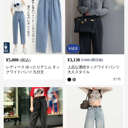
SALE
¥
5,000
¥
3,130
(税込)
¥
3480
(割引前)
レディース ゆったりデニム タッ
上品な濃紺タックワイドパンツ
クワイドパンツ 九分丈
大人スタイル
全
2
色