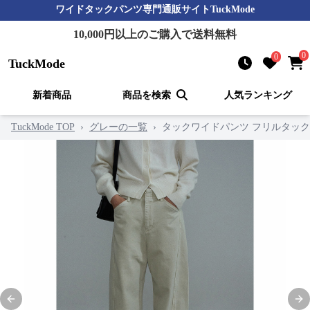
ワイドタックパンツ
専門通販サイト
TuckMode
10,000
円以上のご購入で送料無料
0
0
TuckMode
新着商品
商品を検索
人気ランキング
TuckMode TOP
›
グレーの一覧
›
タックワイドパンツ フリルタッ
Previous slide
Nex