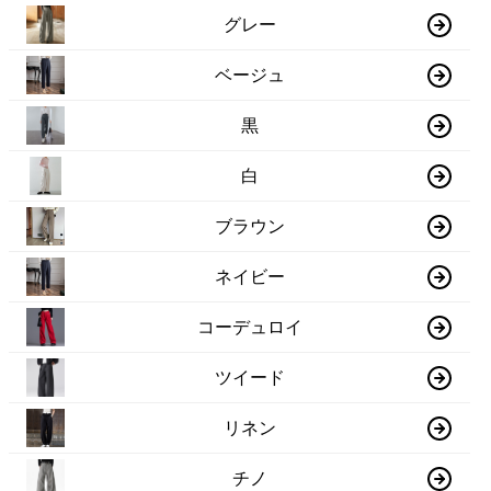
グレー
ベージュ
黒
白
ブラウン
ネイビー
コーデュロイ
ツイード
リネン
チノ