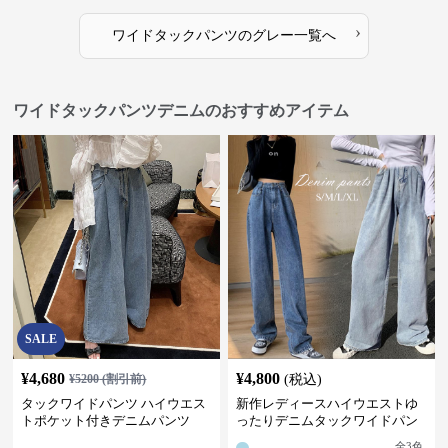
›
ワイドタックパンツ
の
グレー
一覧へ
ワイドタックパンツデニムのおすすめアイテム
SALE
¥
4,680
¥
4,800
¥
5200
(割引前)
(税込)
タックワイドパンツ ハイウエス
新作レディースハイウエストゆ
トポケット付きデニムパンツ
ったりデニムタックワイドパン
ツ
全
3
色