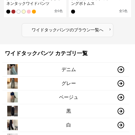
ネンタックワイドパンツ
ングボトムス
全
6
色
全
5
色
›
ワイドタックパンツ
の
ブラウン
一覧へ
ワイドタックパンツ カテゴリ一覧
デニム
グレー
ベージュ
黒
白