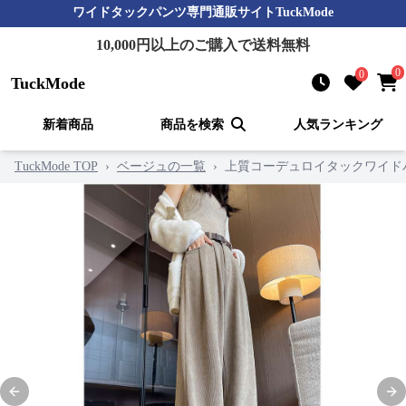
ワイドタックパンツ
専門通販サイト
TuckMode
10,000
円以上のご購入で送料無料
0
0
TuckMode
新着商品
商品を検索
人気ランキング
TuckMode TOP
›
ベージュの一覧
›
上質コーデュロイタックワイド
Previous slide
Nex