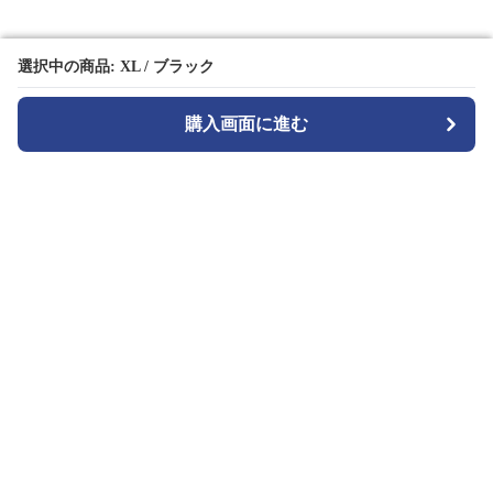
選択中の商品: XL / ブラック
選択中の商品: XL / ブラック
購入画面に進む
購入画面に進む
TuckMode
について
会社概要