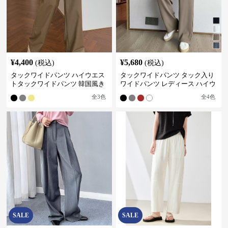
¥
4,400
¥
5,680
(税込)
(税込)
タックワイドパンツ ハイウエス
タックワイドパンツ タック入り
トタックワイドパンツ 韓国風き
ワイドパンツ レディース ハイウ
れいめカジュアル
エスト
全
3
色
全
4
色
SALE
SALE