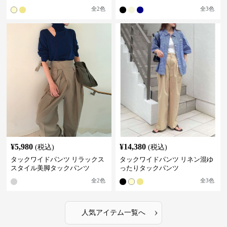
全
2
色
全
3
色
¥
5,980
¥
14,380
(税込)
(税込)
タックワイドパンツ リラックス
タックワイドパンツ リネン混ゆ
スタイル美脚タックパンツ
ったりタックパンツ
全
2
色
全
3
色
›
人気アイテム一覧へ