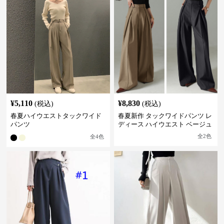
¥
5,110
¥
8,830
(税込)
(税込)
春夏ハイウエストタックワイド
春夏新作 タックワイドパンツ レ
パンツ
ディース ハイウエスト ベージュ
全
2
色
全
4
色