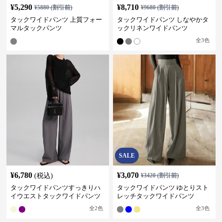
¥
5,290
¥
8,710
¥
5880
(割引前)
¥
9680
(割引前)
タックワイドパンツ 上質フォー
タックワイドパンツ しなやかタ
マルタックパンツ
ックリネンワイドパンツ
全
3
色
SALE
¥
6,780
¥
3,070
(税込)
¥
3420
(割引前)
タックワイドパンツすっきりハ
タックワイドパンツ ゆとりスト
イウエストタックワイドパンツ
レッチタックワイドパンツ
全
2
色
全
3
色