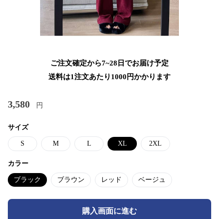
ご注文確定から7~28日でお届け予定
送料は1注文あたり
1000
円かかります
3,580
円
サイズ
S
M
L
XL
2XL
カラー
ブラック
ブラウン
レッド
ベージュ
購入画面に進む