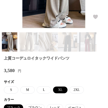
上質コーデュロイタックワイドパンツ
3,580
円
サイズ
S
M
L
XL
2XL
カラー
ブラック
ブラウン
レッド
ベージュ