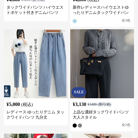
タックワイドパンツ ハイウエス
新作レディースハイウエストゆ
トポケット付きデニムパンツ
ったりデニムタックワイドパン
ツ
全
3
色
SALE
¥
5,000
¥
3,130
(税込)
¥
3480
(割引前)
レディース ゆったりデニム タッ
上品な濃紺タックワイドパンツ
クワイドパンツ 九分丈
大人スタイル
全
2
色