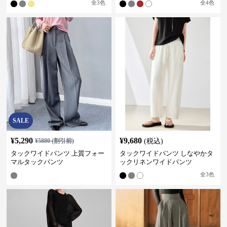
全
3
色
全
4
色
SALE
¥
5,290
¥
9,680
¥
5880
(割引前)
(税込)
タックワイドパンツ 上質フォー
タックワイドパンツ しなやかタ
マルタックパンツ
ックリネンワイドパンツ
全
3
色