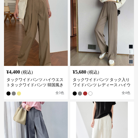
¥
4,400
¥
5,680
(税込)
(税込)
タックワイドパンツ ハイウエス
タックワイドパンツ タック入り
トタックワイドパンツ 韓国風き
ワイドパンツ レディース ハイウ
れいめカジュアル
エスト
全
3
色
全
4
色