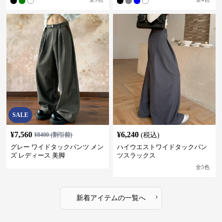
SALE
¥
7,560
¥
6,240
¥
8400
(割引前)
(税込)
グレー ワイドタックパンツ メン
ハイウエストワイドタックパン
ズ レディース 美脚
ツスラックス
全
5
色
›
新着アイテムの一覧へ