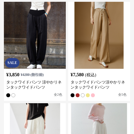
SALE
¥
3,850
¥
7,580
¥
4280
(割引前)
(税込)
タックワイドパンツ 涼やかリネ
タックワイドパンツ涼やかリネ
ンタックワイドパンツ
ンタックワイドパンツ
全
2
色
全
5
色