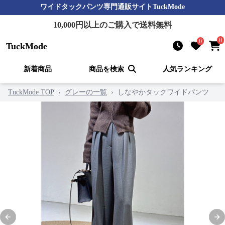
ワイドタックパンツ
専門通販サイト
TuckMode
10,000
円以上のご購入で送料無料
0
0
TuckMode
新着商品
商品を検索
人気ランキング
TuckMode TOP
›
グレーの一覧
›
しなやかタックワイドパンツ
Previous slide
Nex