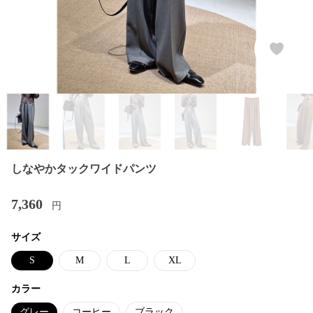
しなやかタックワイドパンツ
7,360
円
サイズ
S
M
L
XL
カラー
グレー
コーヒー
ブラック