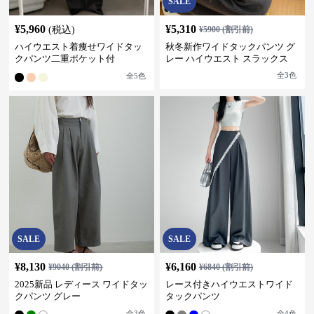
SALE
¥
5,960
¥
5,310
(税込)
¥
5900
(割引前)
ハイウエスト着痩せワイドタッ
秋冬新作ワイドタックパンツ グ
クパンツ二重ポケット付
レー ハイウエスト スラックス
全
3
色
全
5
色
SALE
SALE
¥
8,130
¥
6,160
¥
9040
(割引前)
¥
6840
(割引前)
2025新品 レディース ワイドタッ
レース付きハイウエストワイド
クパンツ グレー
タックパンツ
全
3
色
全
4
色