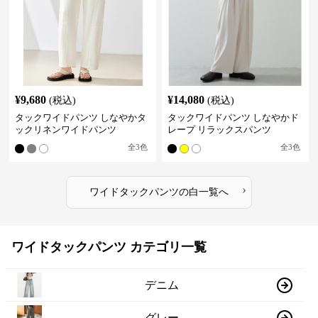
¥
9,680
¥
14,080
(税込)
(税込)
タックワイドパンツ しなやかタ
タックワイドパンツ しなやかド
ックリネンワイドパンツ
レープ リラックスパンツ
全
3
色
全
3
色
›
ワイドタックパンツ
の
白
一覧へ
ワイドタックパンツ カテゴリ一覧
デニム
グレー