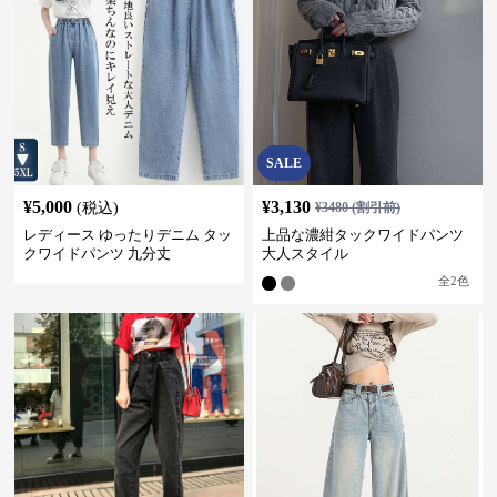
SALE
¥
5,000
¥
3,130
(税込)
¥
3480
(割引前)
レディース ゆったりデニム タッ
上品な濃紺タックワイドパンツ
クワイドパンツ 九分丈
大人スタイル
全
2
色