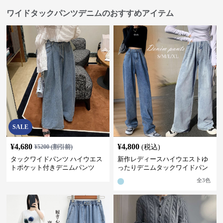
ワイドタックパンツデニムのおすすめアイテム
SALE
¥
4,680
¥
4,800
¥
5200
(割引前)
(税込)
タックワイドパンツ ハイウエス
新作レディースハイウエストゆ
トポケット付きデニムパンツ
ったりデニムタックワイドパン
ツ
全
3
色