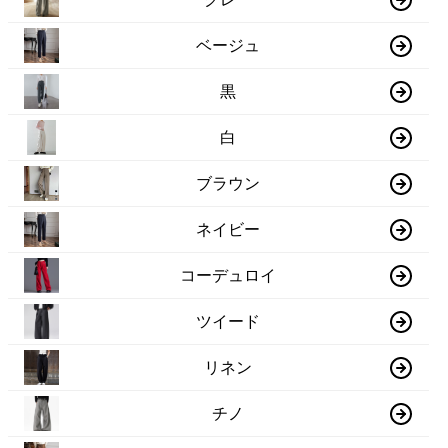
ベージュ
黒
白
ブラウン
ネイビー
コーデュロイ
ツイード
リネン
チノ