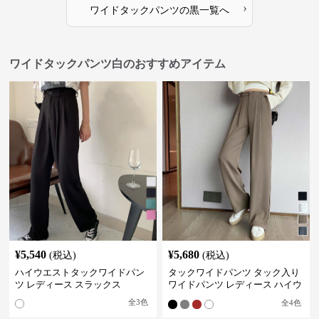
›
ワイドタックパンツ
の
黒
一覧へ
ワイドタックパンツ白のおすすめアイテム
¥
5,540
¥
5,680
(税込)
(税込)
ハイウエストタックワイドパン
タックワイドパンツ タック入り
ツ レディース スラックス
ワイドパンツ レディース ハイウ
エスト
全
3
色
全
4
色