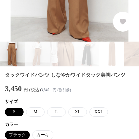
タックワイドパンツ しなやかワイドタック美脚パンツ
3,450
円 (税込)
3,840
円 (割引前)
サイズ
S
M
L
XL
XXL
カラー
ブラック
カーキ