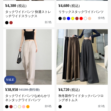
¥
4,380
¥
4,680
(税込)
(税込)
タックワイドパンツ 快適ストレ
リラックスタックワイドパンツ
ッチワイドスラックス
全
8
色
全
2
色
SALE
¥
38,950
¥
4,720
¥
43280
(割引前)
(税込)
タックワイドパンツなめらかリ
秋冬新作ワイドタックパンツロ
ネンタックワイドパンツ
ングボトムス
全
6
色
全
5
色