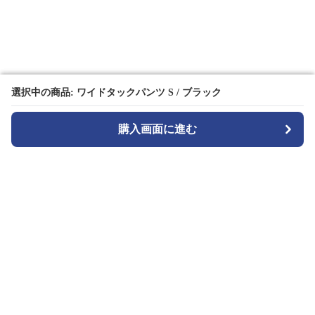
選択中の商品: ワイドタックパンツ S / ブラック
選択中の商品: ワイドタックパンツ S / ブラック
購入画面に進む
購入画面に進む
TuckMode
について