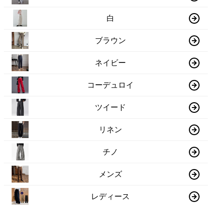
白
ブラウン
ネイビー
コーデュロイ
ツイード
リネン
チノ
メンズ
レディース