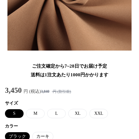
ご注文確定から7~28日でお届け予定
送料は1注文あたり
1000
円かかります
3,450
円 (税込)
3,840
円 (割引前)
サイズ
S
M
L
XL
XXL
カラー
ブラック
カーキ