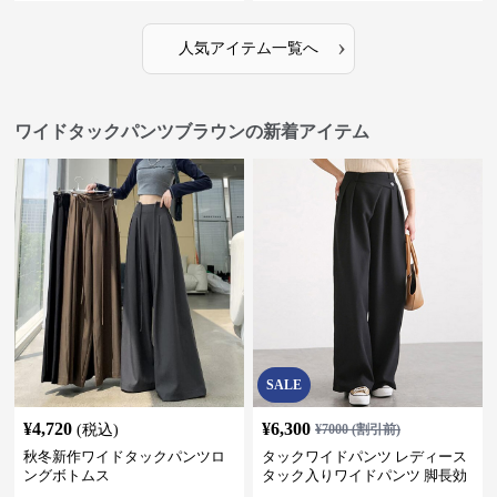
›
人気アイテム一覧へ
ワイドタックパンツブラウンの新着アイテム
SALE
¥
4,720
¥
6,300
(税込)
¥
7000
(割引前)
秋冬新作ワイドタックパンツロ
タックワイドパンツ レディース
ングボトムス
タック入りワイドパンツ 脚長効
果 スタイルアップ グレー