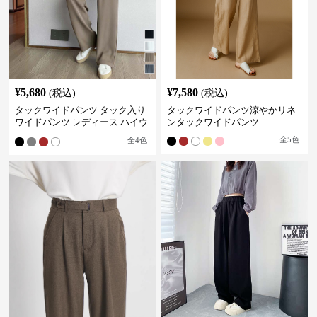
¥
5,680
¥
7,580
(税込)
(税込)
タックワイドパンツ タック入り
タックワイドパンツ涼やかリネ
ワイドパンツ レディース ハイウ
ンタックワイドパンツ
エスト
全
5
色
全
4
色