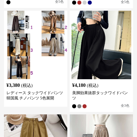
全
5
色
全
5
色
¥
3,380
¥
4,180
(税込)
(税込)
レディース タックワイドパンツ
美脚効果抜群タックワイドパン
韓国風 チノパンツ 5色展開
ツ
全
3
色