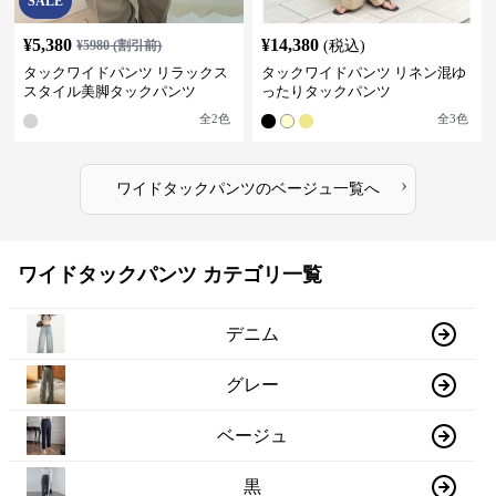
SALE
¥
5,380
¥
14,380
¥
5980
(割引前)
(税込)
タックワイドパンツ リラックス
タックワイドパンツ リネン混ゆ
スタイル美脚タックパンツ
ったりタックパンツ
全
2
色
全
3
色
›
ワイドタックパンツ
の
ベージュ
一覧へ
ワイドタックパンツ カテゴリ一覧
デニム
グレー
ベージュ
黒