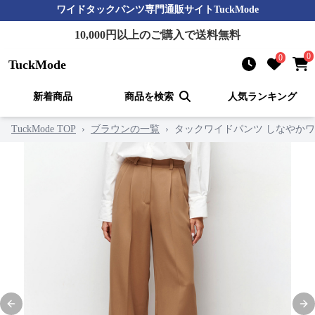
ワイドタックパンツ
専門通販サイト
TuckMode
10,000
円以上のご購入で送料無料
0
0
TuckMode
新着商品
商品を検索
人気ランキング
TuckMode TOP
›
ブラウンの一覧
›
タックワイドパンツ しなやか
Previous slide
Nex