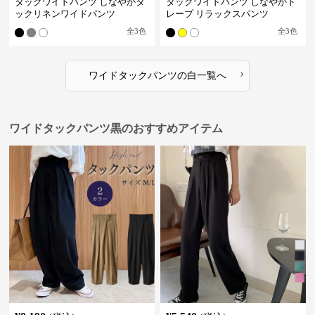
タックワイドパンツ しなやかタ
タックワイドパンツ しなやかド
ックリネンワイドパンツ
レープ リラックスパンツ
全
3
色
全
3
色
›
ワイドタックパンツ
の
白
一覧へ
ワイドタックパンツ黒のおすすめアイテム