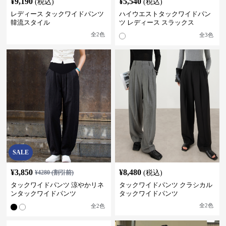
¥
9,190
¥
5,540
(税込)
(税込)
レディース タックワイドパンツ
ハイウエストタックワイドパン
韓流スタイル
ツ レディース スラックス
全
2
色
全
3
色
SALE
¥
3,850
¥
8,480
¥
4280
(割引前)
(税込)
タックワイドパンツ 涼やかリネ
タックワイドパンツ クラシカル
ンタックワイドパンツ
タックワイドパンツ
全
2
色
全
2
色