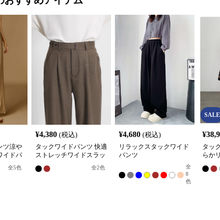
SALE
¥
4,380
¥
4,680
¥
38,
(税込)
(税込)
ンツ涼や
タックワイドパンツ 快適
リラックスタックワイド
タッ
ワイドパ
ストレッチワイドスラッ
パンツ
らか
クス
パン
全
全
5
色
全
2
色
8
色