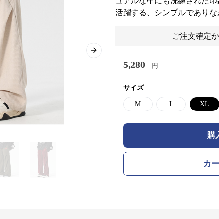
ュアルな中にも洗練された印
活躍する、シンプルでありな
ご注文確定か
Next slide
5,280
円
サイズ
M
L
XL
購
カー