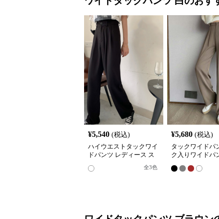
ワイドタックパンツ
白
のおす
¥
5,540
¥
5,680
(税込)
(税込)
ハイウエストタックワイ
タックワイドパン
ドパンツ レディース ス
ク入りワイドパン
ラックス
ィース ハイウエ
全
3
色
ワイドタックパンツ
ブラウン