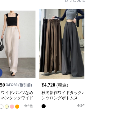
SALE
950
¥
4,720
¥
6,300
¥
43280
(割引前)
(税込)
¥
7000
(割引前)
クワイドパンツなめ
秋冬新作ワイドタックパ
タックワイドパンツ レ
リネンタックワイド
ンツロングボトムス
ィース タック入りワイ
ツ
パンツ 脚長効果 スタイ
全
5
色
全
6
色
全
5
色
ルアップ グレー