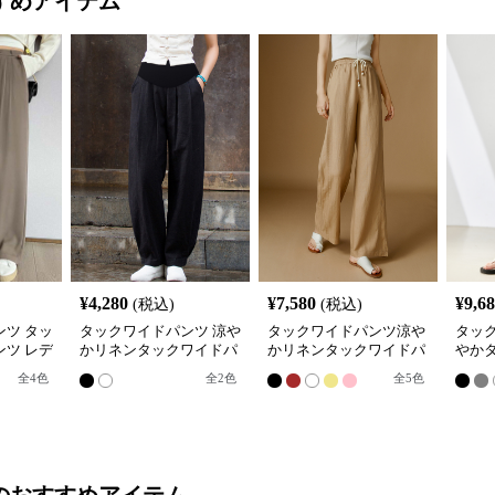
すめアイテム
¥
4,280
¥
7,580
¥
9,6
(税込)
(税込)
ツ タッ
タックワイドパンツ 涼や
タックワイドパンツ涼や
タッ
ツ レデ
かリネンタックワイドパ
かリネンタックワイドパ
やか
スト
ンツ
ンツ
パン
全
4
色
全
2
色
全
5
色
のおすすめアイテム