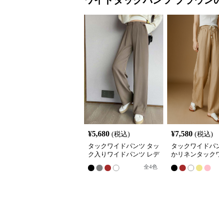
¥
5,680
¥
7,580
(税込)
(税込)
タックワイドパンツ タッ
タックワイドパ
ク入りワイドパンツ レデ
かリネンタック
ィース ハイウエスト
ンツ
全
4
色