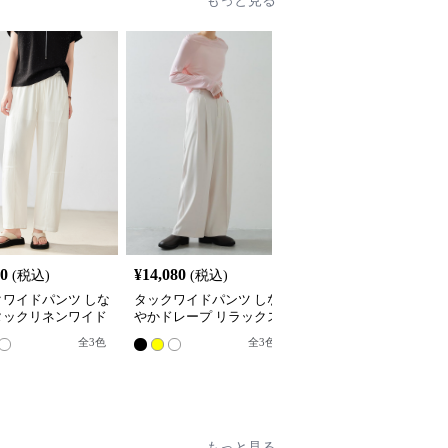
もっと見る
80
¥
14,080
¥
4,680
(税込)
(税込)
(税込)
クワイドパンツ しな
タックワイドパンツ しな
リラックスタックワイド
タックリネンワイド
やかドレープ リラックス
パンツ
ツ
パンツ
全
3
色
全
3
色
8
もっと見る