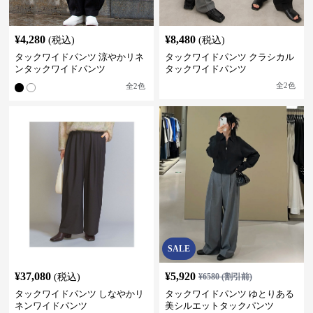
¥
4,280
¥
8,480
(税込)
(税込)
タックワイドパンツ 涼やかリネ
タックワイドパンツ クラシカル
ンタックワイドパンツ
タックワイドパンツ
全
2
色
全
2
色
SALE
¥
37,080
¥
5,920
(税込)
¥
6580
(割引前)
タックワイドパンツ しなやかリ
タックワイドパンツ ゆとりある
ネンワイドパンツ
美シルエットタックパンツ