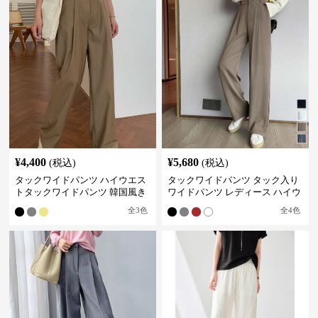
¥
4,400
¥
5,680
(税込)
(税込)
タックワイドパンツ ハイウエス
タックワイドパンツ タック入り
トタックワイドパンツ 韓国風き
ワイドパンツ レディース ハイウ
れいめカジュアル
エスト
全
3
色
全
4
色