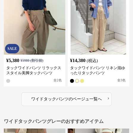
SALE
¥
5,380
¥
14,380
¥
5980
(割引前)
(税込)
タックワイドパンツ リラックス
タックワイドパンツ リネン混ゆ
スタイル美脚タックパンツ
ったりタックパンツ
全
2
色
全
3
色
›
ワイドタックパンツ
の
ベージュ
一覧へ
ワイドタックパンツグレーのおすすめアイテム