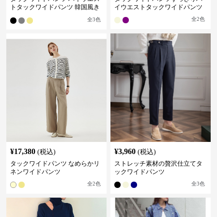
トタックワイドパンツ 韓国風き
イウエストタックワイドパンツ
れいめカジュアル
全
2
色
全
3
色
¥
17,380
¥
3,960
(税込)
(税込)
タックワイドパンツ なめらかリ
ストレッチ素材の贅沢仕立てタ
ネンワイドパンツ
ックワイドパンツ
全
2
色
全
3
色