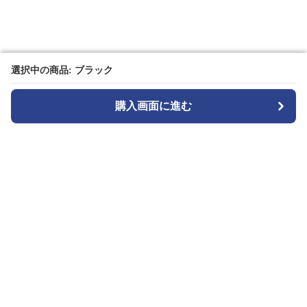
選択中の商品: ブラック
選択中の商品: ブラック
購入画面に進む
購入画面に進む
TuckMode
について