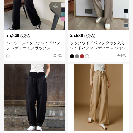
¥
5,540
¥
5,680
(税込)
(税込)
ハイウエストタックワイドパン
タックワイドパンツ タック入り
ツ レディース スラックス
ワイドパンツ レディース ハイウ
エスト
全
3
色
全
4
色