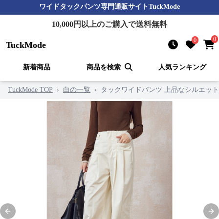
ワイドタックパンツ
専門通販サイト
TuckMode
10,000
円以上のご購入で送料無料
0
0
TuckMode
新着商品
商品を検索
人気ランキング
TuckMode TOP
›
白の一覧
›
タックワイドパンツ 上品なシルエット
Previous slide
Nex