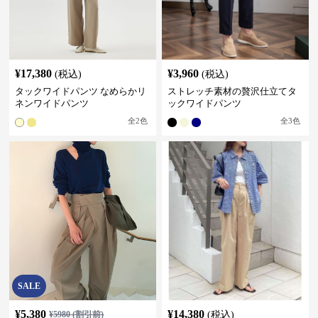
¥
17,380
¥
3,960
(税込)
(税込)
タックワイドパンツ なめらかリ
ストレッチ素材の贅沢仕立てタ
ネンワイドパンツ
ックワイドパンツ
全
2
色
全
3
色
SALE
¥
5,380
¥
14,380
¥
5980
(割引前)
(税込)