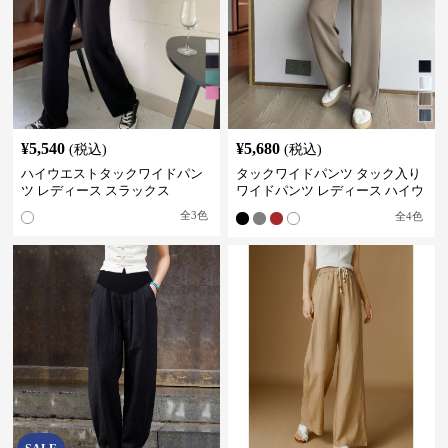
¥
5,540
¥
5,680
(税込)
(税込)
ハイウエストタックワイドパン
タックワイドパンツ タック入り
ツ レディース スラックス
ワイドパンツ レディース ハイウ
エスト
全
3
色
全
4
色