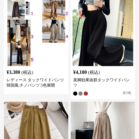
¥
3,380
¥
4,180
(税込)
(税込)
レディース タックワイドパンツ
美脚効果抜群タックワイドパン
韓国風 チノパンツ 5色展開
ツ
全
3
色