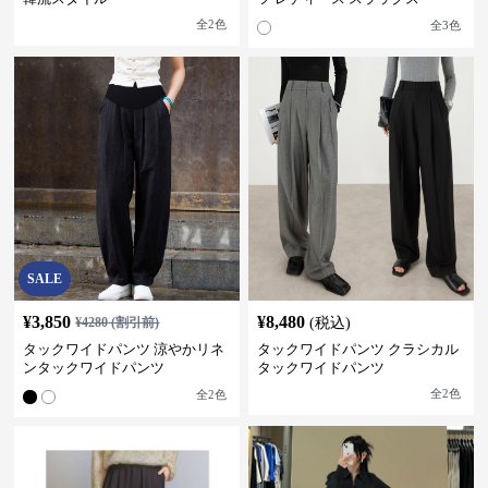
全
2
色
全
3
色
SALE
¥
3,850
¥
8,480
¥
4280
(割引前)
(税込)
タックワイドパンツ 涼やかリネ
タックワイドパンツ クラシカル
ンタックワイドパンツ
タックワイドパンツ
全
2
色
全
2
色