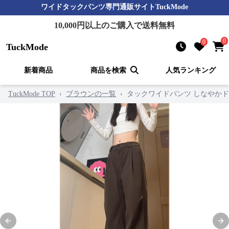
ワイドタックパンツ
専門通販サイト
TuckMode
10,000
円以上のご購入で送料無料
0
0
TuckMode
新着商品
商品を検索
人気ランキング
TuckMode TOP
›
ブラウンの一覧
›
タックワイドパンツ しなやか
Previous slide
Nex