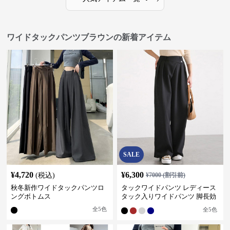
ワイドタックパンツブラウンの新着アイテム
SALE
¥
4,720
¥
6,300
(税込)
¥
7000
(割引前)
秋冬新作ワイドタックパンツロ
タックワイドパンツ レディース
ングボトムス
タック入りワイドパンツ 脚長効
果 スタイルアップ グレー
全
5
色
全
5
色