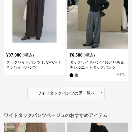
¥
37,080
¥
6,580
(税込)
(税込)
タックワイドパンツ しなやかリ
タックワイドパンツ ゆとりある
ネンワイドパンツ
美シルエットタックパンツ
全
3
色
›
ワイドタックパンツ
の
黒
一覧へ
ワイドタックパンツベージュのおすすめアイテム