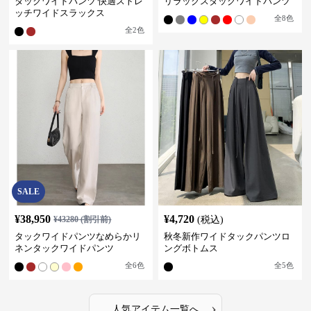
タックワイドパンツ 快適ストレ
リラックスタックワイドパンツ
ッチワイドスラックス
全
8
色
全
2
色
SALE
¥
38,950
¥
4,720
¥
43280
(割引前)
(税込)
タックワイドパンツなめらかリ
秋冬新作ワイドタックパンツロ
ネンタックワイドパンツ
ングボトムス
全
6
色
全
5
色
›
人気アイテム一覧へ