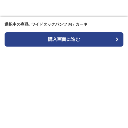
選択中の商品: ワイドタックパンツ M / カーキ
選択中の商品: ワイドタックパンツ M / カーキ
購入画面に進む
購入画面に進む
TuckMode
について