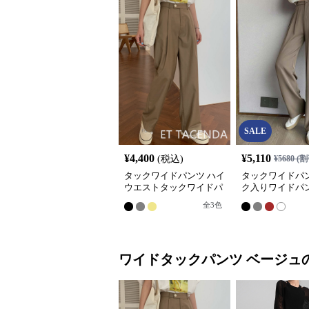
SALE
¥
4,400
¥
5,110
(税込)
¥
5680
(割
タックワイドパンツ ハイ
タックワイドパン
ウエストタックワイドパ
ク入りワイドパン
ンツ 韓国風きれいめカジ
ィース ハイウエ
全
3
色
ュアル
ワイドタックパンツ
ベージュ