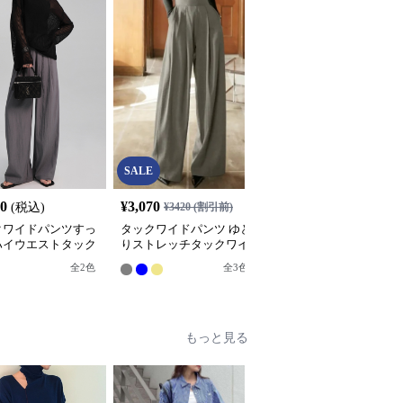
SALE
SALE
80
¥
3,070
¥
7,630
(税込)
¥
3420
(割引前)
¥
8480
(割引前)
クワイドパンツすっ
タックワイドパンツ ゆと
タックワイドパンツ ク
ハイウエストタック
りストレッチタックワイ
シカルタックワイドパン
ドパンツ
ドパンツ
ツ
全
2
色
全
2
色
全
3
色
もっと見る