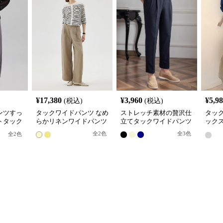
¥
17,380
¥
3,960
¥
5,9
(税込)
(税込)
ンツすっ
タックワイドパンツ なめ
ストレッチ素材の贅沢仕
タッ
トタック
らかリネンワイドパンツ
立てタックワイドパンツ
ック
クパ
全
2
色
全
3
色
全
2
色