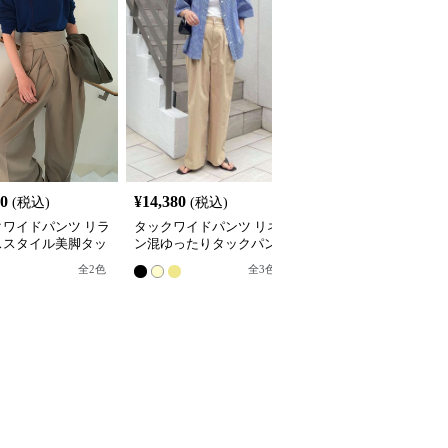
SALE
80
¥
14,380
¥
4,270
(税込)
(税込)
¥
4740
(割引前)
クワイドパンツ リラ
タックワイドパンツ リネ
ワイドタックパンツ 大
ススタイル美脚タッ
ン混ゆったりタックパン
いサイズ対応ハイウエス
ンツ
ツ
トワイドタックショート
全
2
色
全
3
色
全
2
色
パンツ