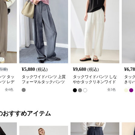
¥
5,880
¥
9,680
¥
6,7
引前)
(税込)
(税込)
ツ タッ
タックワイドパンツ 上質
タックワイドパンツ しな
タッ
ツ レデ
フォーマルタックパンツ
やかタックリネンワイド
きり
スト
パンツ
ワイ
全
4
色
全
3
色
のおすすめアイテム