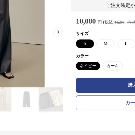
ご注文確定か
10,080
円 (税込)
11,200
円 (
サイズ
Next slide
S
M
L
カラー
ネイビー
カーキ
購
カー