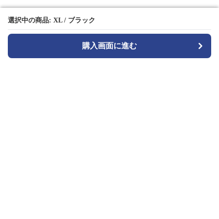
選択中の商品: XL / ブラック
選択中の商品: XL / ブラック
購入画面に進む
購入画面に進む
TuckMode
について
会社概要