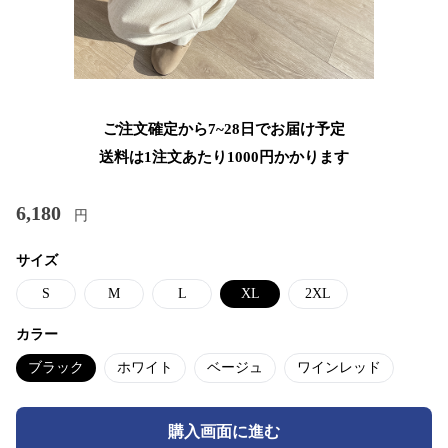
ご注文確定から7~28日でお届け予定
送料は1注文あたり
1000
円かかります
6,180
円
サイズ
S
M
L
XL
2XL
カラー
ブラック
ホワイト
ベージュ
ワインレッド
購入画面に進む