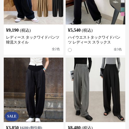
¥
9,190
¥
5,540
(税込)
(税込)
レディース タックワイドパンツ
ハイウエストタックワイドパン
韓流スタイル
ツ レディース スラックス
全
2
色
全
3
色
SALE
¥
3,850
¥
8,480
¥
4280
(割引前)
(税込)