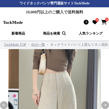
ワイドタックパンツ
専門通販サイト
TuckMode
10,000
円以上のご購入で送料無料
0
0
TuckMode
新着商品
商品を検索
人気ランキング
TuckMode TOP
›
白の一覧
›
タックワイドパンツ上質なリネン混紡
Previous slide
Nex