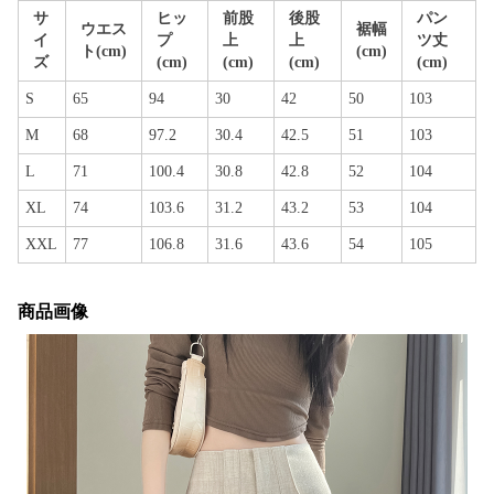
サ
ヒッ
前股
後股
パン
ウエス
裾幅
イ
プ
上
上
ツ丈
ト(cm)
(cm)
ズ
(cm)
(cm)
(cm)
(cm)
S
65
94
30
42
50
103
M
68
97.2
30.4
42.5
51
103
L
71
100.4
30.8
42.8
52
104
XL
74
103.6
31.2
43.2
53
104
XXL
77
106.8
31.6
43.6
54
105
商品画像