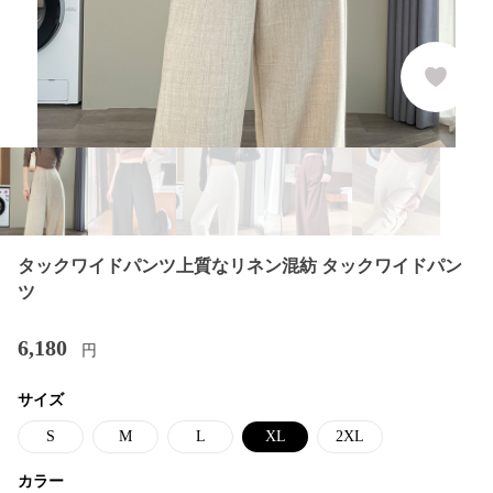
タックワイドパンツ上質なリネン混紡 タックワイドパン
ツ
6,180
円
サイズ
S
M
L
XL
2XL
カラー