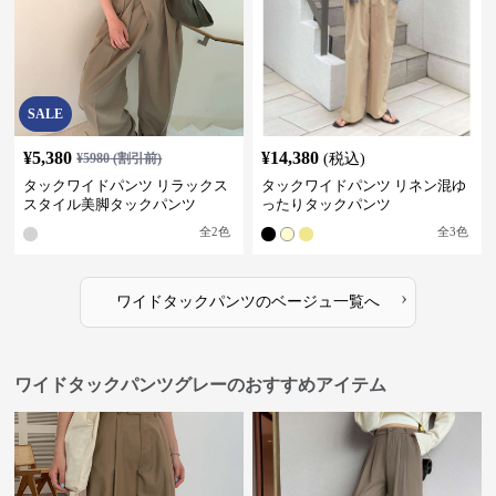
SALE
¥
5,380
¥
14,380
¥
5980
(割引前)
(税込)
タックワイドパンツ リラックス
タックワイドパンツ リネン混ゆ
スタイル美脚タックパンツ
ったりタックパンツ
全
2
色
全
3
色
›
ワイドタックパンツ
の
ベージュ
一覧へ
ワイドタックパンツグレーのおすすめアイテム