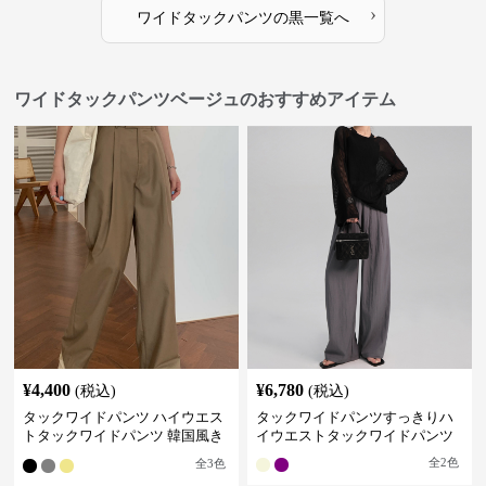
›
ワイドタックパンツ
の
黒
一覧へ
ワイドタックパンツベージュのおすすめアイテム
¥
4,400
¥
6,780
(税込)
(税込)
タックワイドパンツ ハイウエス
タックワイドパンツすっきりハ
トタックワイドパンツ 韓国風き
イウエストタックワイドパンツ
れいめカジュアル
全
2
色
全
3
色