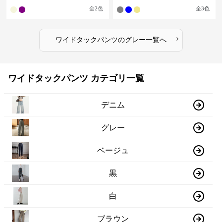
全
2
色
全
3
色
›
ワイドタックパンツ
の
グレー
一覧へ
ワイドタックパンツ カテゴリ一覧
デニム
グレー
ベージュ
黒
白
ブラウン