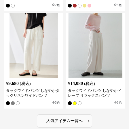
全
2
色
全
5
色
¥
9,680
¥
14,080
(税込)
(税込)
タックワイドパンツ しなやかタ
タックワイドパンツ しなやかド
ックリネンワイドパンツ
レープ リラックスパンツ
全
3
色
全
3
色
›
人気アイテム一覧へ