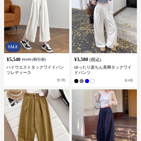
SALE
¥
5,540
¥
3,580
¥
6160
(割引前)
(税込)
ハイウエストタックワイドパン
ゆったり楽ちん美脚タックワイ
ツレディース
ドパンツ
全
3
色
全
4
色