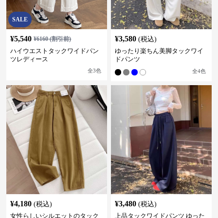
SALE
¥
5,540
¥
3,580
¥
6160
(割引前)
(税込)
ハイウエストタックワイドパン
ゆったり楽ちん美脚タックワイ
ツレディース
ドパンツ
全
3
色
全
4
色
¥
4,180
¥
3,480
(税込)
(税込)
女性らしいシルエットのタック
上品タックワイドパンツ ゆった