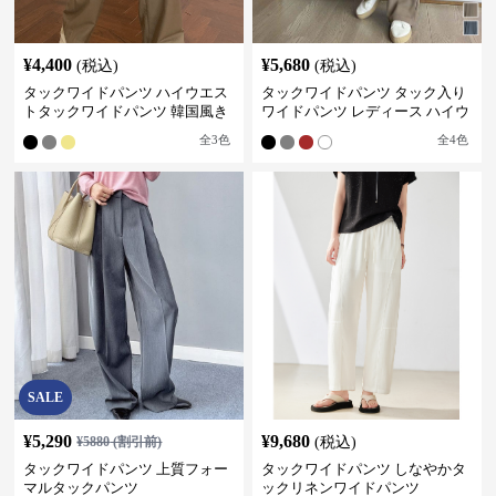
¥
4,400
¥
5,680
(税込)
(税込)
タックワイドパンツ ハイウエス
タックワイドパンツ タック入り
トタックワイドパンツ 韓国風き
ワイドパンツ レディース ハイウ
れいめカジュアル
エスト
全
3
色
全
4
色
SALE
¥
5,290
¥
9,680
¥
5880
(割引前)
(税込)
タックワイドパンツ 上質フォー
タックワイドパンツ しなやかタ
マルタックパンツ
ックリネンワイドパンツ