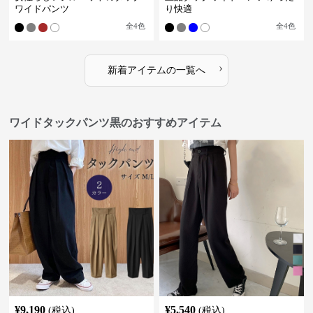
ワイドパンツ
り快適
全
4
色
全
4
色
›
新着アイテムの一覧へ
ワイドタックパンツ黒のおすすめアイテム
¥
9,190
¥
5,540
(税込)
(税込)