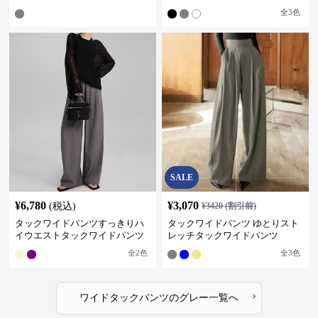
全
3
色
SALE
¥
6,780
¥
3,070
(税込)
¥
3420
(割引前)
タックワイドパンツすっきりハ
タックワイドパンツ ゆとりスト
イウエストタックワイドパンツ
レッチタックワイドパンツ
全
2
色
全
3
色
›
ワイドタックパンツ
の
グレー
一覧へ