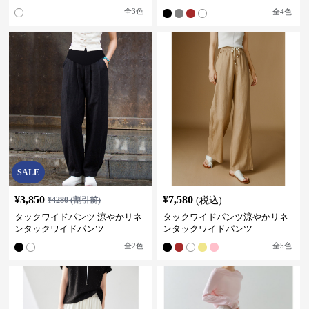
エスト
全
3
色
全
4
色
SALE
¥
3,850
¥
7,580
¥
4280
(割引前)
(税込)
タックワイドパンツ 涼やかリネ
タックワイドパンツ涼やかリネ
ンタックワイドパンツ
ンタックワイドパンツ
全
2
色
全
5
色