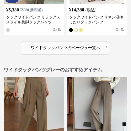
¥
5,380
¥
14,380
¥
5980
(割引前)
(税込)
タックワイドパンツ リラックス
タックワイドパンツ リネン混ゆ
スタイル美脚タックパンツ
ったりタックパンツ
全
2
色
全
3
色
›
ワイドタックパンツ
の
ベージュ
一覧へ
ワイドタックパンツグレーのおすすめアイテム