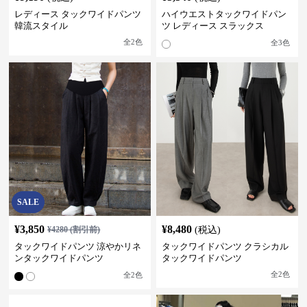
レディース タックワイドパンツ
ハイウエストタックワイドパン
韓流スタイル
ツ レディース スラックス
全
2
色
全
3
色
SALE
¥
3,850
¥
8,480
¥
4280
(割引前)
(税込)
タックワイドパンツ 涼やかリネ
タックワイドパンツ クラシカル
ンタックワイドパンツ
タックワイドパンツ
全
2
色
全
2
色