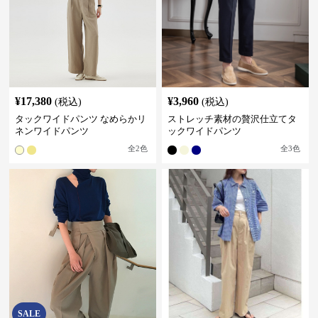
¥
17,380
¥
3,960
(税込)
(税込)
タックワイドパンツ なめらかリ
ストレッチ素材の贅沢仕立てタ
ネンワイドパンツ
ックワイドパンツ
全
2
色
全
3
色
SALE