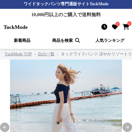
ワイドタックパンツ
専門通販サイト
TuckMode
10,000
円以上のご購入で送料無料
0
0
TuckMode
新着商品
商品を検索
人気ランキング
TuckMode TOP
›
白の一覧
›
タックワイドパンツ 涼やかリゾート
Previous slide
Nex