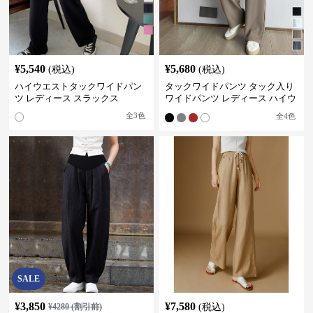
¥
5,540
¥
5,680
(税込)
(税込)
ハイウエストタックワイドパン
タックワイドパンツ タック入り
ツ レディース スラックス
ワイドパンツ レディース ハイウ
エスト
全
3
色
全
4
色
SALE
¥
3,850
¥
7,580
¥
4280
(割引前)
(税込)