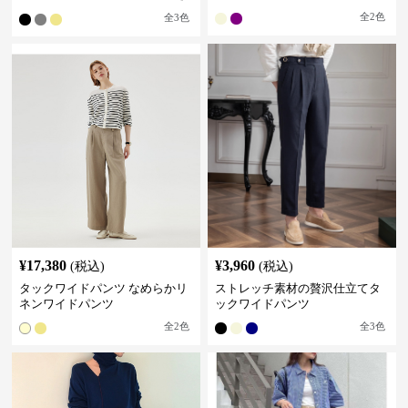
れいめカジュアル
全
2
色
全
3
色
¥
17,380
¥
3,960
(税込)
(税込)
タックワイドパンツ なめらかリ
ストレッチ素材の贅沢仕立てタ
ネンワイドパンツ
ックワイドパンツ
全
2
色
全
3
色