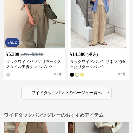
SALE
¥
5,380
¥
14,380
¥
5980
(割引前)
(税込)
タックワイドパンツ リラックス
タックワイドパンツ リネン混ゆ
スタイル美脚タックパンツ
ったりタックパンツ
全
2
色
全
3
色
›
ワイドタックパンツ
の
ベージュ
一覧へ
ワイドタックパンツグレーのおすすめアイテム