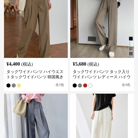
¥
4,400
¥
5,680
(税込)
(税込)
タックワイドパンツ ハイウエス
タックワイドパンツ タック入り
トタックワイドパンツ 韓国風き
ワイドパンツ レディース ハイウ
れいめカジュアル
エスト
全
3
色
全
4
色