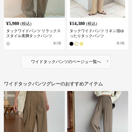
¥
5,980
¥
14,380
(税込)
(税込)
タックワイドパンツ リラックス
タックワイドパンツ リネン混ゆ
スタイル美脚タックパンツ
ったりタックパンツ
全
2
色
全
3
色
›
ワイドタックパンツ
の
ベージュ
一覧へ
ワイドタックパンツグレーのおすすめアイテム