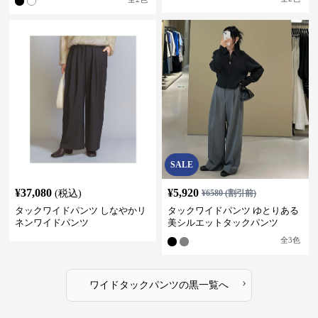
SALE
¥
37,080
¥
5,920
(税込)
¥
6580
(割引前)
タックワイドパンツ しなやかリ
タックワイドパンツ ゆとりある
ネンワイドパンツ
美シルエットタックパンツ
全
3
色
›
ワイドタックパンツ
の
黒
一覧へ