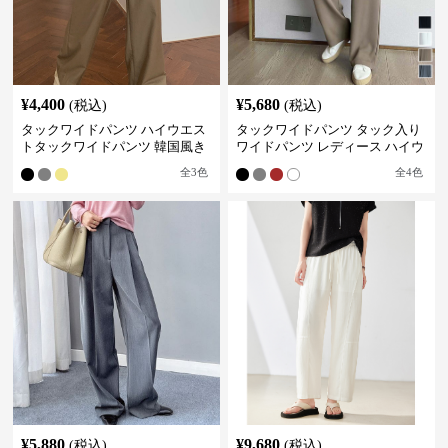
¥
4,400
¥
5,680
(税込)
(税込)
タックワイドパンツ ハイウエス
タックワイドパンツ タック入り
トタックワイドパンツ 韓国風き
ワイドパンツ レディース ハイウ
れいめカジュアル
エスト
全
3
色
全
4
色
¥
5,880
¥
9,680
(税込)
(税込)