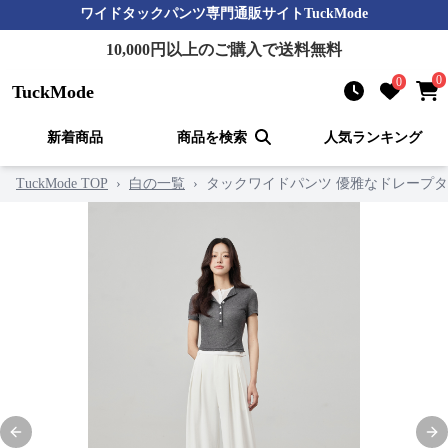
ワイドタックパンツ
専門通販サイト
TuckMode
10,000
円以上のご購入で送料無料
0
0
TuckMode
新着商品
商品を検索
人気ランキング
TuckMode TOP
›
白の一覧
›
タックワイドパンツ 優雅なドレープ
Previous slide
Nex