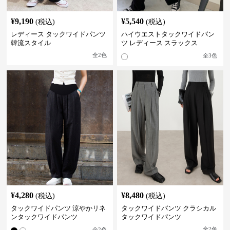
¥
9,190
¥
5,540
(税込)
(税込)
レディース タックワイドパンツ
ハイウエストタックワイドパン
韓流スタイル
ツ レディース スラックス
全
2
色
全
3
色
¥
4,280
¥
8,480
(税込)
(税込)
タックワイドパンツ 涼やかリネ
タックワイドパンツ クラシカル
ンタックワイドパンツ
タックワイドパンツ
全
2
色
全
2
色