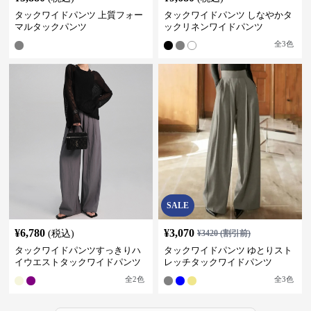
タックワイドパンツ 上質フォー
タックワイドパンツ しなやかタ
マルタックパンツ
ックリネンワイドパンツ
全
3
色
SALE
¥
6,780
¥
3,070
(税込)
¥
3420
(割引前)
タックワイドパンツすっきりハ
タックワイドパンツ ゆとりスト
イウエストタックワイドパンツ
レッチタックワイドパンツ
全
2
色
全
3
色