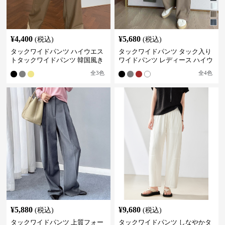
¥
4,400
¥
5,680
(税込)
(税込)
タックワイドパンツ ハイウエス
タックワイドパンツ タック入り
トタックワイドパンツ 韓国風き
ワイドパンツ レディース ハイウ
れいめカジュアル
エスト
全
3
色
全
4
色
¥
5,880
¥
9,680
(税込)
(税込)
タックワイドパンツ 上質フォー
タックワイドパンツ しなやかタ