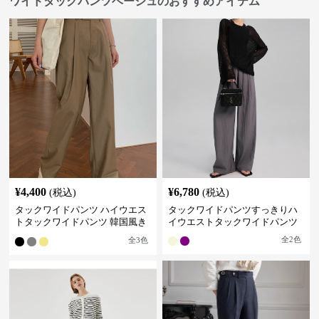
ワイドタックパンツベージュのおすすめアイテム
¥
4,400
¥
6,780
(税込)
(税込)
タックワイドパンツ ハイウエス
タックワイドパンツすっきりハ
トタックワイドパンツ 韓国風き
イウエストタックワイドパンツ
れいめカジュアル
全
2
色
全
3
色