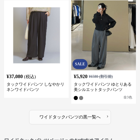
SALE
¥
37,080
¥
5,920
(税込)
¥
6580
(割引前)
タックワイドパンツ しなやかリ
タックワイドパンツ ゆとりある
ネンワイドパンツ
美シルエットタックパンツ
全
3
色
›
ワイドタックパンツ
の
黒
一覧へ