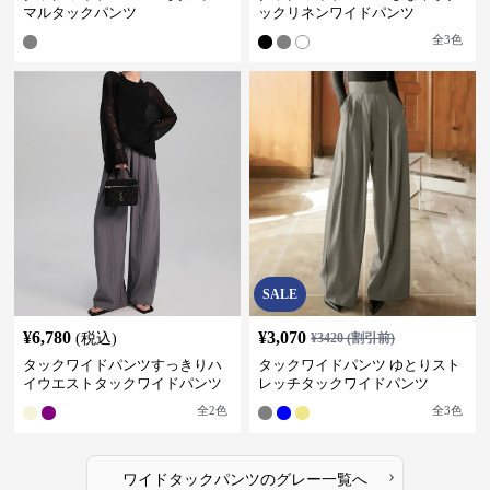
マルタックパンツ
ックリネンワイドパンツ
全
3
色
SALE
¥
6,780
¥
3,070
(税込)
¥
3420
(割引前)
タックワイドパンツすっきりハ
タックワイドパンツ ゆとりスト
イウエストタックワイドパンツ
レッチタックワイドパンツ
全
2
色
全
3
色
›
ワイドタックパンツ
の
グレー
一覧へ