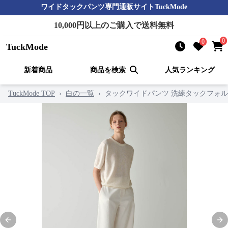
ワイドタックパンツ
専門通販サイト
TuckMode
10,000
円以上のご購入で送料無料
0
0
TuckMode
新着商品
商品を検索
人気ランキング
TuckMode TOP
›
白の一覧
›
タックワイドパンツ 洗練タックフォ
Previous slide
Nex