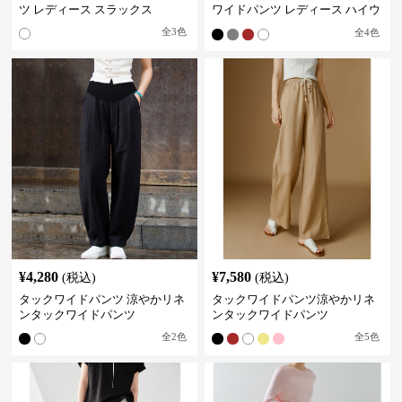
ツ レディース スラックス
ワイドパンツ レディース ハイウ
エスト
全
3
色
全
4
色
¥
4,280
¥
7,580
(税込)
(税込)
タックワイドパンツ 涼やかリネ
タックワイドパンツ涼やかリネ
ンタックワイドパンツ
ンタックワイドパンツ
全
2
色
全
5
色