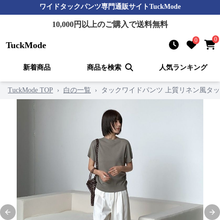
ワイドタックパンツ
専門通販サイト
TuckMode
10,000
円以上のご購入で送料無料
0
0
TuckMode
新着商品
商品を検索
人気ランキング
TuckMode TOP
›
白の一覧
›
タックワイドパンツ 上質リネン風タ
Previous slide
Nex