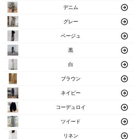
デニム
グレー
ベージュ
黒
白
ブラウン
ネイビー
コーデュロイ
ツイード
リネン