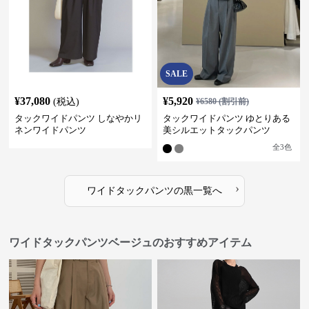
SALE
¥
37,080
¥
5,920
(税込)
¥
6580
(割引前)
タックワイドパンツ しなやかリ
タックワイドパンツ ゆとりある
ネンワイドパンツ
美シルエットタックパンツ
全
3
色
›
ワイドタックパンツ
の
黒
一覧へ
ワイドタックパンツベージュのおすすめアイテム