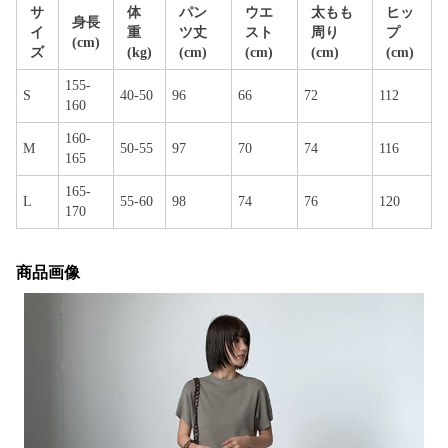
サ
体
パン
ウエ
太もも
ヒッ
身長
イ
重
ツ丈
スト
周り
プ
(cm)
ズ
(kg)
(cm)
(cm)
(cm)
(cm)
155-
S
40-50
96
66
72
112
160
160-
M
50-55
97
70
74
116
165
165-
L
55-60
98
74
76
120
170
商品画像