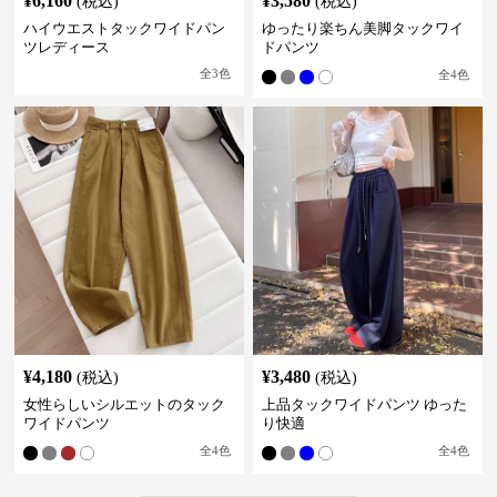
¥
6,160
¥
3,580
(税込)
(税込)
ハイウエストタックワイドパン
ゆったり楽ちん美脚タックワイ
ツレディース
ドパンツ
全
3
色
全
4
色
¥
4,180
¥
3,480
(税込)
(税込)
女性らしいシルエットのタック
上品タックワイドパンツ ゆった
ワイドパンツ
り快適
全
4
色
全
4
色