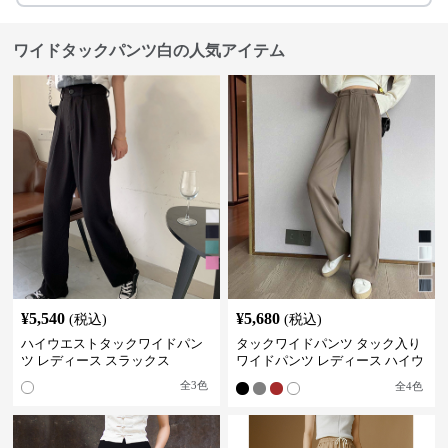
ワイドタックパンツ白の人気アイテム
¥
5,540
¥
5,680
(税込)
(税込)
ハイウエストタックワイドパン
タックワイドパンツ タック入り
ツ レディース スラックス
ワイドパンツ レディース ハイウ
エスト
全
3
色
全
4
色