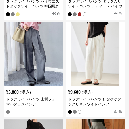
タックワイドパンツ ハイウエス
タックワイドパンツ タック入り
トタックワイドパンツ 韓国風き
ワイドパンツ レディース ハイウ
れいめカジュアル
エスト
全
3
色
全
4
色
¥
5,880
¥
9,680
(税込)
(税込)
タックワイドパンツ 上質フォー
タックワイドパンツ しなやかタ
マルタックパンツ
ックリネンワイドパンツ
全
3
色