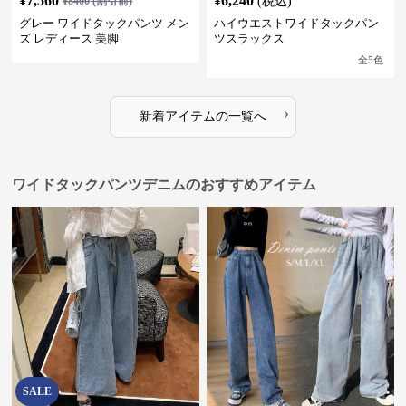
¥
7,560
¥
6,240
¥
8400
(割引前)
(税込)
グレー ワイドタックパンツ メン
ハイウエストワイドタックパン
ズ レディース 美脚
ツスラックス
全
5
色
›
新着アイテムの一覧へ
ワイドタックパンツデニムのおすすめアイテム
SALE