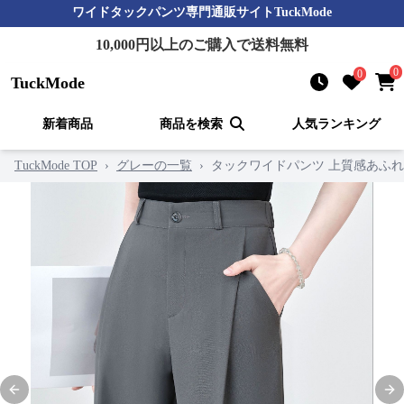
ワイドタックパンツ
専門通販サイト
TuckMode
10,000
円以上のご購入で送料無料
0
0
TuckMode
新着商品
商品を検索
人気ランキング
TuckMode TOP
›
グレーの一覧
›
タックワイドパンツ 上質感あふ
Previous slide
Nex