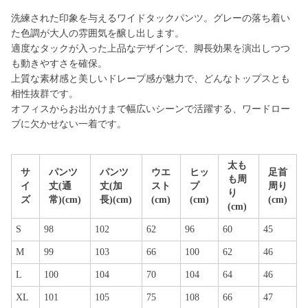
洗練された印象を与えるワイドタックパンツ。グレーの落ち着い
た色調が大人の雰囲気を醸し出します。
適度なタックが入った上品なデザインで、脚長効果を演出しつつ
も動きやすさを確保。
上質な素材感と美しいドレープ感が魅力で、どんなトップスとも
相性抜群です。
オフィスからお出かけまで幅広いシーンで活躍する、ワードロー
ブに欠かせない一着です。
太も
サ
パンツ
パンツ
ウエ
ヒッ
足首
も周
イ
丈(通
丈(加
スト
プ
周り
り
ズ
常)(cm)
長)(cm)
(cm)
(cm)
(cm)
(cm)
S
98
102
62
96
60
45
M
99
103
66
100
62
46
L
100
104
70
104
64
46
XL
101
105
75
108
66
47