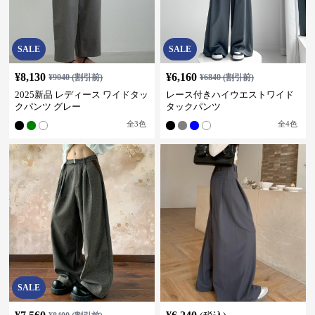
SALE
SALE
¥
8,130
¥
6,160
¥
9040
(割引前)
¥
6840
(割引前)
2025新品 レディース ワイドタッ
レース付きハイウエストワイド
クパンツ グレー
タックパンツ
全
3
色
全
4
色
SALE