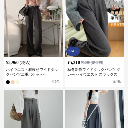
SALE
¥
5,960
¥
5,310
(税込)
¥
5900
(割引前)
ハイウエスト着痩せワイドタッ
秋冬新作ワイドタックパンツ グ
クパンツ二重ポケット付
レー ハイウエスト スラックス
全
3
色
全
5
色