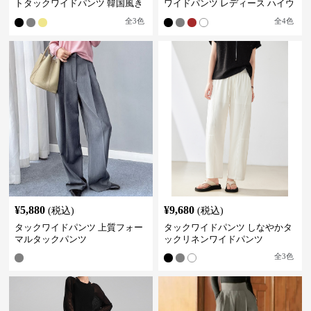
トタックワイドパンツ 韓国風き
ワイドパンツ レディース ハイウ
れいめカジュアル
エスト
全
3
色
全
4
色
¥
5,880
¥
9,680
(税込)
(税込)
タックワイドパンツ 上質フォー
タックワイドパンツ しなやかタ
マルタックパンツ
ックリネンワイドパンツ
全
3
色