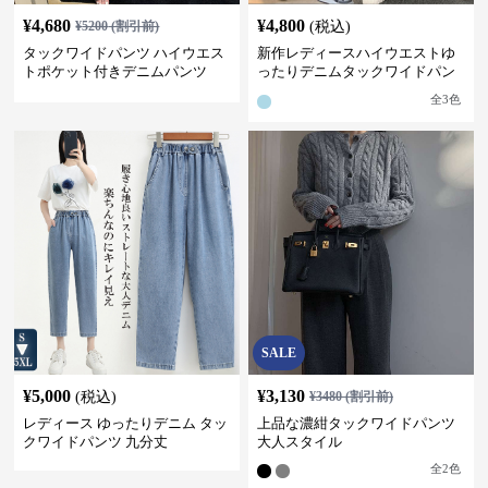
¥
4,680
¥
4,800
¥
5200
(割引前)
(税込)
タックワイドパンツ ハイウエス
新作レディースハイウエストゆ
トポケット付きデニムパンツ
ったりデニムタックワイドパン
ツ
全
3
色
SALE
¥
5,000
¥
3,130
(税込)
¥
3480
(割引前)
レディース ゆったりデニム タッ
上品な濃紺タックワイドパンツ
クワイドパンツ 九分丈
大人スタイル
全
2
色