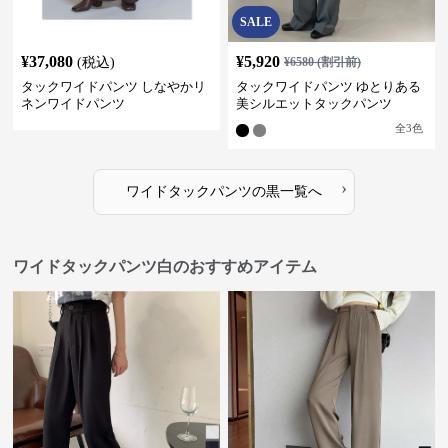
SALE
¥
37,080
¥
5,920
(税込)
¥
6580
(割引前)
タックワイドパンツ しなやかリ
タックワイドパンツ ゆとりある
ネンワイドパンツ
美シルエットタックパンツ
全
3
色
›
ワイドタックパンツ
の
黒
一覧へ
ワイドタックパンツ白のおすすめアイテム