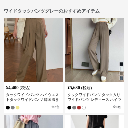
ワイドタックパンツグレーのおすすめアイテム
¥
4,400
¥
5,680
(税込)
(税込)
タックワイドパンツ ハイウエス
タックワイドパンツ タック入り
トタックワイドパンツ 韓国風き
ワイドパンツ レディース ハイウ
れいめカジュアル
エスト
全
3
色
全
4
色