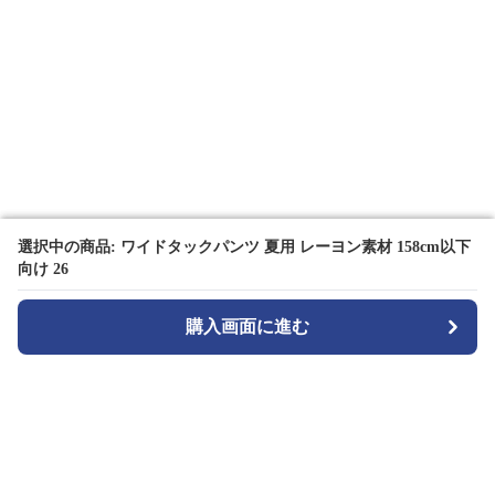
選択中の商品: ワイドタックパンツ 夏用 レーヨン素材 158cm以下
選択中の商品: ワイドタックパンツ 夏用 レーヨン素材 158cm以下
向け 26
向け 26
購入画面に進む
購入画面に進む