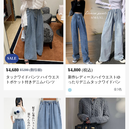
SALE
¥
4,680
¥
4,800
¥
5200
(割引前)
(税込)
タックワイドパンツ ハイウエス
新作レディースハイウエストゆ
トポケット付きデニムパンツ
ったりデニムタックワイドパン
ツ
全
3
色