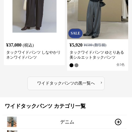
SALE
¥
37,080
¥
5,920
(税込)
¥
6580
(割引前)
タックワイドパンツ しなやかリ
タックワイドパンツ ゆとりある
ネンワイドパンツ
美シルエットタックパンツ
全
3
色
›
ワイドタックパンツ
の
黒
一覧へ
ワイドタックパンツ カテゴリ一覧
デニム