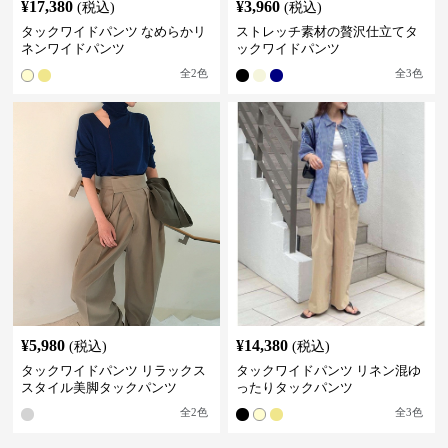
¥
17,380
¥
3,960
(税込)
(税込)
タックワイドパンツ なめらかリ
ストレッチ素材の贅沢仕立てタ
ネンワイドパンツ
ックワイドパンツ
全
2
色
全
3
色
¥
5,980
¥
14,380
(税込)
(税込)
タックワイドパンツ リラックス
タックワイドパンツ リネン混ゆ
スタイル美脚タックパンツ
ったりタックパンツ
全
2
色
全
3
色