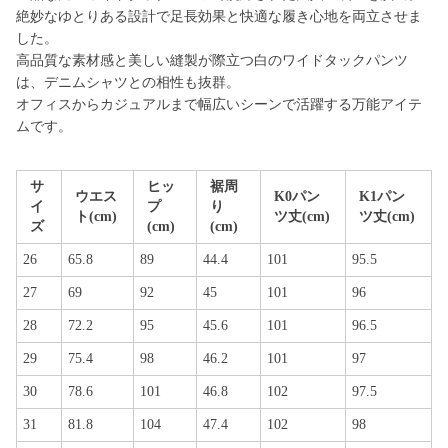
絶妙なゆとりある設計で足長効果と快適な履き心地を両立させま
した。
高品質な素材感と美しい縫製が際立つ白のワイドタックパンツ
は、デニムシャツとの相性も抜群。
オフィスからカジュアルまで幅広いシーンで活躍する万能アイテ
ムです。
サ
ヒッ
裾周
ウエス
K0パン
K1パン
イ
プ
り
ト(cm)
ツ丈(cm)
ツ丈(cm)
ズ
(cm)
(cm)
26
65.8
89
44.4
101
95.5
27
69
92
45
101
96
28
72.2
95
45.6
101
96.5
29
75.4
98
46.2
101
97
30
78.6
101
46.8
102
97.5
31
81.8
104
47.4
102
98