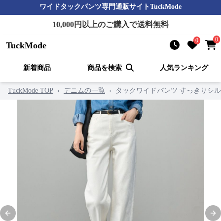
ワイドタックパンツ
専門通販サイト
TuckMode
10,000
円以上のご購入で送料無料
0
0
TuckMode
新着商品
商品を検索
人気ランキング
TuckMode TOP
›
デニムの一覧
›
タックワイドパンツ すっきりシル
Previous slide
Nex