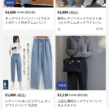
SALE
¥
4,680
¥
4,800
¥
5200
(割引前)
(税込)
タックワイドパンツ ハイウエス
新作レディースハイウエストゆ
トポケット付きデニムパンツ
ったりデニムタックワイドパン
ツ
全
3
色
SALE
¥
5,000
¥
3,130
(税込)
¥
3480
(割引前)
レディース ゆったりデニム タッ
上品な濃紺タックワイドパンツ
クワイドパンツ 九分丈
大人スタイル