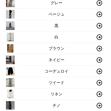
グレー
ベージュ
黒
白
ブラウン
ネイビー
コーデュロイ
ツイード
リネン
チノ