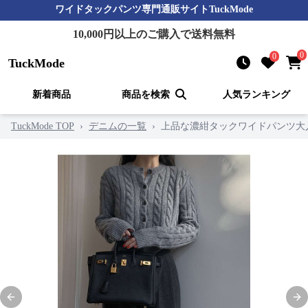
ワイドタックパンツ
専門通販サイト
TuckMode
10,000
円以上のご購入で送料無料
0
0
TuckMode
新着商品
商品を検索
人気ランキング
TuckMode TOP
›
デニムの一覧
›
上品な濃紺タックワイドパンツ大
Previous slide
Nex