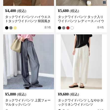
¥
4,400
¥
5,680
(税込)
(税込)
タックワイドパンツ ハイウエス
タックワイドパンツ タック入り
トタックワイドパンツ 韓国風き
ワイドパンツ レディース ハイウ
れいめカジュアル
エスト
全
3
色
全
4
色
¥
5,880
¥
9,680
(税込)
(税込)
タックワイドパンツ 上質フォー
タックワイドパンツ しなやかタ
マルタックパンツ
ックリネンワイドパンツ