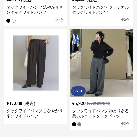
タックワイドパンツ 涼やかリネ
タックワイドパンツ クラシカル
ンタックワイドパンツ
タックワイドパンツ
全
2
色
全
2
色
SALE
¥
37,080
¥
5,920
(税込)
¥
6580
(割引前)
タックワイドパンツ しなやかリ
タックワイドパンツ ゆとりある
ネンワイドパンツ
美シルエットタックパンツ
全
3
色