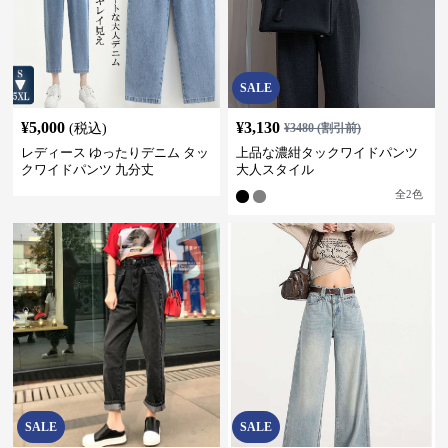
SALE
¥
5,000
¥
3,130
(税込)
¥
3480
(割引前)
レディース ゆったりデニム タッ
上品な濃紺タックワイドパンツ
クワイドパンツ 九分丈
大人スタイル
全
2
色
SALE
SALE