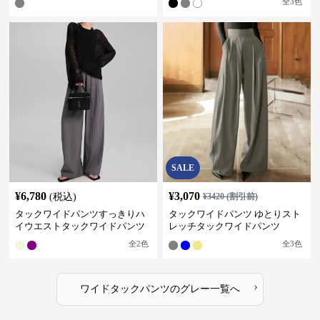
全
3
色
SALE
¥
6,780
¥
3,070
(税込)
¥
3420
(割引前)
タックワイドパンツすっきりハ
タックワイドパンツ ゆとりスト
イウエストタックワイドパンツ
レッチタックワイドパンツ
全
2
色
全
3
色
›
ワイドタックパンツ
の
グレー
一覧へ