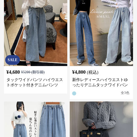
SALE
¥
4,680
¥
4,800
¥
5200
(割引前)
(税込)
タックワイドパンツ ハイウエス
新作レディースハイウエストゆ
トポケット付きデニムパンツ
ったりデニムタックワイドパン
ツ
全
3
色