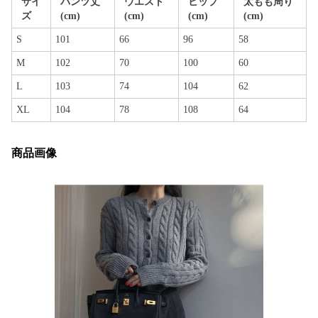
サイ
パンツ丈
ウエスト
ヒップ
太もも周り
ズ
(cm)
(cm)
(cm)
(cm)
S
101
66
96
58
M
102
70
100
60
L
103
74
104
62
XL
104
78
108
64
商品画像