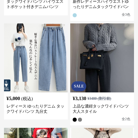
タックワイドパンツ ハイウエス
新作レディースハイウエストゆ
トポケット付きデニムパンツ
ったりデニムタックワイドパン
ツ
全
3
色
SALE
¥
5,000
¥
3,130
(税込)
¥
3480
(割引前)
レディース ゆったりデニム タッ
上品な濃紺タックワイドパンツ
クワイドパンツ 九分丈
大人スタイル
全
2
色