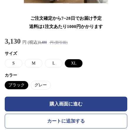
ご注文確定から7~28日でお届け予定
送料は1注文あたり
1000
円かかります
3,130
円 (税込)
3,480
円 (割引前)
サイズ
S
M
L
XL
カラー
ブラック
グレー
購入画面に進む
カートに追加する