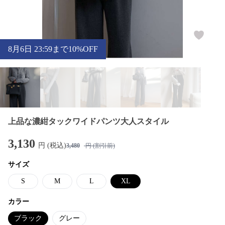
8
月
6
日 23:59まで10%OFF
上品な濃紺タックワイドパンツ大人スタイル
3,130
円 (税込)
3,480
円 (割引前)
サイズ
S
M
L
XL
カラー
ブラック
グレー