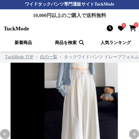
ワイドタックパンツ
専門通販サイト
TuckMode
10,000
円以上のご購入で送料無料
0
0
TuckMode
新着商品
商品を検索
人気ランキング
TuckMode TOP
›
白の一覧
›
タックワイドパンツ ドレープフォル
Previous slide
Nex