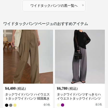
›
ワイドタックパンツ
の
黒
一覧へ
ワイドタックパンツベージュのおすすめアイテム
¥
4,400
¥
6,780
(税込)
(税込)
タックワイドパンツ ハイウエス
タックワイドパンツすっきりハ
トタックワイドパンツ 韓国風き
イウエストタックワイドパンツ
れいめカジュアル
全
2
色
全
3
色