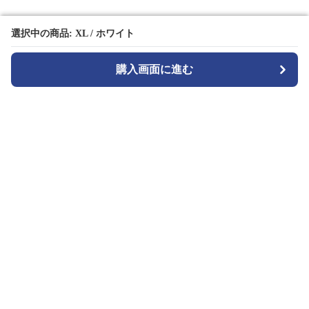
選択中の商品: XL / ホワイト
選択中の商品: XL / ホワイト
購入画面に進む
購入画面に進む
TuckMode
について
会社概要