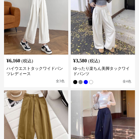
¥
6,160
¥
3,580
(税込)
(税込)
ハイウエストタックワイドパン
ゆったり楽ちん美脚タックワイ
ツレディース
ドパンツ
全
3
色
全
4
色