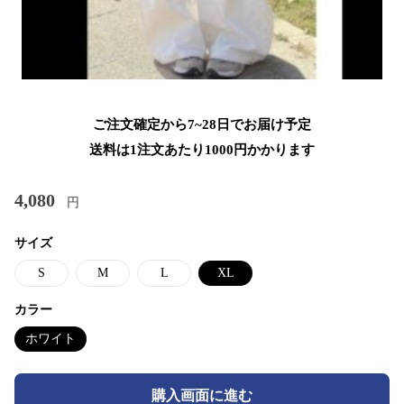
ご注文確定から7~28日でお届け予定
送料は1注文あたり
1000
円かかります
4,080
円
サイズ
S
M
L
XL
カラー
ホワイト
購入画面に進む