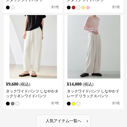
全
2
色
全
5
色
¥
9,680
¥
14,080
(税込)
(税込)
タックワイドパンツ しなやかタ
タックワイドパンツ しなやかド
ックリネンワイドパンツ
レープ リラックスパンツ
全
3
色
全
3
色
›
人気アイテム一覧へ