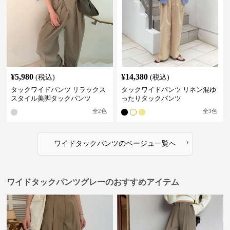
¥
5,980
¥
14,380
(税込)
(税込)
タックワイドパンツ リラックス
タックワイドパンツ リネン混ゆ
スタイル美脚タックパンツ
ったりタックパンツ
全
2
色
全
3
色
›
ワイドタックパンツ
の
ベージュ
一覧へ
ワイドタックパンツグレーのおすすめアイテム