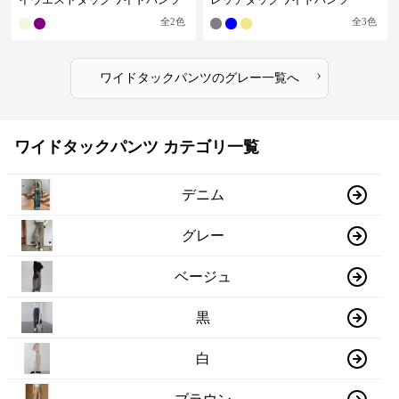
全
2
色
全
3
色
›
ワイドタックパンツ
の
グレー
一覧へ
ワイドタックパンツ カテゴリ一覧
デニム
グレー
ベージュ
黒
白