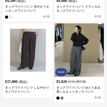
¥
4,280
¥
8,480
(税込)
(税込)
タックワイドパンツ 涼やかリネ
タックワイドパンツ クラシカル
ンタックワイドパンツ
タックワイドパンツ
全
2
色
全
2
色
SALE
¥
37,080
¥
5,920
(税込)
¥
6580
(割引前)
タックワイドパンツ しなやかリ
タックワイドパンツ ゆとりある
ネンワイドパンツ
美シルエットタックパンツ
全
3
色