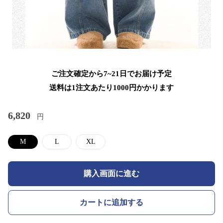
ご注文確定から7~21日でお届け予定
送料は1注文あたり
1000
円かかります
6,820
円
M
L
XL
購入画面に進む
カートに追加する