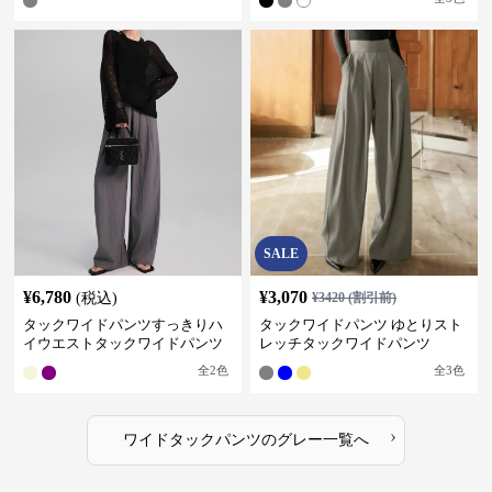
SALE
¥
6,780
¥
3,070
(税込)
¥
3420
(割引前)
タックワイドパンツすっきりハ
タックワイドパンツ ゆとりスト
イウエストタックワイドパンツ
レッチタックワイドパンツ
全
2
色
全
3
色
›
ワイドタックパンツ
の
グレー
一覧へ