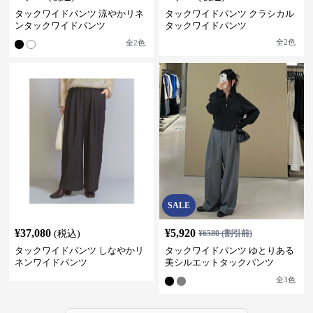
タックワイドパンツ 涼やかリネ
タックワイドパンツ クラシカル
ンタックワイドパンツ
タックワイドパンツ
全
2
色
全
2
色
SALE
¥
37,080
¥
5,920
(税込)
¥
6580
(割引前)
タックワイドパンツ しなやかリ
タックワイドパンツ ゆとりある
ネンワイドパンツ
美シルエットタックパンツ
全
3
色