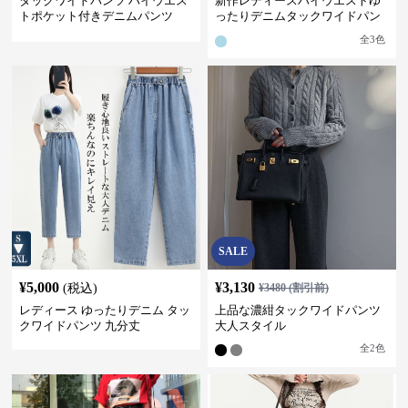
タックワイドパンツ ハイウエス
新作レディースハイウエストゆ
トポケット付きデニムパンツ
ったりデニムタックワイドパン
ツ
全
3
色
SALE
¥
5,000
¥
3,130
(税込)
¥
3480
(割引前)
レディース ゆったりデニム タッ
上品な濃紺タックワイドパンツ
クワイドパンツ 九分丈
大人スタイル
全
2
色