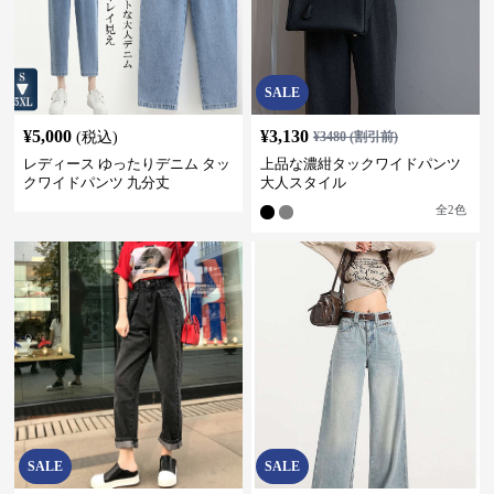
SALE
¥
5,000
¥
3,130
(税込)
¥
3480
(割引前)
レディース ゆったりデニム タッ
上品な濃紺タックワイドパンツ
クワイドパンツ 九分丈
大人スタイル
全
2
色
SALE
SALE