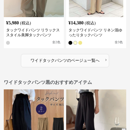
¥
5,980
¥
14,380
(税込)
(税込)
タックワイドパンツ リラックス
タックワイドパンツ リネン混ゆ
スタイル美脚タックパンツ
ったりタックパンツ
全
2
色
全
3
色
›
ワイドタックパンツ
の
ベージュ
一覧へ
ワイドタックパンツ黒のおすすめアイテム