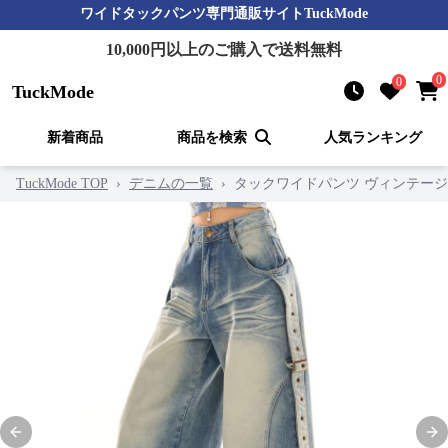
ワイドタックパンツ
専門通販サイト
TuckMode
10,000
円以上のご購入で送料無料
0
0
TuckMode
新着商品
商品を検索
人気ランキング
TuckMode TOP
›
デニムの一覧
›
タックワイドパンツ ヴィンテー
Previous slide
Nex