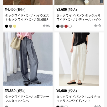
¥
4,400
¥
5,680
(税込)
(税込)
タックワイドパンツ ハイウエス
タックワイドパンツ タック入り
トタックワイドパンツ 韓国風き
ワイドパンツ レディース ハイウ
れいめカジュアル
エスト
全
3
色
全
4
色
¥
5,880
¥
9,680
(税込)
(税込)
タックワイドパンツ 上質フォー
タックワイドパンツ しなやかタ
マルタックパンツ
ックリネンワイドパンツ
全
3
色