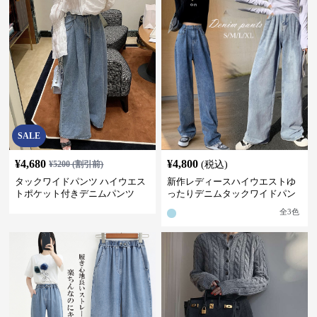
SALE
¥
4,680
¥
4,800
¥
5200
(割引前)
(税込)
タックワイドパンツ ハイウエス
新作レディースハイウエストゆ
トポケット付きデニムパンツ
ったりデニムタックワイドパン
ツ
全
3
色