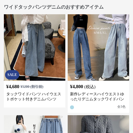
ワイドタックパンツデニムのおすすめアイテム
SALE
¥
4,680
¥
4,800
¥
5200
(割引前)
(税込)
タックワイドパンツ ハイウエス
新作レディースハイウエストゆ
トポケット付きデニムパンツ
ったりデニムタックワイドパン
ツ
全
3
色