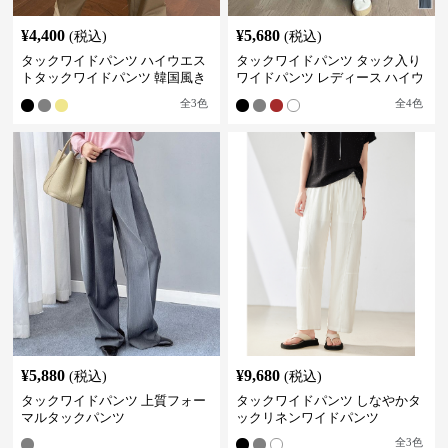
¥
4,400
¥
5,680
(税込)
(税込)
タックワイドパンツ ハイウエス
タックワイドパンツ タック入り
トタックワイドパンツ 韓国風き
ワイドパンツ レディース ハイウ
れいめカジュアル
エスト
全
3
色
全
4
色
¥
5,880
¥
9,680
(税込)
(税込)
タックワイドパンツ 上質フォー
タックワイドパンツ しなやかタ
マルタックパンツ
ックリネンワイドパンツ
全
3
色