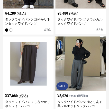
¥
4,280
¥
8,480
(税込)
(税込)
タックワイドパンツ 涼やかリネ
タックワイドパンツ クラシカル
ンタックワイドパンツ
タックワイドパンツ
全
2
色
全
2
色
SALE
¥
37,080
¥
5,920
(税込)
¥
6580
(割引前)
タックワイドパンツ しなやかリ
タックワイドパンツ ゆとりある
ネンワイドパンツ
美シルエットタックパンツ