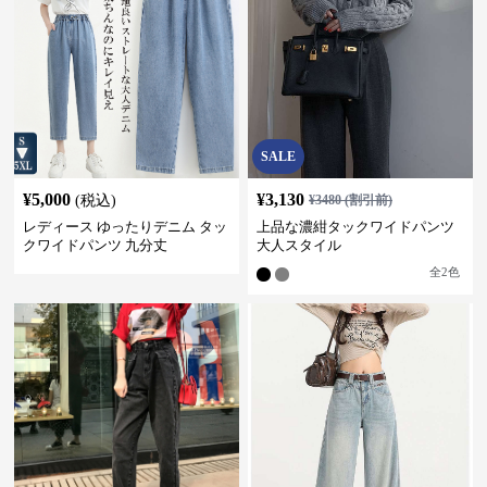
SALE
¥
5,000
¥
3,130
(税込)
¥
3480
(割引前)
レディース ゆったりデニム タッ
上品な濃紺タックワイドパンツ
クワイドパンツ 九分丈
大人スタイル
全
2
色