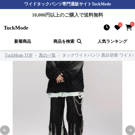
ワイドタックパンツ
専門通販サイト
TuckMode
10,000
円以上のご購入で送料無料
0
0
TuckMode
新着商品
商品を検索
人気ランキング
TuckMode TOP
›
黒の一覧
›
タックワイドパンツ 黒白切替 ワイド
Previous slide
Nex