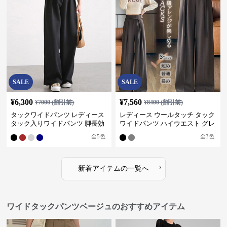
SALE
SALE
¥
6,300
¥
7,560
¥
7000
(割引前)
¥
8400
(割引前)
タックワイドパンツ レディース
レディース ウールタッチ タック
タック入りワイドパンツ 脚長効
ワイドパンツ ハイウエスト グレ
果 スタイルアップ グレー
ー
全
5
色
全
3
色
›
新着アイテムの一覧へ
ワイドタックパンツベージュのおすすめアイテム