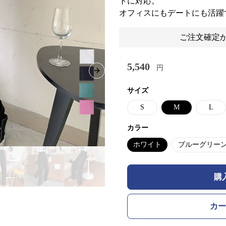
トに対応。
オフィスにもデートにも活躍
ご注文確定か
5,540
円
Next slide
サイズ
S
M
L
カラー
ホワイト
ブルーグリー
購
カー