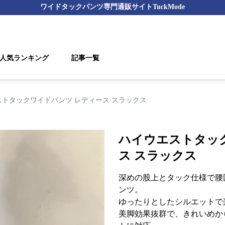
ワイドタックパンツ
専門通販サイト
TuckMode
人気ランキング
記事一覧
ストタックワイドパンツ レディース スラックス
ハイウエストタッ
ス スラックス
深めの股上とタック仕様で腰
ンツ。
ゆったりとしたシルエットで
美脚効果抜群で、きれいめか