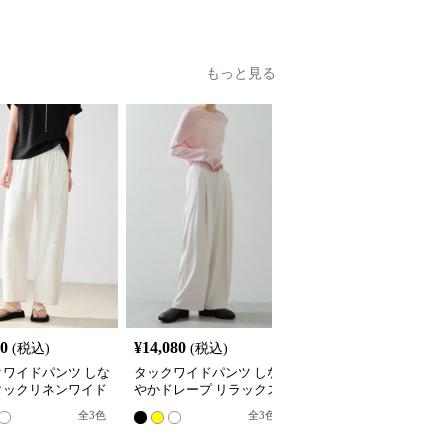
もっと見る
80
¥
14,080
¥
4,680
(税込)
(税込)
(税込)
クワイドパンツ しな
タックワイドパンツ しな
リラックスタックワイド
タックリネンワイド
やかドレープ リラックス
パンツ
ツ
パンツ
全
3
色
全
3
色
8