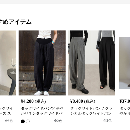
すめアイテム
¥
4,280
¥
8,480
¥
37,
(税込)
(税込)
ックワイ
タックワイドパンツ 涼や
タックワイドパンツ クラ
タッ
ース ス
かリネンタックワイドパ
シカルタックワイドパン
やか
ンツ
ツ
全
2
色
全
3
色
全
2
色