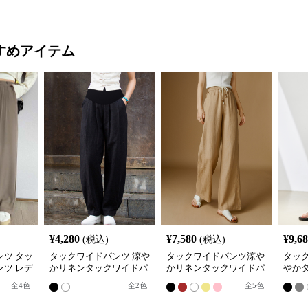
すめアイテム
¥
4,280
¥
7,580
¥
9,6
(税込)
(税込)
ツ タッ
タックワイドパンツ 涼や
タックワイドパンツ涼や
タッ
ツ レデ
かリネンタックワイドパ
かリネンタックワイドパ
やか
スト
ンツ
ンツ
パン
全
4
色
全
2
色
全
5
色