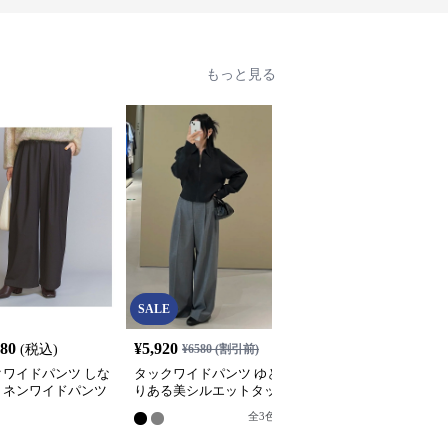
もっと見る
SALE
080
¥
5,920
¥
4,680
(税込)
¥
6580
(割引前)
(税込)
クワイドパンツ しな
タックワイドパンツ ゆと
リラックスタックワイド
リネンワイドパンツ
りある美シルエットタッ
パンツ
クパンツ
全
3
色
8