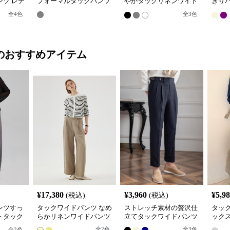
ツ レデ
フォーマルタックパンツ
やかタックリネンワイド
きり
スト
パンツ
ワイ
全
4
色
全
3
色
のおすすめアイテム
¥
17,380
¥
3,960
¥
5,9
(税込)
(税込)
ンツすっ
タックワイドパンツ なめ
ストレッチ素材の贅沢仕
タッ
トタック
らかリネンワイドパンツ
立てタックワイドパンツ
ック
クパ
全
2
色
全
3
色
全
2
色