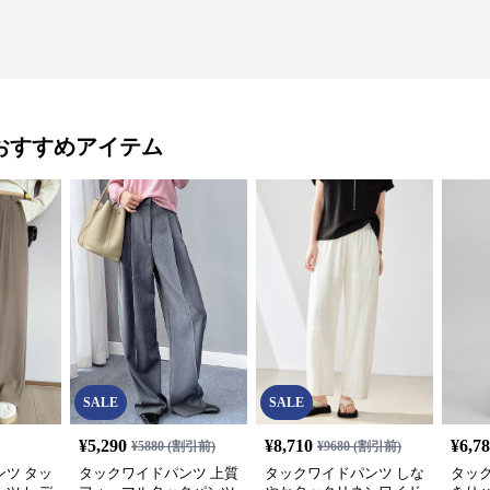
おすすめアイテム
SALE
SALE
¥
5,290
¥
8,710
¥
6,7
¥
5880
(割引前)
¥
9680
(割引前)
ツ タッ
タックワイドパンツ 上質
タックワイドパンツ しな
タッ