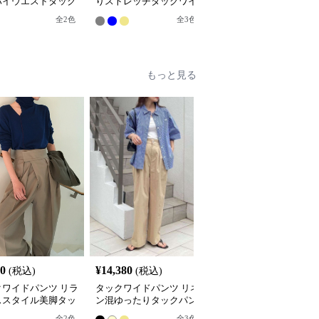
ハイウエストタック
りストレッチタックワイ
シカルタックワイドパン
ドパンツ
ドパンツ
ツ
全
2
色
全
2
色
全
3
色
もっと見る
80
¥
14,380
¥
4,740
(税込)
(税込)
(税込)
クワイドパンツ リラ
タックワイドパンツ リネ
ワイドタックパンツ 大
ススタイル美脚タッ
ン混ゆったりタックパン
いサイズ対応ハイウエス
ンツ
ツ
トワイドタックショート
全
2
色
全
3
色
全
2
色