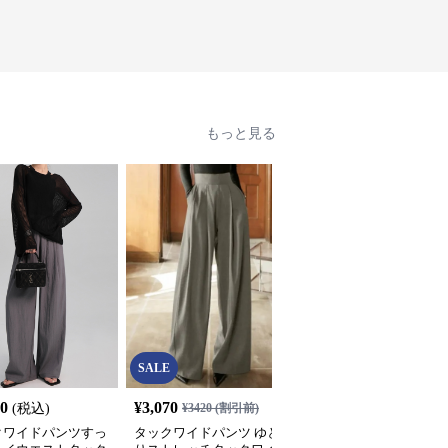
もっと見る
SALE
80
¥
3,070
¥
8,480
(税込)
¥
3420
(割引前)
(税込)
クワイドパンツすっ
タックワイドパンツ ゆと
タックワイドパンツ ク