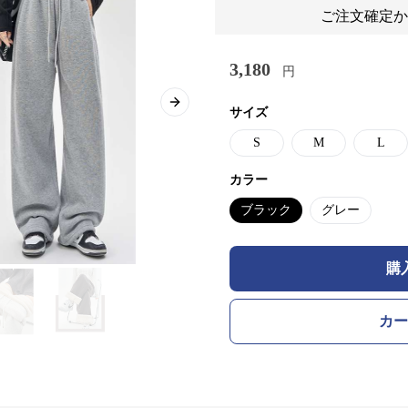
ご注文確定か
3,180
円
Next slide
サイズ
S
M
L
カラー
ブラック
グレー
購
カー