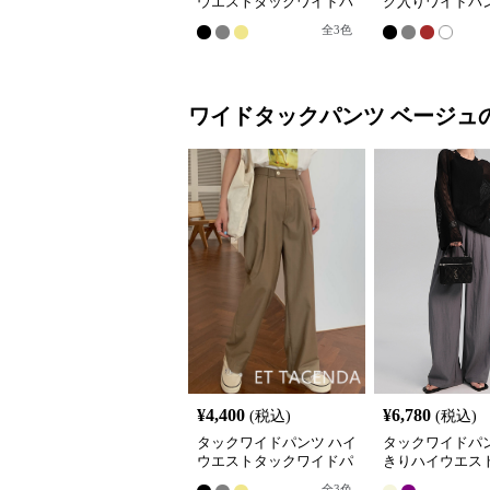
ウエストタックワイドパ
ク入りワイドパン
ンツ 韓国風きれいめカジ
ィース ハイウエ
全
3
色
ュアル
ワイドタックパンツ
ベージュ
¥
4,400
¥
6,780
(税込)
(税込)
タックワイドパンツ ハイ
タックワイドパ
ウエストタックワイドパ
きりハイウエス
ンツ 韓国風きれいめカジ
ワイドパンツ
全
3
色