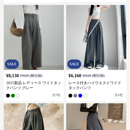
SALE
SALE
¥
8,130
¥
6,160
¥
9040
(割引前)
¥
6840
(割引前)
2025新品 レディース ワイドタッ
レース付きハイウエストワイド
クパンツ グレー
タックパンツ
全
3
色
全
4
色