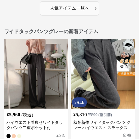
›
人気アイテム一覧へ
ワイドタックパンツグレーの新着アイテム
SALE
¥
5,960
¥
5,310
(税込)
¥
5900
(割引前)
ハイウエスト着痩せワイドタッ
秋冬新作ワイドタックパンツ グ
クパンツ二重ポケット付
レー ハイウエスト スラックス
全
3
色
全
5
色