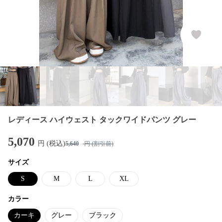
レディース ハイウェスト タックワイドパンツ グレー
5,070
円 (税込)
5,640
円 (割引前)
サイズ
S
M
L
XL
カラー
カーキ
グレー
ブラック