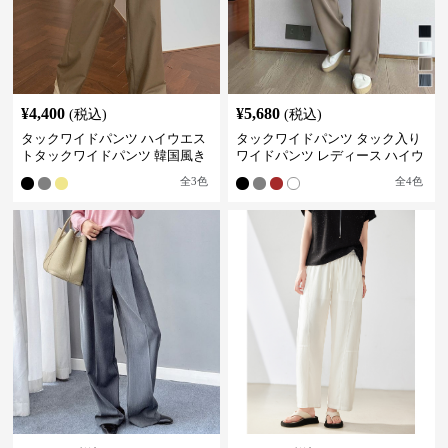
¥
4,400
¥
5,680
(税込)
(税込)
タックワイドパンツ ハイウエス
タックワイドパンツ タック入り
トタックワイドパンツ 韓国風き
ワイドパンツ レディース ハイウ
れいめカジュアル
エスト
全
3
色
全
4
色