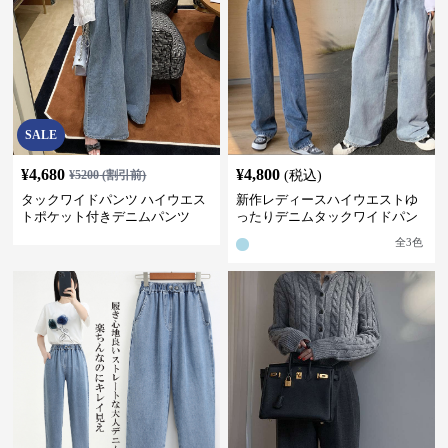
SALE
¥
4,680
¥
4,800
¥
5200
(割引前)
(税込)
タックワイドパンツ ハイウエス
新作レディースハイウエストゆ
トポケット付きデニムパンツ
ったりデニムタックワイドパン
ツ
全
3
色