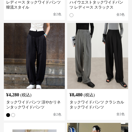
レディース タックワイドパンツ
ハイウエストタックワイドパン
韓流スタイル
ツ レディース スラックス
全
2
色
全
3
色
¥
4,280
¥
8,480
(税込)
(税込)
タックワイドパンツ 涼やかリネ
タックワイドパンツ クラシカル
ンタックワイドパンツ
タックワイドパンツ
全
2
色
全
2
色