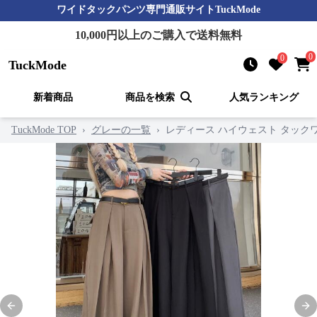
ワイドタックパンツ
専門通販サイト
TuckMode
10,000
円以上のご購入で送料無料
0
0
TuckMode
新着商品
商品を検索
人気ランキング
TuckMode TOP
›
グレーの一覧
›
レディース ハイウェスト タック
Previous slide
Nex