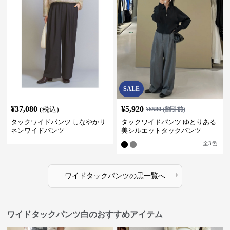
SALE
¥
37,080
¥
5,920
(税込)
¥
6580
(割引前)
タックワイドパンツ しなやかリ
タックワイドパンツ ゆとりある
ネンワイドパンツ
美シルエットタックパンツ
全
3
色
›
ワイドタックパンツ
の
黒
一覧へ
ワイドタックパンツ白のおすすめアイテム