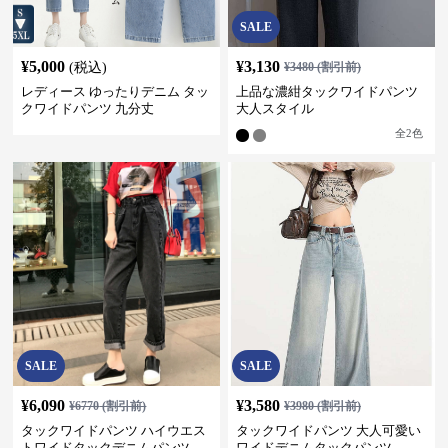
SALE
¥
5,000
¥
3,130
(税込)
¥
3480
(割引前)
レディース ゆったりデニム タッ
上品な濃紺タックワイドパンツ
クワイドパンツ 九分丈
大人スタイル
全
2
色
SALE
SALE
¥
6,090
¥
3,580
¥
6770
(割引前)
¥
3980
(割引前)
タックワイドパンツ ハイウエス
タックワイドパンツ 大人可愛い
トワイドタックデニムパンツ
ワイドデニムタックパンツ