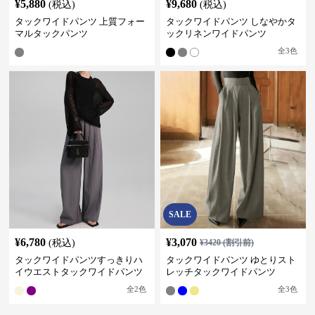
¥
5,880
¥
9,680
(税込)
(税込)
タックワイドパンツ 上質フォー
タックワイドパンツ しなやかタ
マルタックパンツ
ックリネンワイドパンツ
全
3
色
SALE
¥
6,780
¥
3,070
(税込)
¥
3420
(割引前)
タックワイドパンツすっきりハ
タックワイドパンツ ゆとりスト
イウエストタックワイドパンツ
レッチタックワイドパンツ
全
2
色
全
3
色