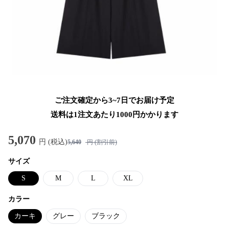
ご注文確定から3~7日でお届け予定
送料は1注文あたり
1000
円かかります
5,070
円 (税込)
5,640
円 (割引前)
サイズ
S
M
L
XL
カラー
カーキ
グレー
ブラック