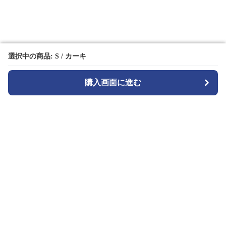
選択中の商品: S / カーキ
選択中の商品: S / カーキ
購入画面に進む
購入画面に進む
TuckMode
について