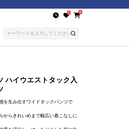
0
0
ツ ハイウエストタック入
ツ
感を生み出すワイドタックパンツで
ルからきれいめまで幅広い着こなしに