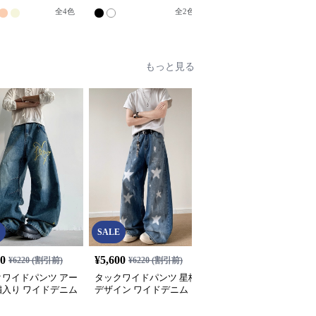
ノパンツ
クチノパンツ
クパンツ
全
4
色
全
2
色
もっと見る
SALE
SALE
00
¥
5,600
¥
5,600
¥
6220
(割引前)
¥
6220
(割引前)
¥
6220
(割引前)
クワイドパンツ アー
タックワイドパンツ 星柄
タックワイドパンツ 菱
繍入り ワイドデニム
デザイン ワイドデニム
柄 デニム ワイドパンツ
ズ メンズ
ダメージ加工 メンズジー
タック入り メンズ
ンズ