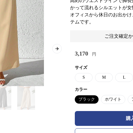
高めのウエストラインで脚長
かって流れるシルエットが女
オフィスから休日のお出かけ
テムです。
ご注文確定か
Next slide
3,170
円
サイズ
S
M
L
カラー
ブラック
ホワイト
購