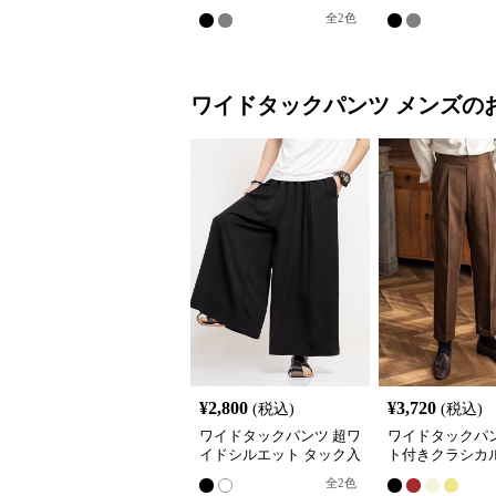
エットチノパンツ
ルエットチノパ
全
2
色
ワイドタックパンツ
メンズ
の
¥
2,800
¥
3,720
(税込)
(税込)
ワイドタックパンツ 超ワ
ワイドタックパン
イドシルエット タック入
ト付きクラシカ
りゆったりパンツ
タックパンツ
全
2
色