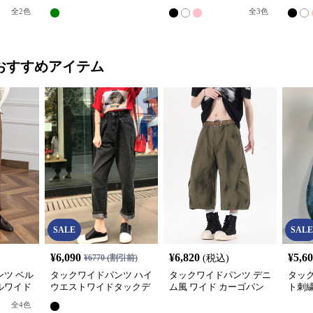
ンツ
ワイドチノパンツ
イドチノパンツ
ドチ
全
2
色
全
3
色
おすすめアイテム
SALE
SALE
¥
6,090
¥
6,820
¥
5,6
¥
6770
(割引前)
(税込)
ツ ベル
タックワイドパンツ ハイ
タックワイドパンツ デニ
タッ
ルワイド
ウエストワイドタックデ
ム風 ワイド カーゴパン
ト刺
ニムパンツ
ツ 7分丈 メンズ
ジーン
全
4
色