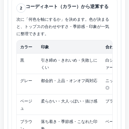
コーディネート（カラー）から逆算する
2
次に「何色を軸にするか」を決めます。色が決まる
と、トップスの合わせやすさ・季節感・印象が一気
に整理できます。
カラー
印象
合わせやす
黒
引き締め・きれいめ・失敗しに
白シャツ／
くい
ァー
グレー
都会的・上品・オンオフ両対応
ニット／シ
◎
ベージ
柔らかい・大人っぽい・抜け感
ブラウス／
ュ
ブラウ
落ち着き・季節感・こなれた印
ベージュ系
ン
象