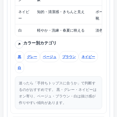
ネイビ
知的・清潔感・きちんと見え
ボーダー／
ー
靴
白
軽やか・洗練・春夏に映える
淡色トップ
カラー別カテゴリ
↗
黒
グレー
ベージュ
ブラウン
ネイビー
白
迷ったら「手持ちトップスに合うか」で判断す
るのがおすすめです。 黒・グレー・ネイビーは
オン寄り、ベージュ・ブラウン・白は抜け感が
作りやすい傾向があります。