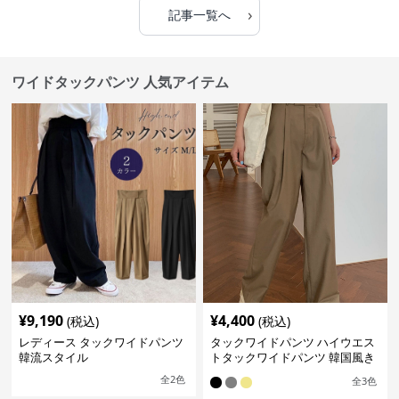
›
記事一覧へ
ワイドタックパンツ 人気アイテム
¥
9,190
¥
4,400
(税込)
(税込)
レディース タックワイドパンツ
タックワイドパンツ ハイウエス
韓流スタイル
トタックワイドパンツ 韓国風き
れいめカジュアル
全
2
色
全
3
色