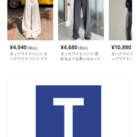
¥
4,040
¥
4,680
¥
10,880
(税込)
(税込)
(税
タックワイドパンツ タ
タックワイドパンツ 流
タックワイドパ
ックワイドパンツ フリ
れるような美シルエット
ックワイドパン
ーフロウ タックワイド
パンツ
美シルエット 
パンツ
イドパンツ