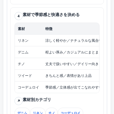
素材で季節感と快適さを決める
4
素材
特徴
向
リネン
涼しく軽やか／ナチュラルな風合い
春
デニム
程よい厚み／カジュアルにまとまる
オ
チノ
丈夫で扱いやすい／デイリー向き
春
ツイード
きちんと感／表情があり上品
秋
コーデュロイ
季節感／立体感が出てこなれやすい
秋
素材別カテゴリ
↗
デニム
リネン
チノ
コーデュロイ