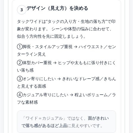
デザイン（見え方）を決める
3
タックワイドは“タックの入り方・生地の落ち方”で印
象が変わります。 シーンや体型の悩みに合わせて、
似合う方向性を先に固定しましょう。
①脚長・スタイルアップ重視 → ハイウエスト／セン
ターライン見え
②体型カバー重視 → ヒップや太ももに張り付きにく
い落ち感
③オン寄りにしたい → きれいなドレープ感／きちん
と見えする面感
④カジュアル寄りにしたい → 程よいボリューム／ラ
フな素材感
「ワイド＝カジュアル」ではなく、
面がきれい
で落ち感があるほど上品
に見えやすいです。