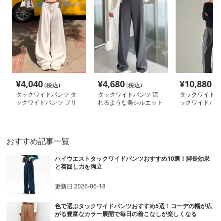
¥
4,040
¥
4,680
¥
10,880
(税込)
(税込)
(税
タックワイドパンツ タ
タックワイドパンツ 流
タックワイドパ
ックワイドパンツ フリ
れるような美シルエット
ックワイドパン
ーフロウ タックワイド
パンツ
美シルエット 
パンツ
イドパンツ
おすすめ記事一覧
ハイウエストタックワイドパンツおすすめ10選！脚長効果
と着回し力を両立
更新日
2026-06-18
色で選ぶタックワイドパンツおすすめ5選！コーデの幅が広
がる豊富なカラー展開で毎日の着こなしが楽しくなる