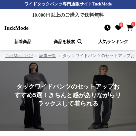
ワイドタックパンツ
専門通販サイト
TuckMode
10,000
円以上のご購入で送料無料
0
0
TuckMode
新着商品
商品を検索
人気ランキング
TuckMode TOP
›
記事一覧
›
タックワイドパンツのセットアップお
タックワイドパンツのセットアップお
すすめ5選！きちんと感がありながらリ
ラックスして着られる