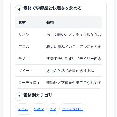
素材で季節感と快適さを決める
4
素材
特徴
向
リネン
涼しく軽やか／ナチュラルな風合い
春
デニム
程よい厚み／カジュアルにまとまる
オ
チノ
丈夫で扱いやすい／デイリー向き
春
ツイード
きちんと感／表情があり上品
秋
コーデュロイ
季節感／立体感が出てこなれやすい
秋
素材別カテゴリ
↗
デニム
リネン
チノ
コーデュロイ