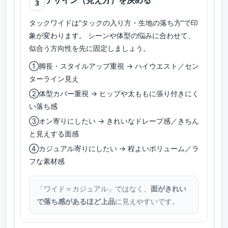
3
タックワイドは“タックの入り方・生地の落ち方”で印
象が変わります。 シーンや体型の悩みに合わせて、
似合う方向性を先に固定しましょう。
①脚長・スタイルアップ重視 → ハイウエスト／セン
ターライン見え
②体型カバー重視 → ヒップや太ももに張り付きにく
い落ち感
③オン寄りにしたい → きれいなドレープ感／きちん
と見えする面感
④カジュアル寄りにしたい → 程よいボリューム／ラ
フな素材感
「ワイド＝カジュアル」ではなく、
面がきれい
で落ち感があるほど上品
に見えやすいです。