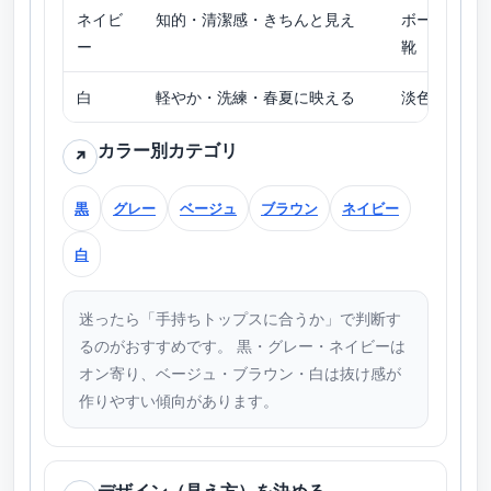
ネイビ
知的・清潔感・きちんと見え
ボーダー／
ー
靴
白
軽やか・洗練・春夏に映える
淡色トップ
カラー別カテゴリ
↗
黒
グレー
ベージュ
ブラウン
ネイビー
白
迷ったら「手持ちトップスに合うか」で判断す
るのがおすすめです。 黒・グレー・ネイビーは
オン寄り、ベージュ・ブラウン・白は抜け感が
作りやすい傾向があります。
デザイン（見え方）を決める