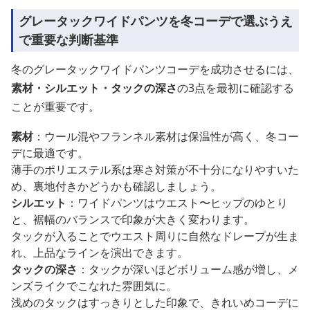
グレータックワイドパンツを冬コーデで選ぶうえ
で重要な判断基準
冬のグレータックワイドパンツコーデを成功させるには、
素材・シルエット・タックの深さ
の3点を最初に確認する
ことが重要です。
素材
：ウール混やフランネル素材は保温性が高く、冬コー
デに最適です。
薄手のポリエステル系は寒さ対策が不十分になりやすいた
め、裏地付きかどうかも確認しましょう。
シルエット
：ワイドパンツはウエスト〜ヒップのゆとり
と、裾幅のバランスで印象が大きく変わります。
タックが入ることでウエスト周りに自然なドレープが生ま
れ、上品なラインを演出できます。
タックの深さ
：タックが深いほどボリューム感が増し、メ
ンズライクでこなれた雰囲気に。
浅めのタックはすっきりとした印象で、きれいめコーデに