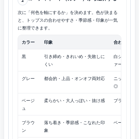
2
次に「何色を軸にするか」を決めます。色が決まる
と、トップスの合わせやすさ・季節感・印象が一気
に整理できます。
カラー
印象
合わせやす
黒
引き締め・きれいめ・失敗しに
白シャツ／
くい
ァー
グレー
都会的・上品・オンオフ両対応
ニット／シ
◎
ベージ
柔らかい・大人っぽい・抜け感
ブラウス／
ュ
ブラウ
落ち着き・季節感・こなれた印
ベージュ系
ン
象