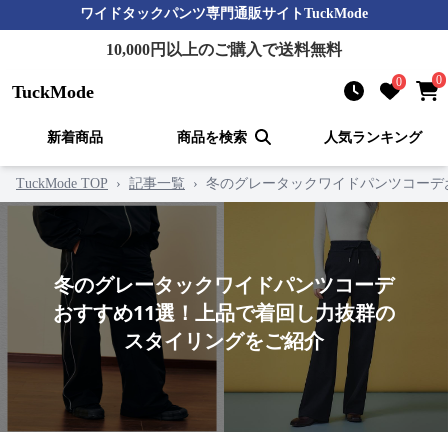
ワイドタックパンツ
専門通販サイト
TuckMode
10,000
円以上のご購入で送料無料
0
0
TuckMode
新着商品
商品を検索
人気ランキング
TuckMode TOP
›
記事一覧
›
冬のグレータックワイドパンツコーデ
冬のグレータックワイドパンツコーデ
おすすめ11選！上品で着回し力抜群の
スタイリングをご紹介