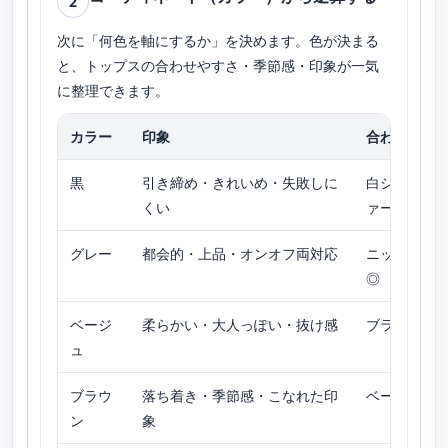
2
次に「何色を軸にするか」を決めます。色が決まる
と、トップスの合わせやすさ・季節感・印象が一気
に整理できます。
カラー
印象
合わせやす
黒
引き締め・きれいめ・失敗しに
白シャツ／
くい
ァー
グレー
都会的・上品・オンオフ両対応
ニット／シ
◎
ベージ
柔らかい・大人っぽい・抜け感
ブラウス／
ュ
ブラウ
落ち着き・季節感・こなれた印
ベージュ系
ン
象