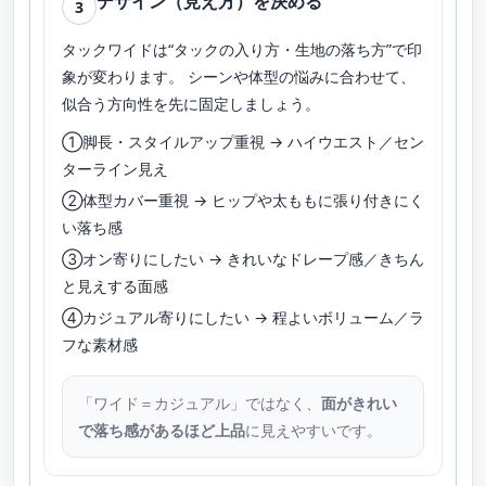
デザイン（見え方）を決める
3
タックワイドは“タックの入り方・生地の落ち方”で印
象が変わります。 シーンや体型の悩みに合わせて、
似合う方向性を先に固定しましょう。
①脚長・スタイルアップ重視 → ハイウエスト／セン
ターライン見え
②体型カバー重視 → ヒップや太ももに張り付きにく
い落ち感
③オン寄りにしたい → きれいなドレープ感／きちん
と見えする面感
④カジュアル寄りにしたい → 程よいボリューム／ラ
フな素材感
「ワイド＝カジュアル」ではなく、
面がきれい
で落ち感があるほど上品
に見えやすいです。