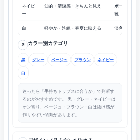
ネイビ
知的・清潔感・きちんと見え
ボーダー／
ー
靴
白
軽やか・洗練・春夏に映える
淡色トップ
カラー別カテゴリ
↗
黒
グレー
ベージュ
ブラウン
ネイビー
白
迷ったら「手持ちトップスに合うか」で判断す
るのがおすすめです。 黒・グレー・ネイビーは
オン寄り、ベージュ・ブラウン・白は抜け感が
作りやすい傾向があります。