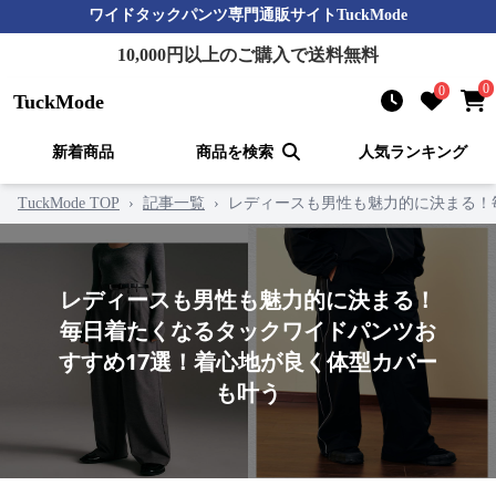
ワイドタックパンツ
専門通販サイト
TuckMode
10,000
円以上のご購入で送料無料
0
0
TuckMode
新着商品
商品を検索
人気ランキング
TuckMode TOP
›
記事一覧
›
レディースも男性も魅力的に決まる！
レディースも男性も魅力的に決まる！
毎日着たくなるタックワイドパンツお
すすめ17選！着心地が良く体型カバー
も叶う