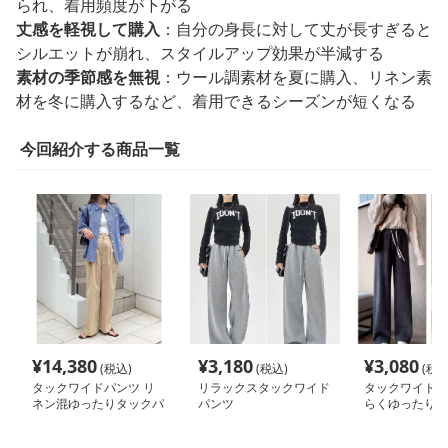
られ、着用頻度が下がる
丈感を軽視して購入
：自分の身長に対して丈が長すぎると
シルエットが崩れ、スタイルアップ効果が半減する
素材の季節感を無視
：ウール調素材を夏に購入、リネン素
材を冬に購入するなど、着用できるシーズンが短くなる
今回紹介する商品一覧
¥
14,380
¥
3,180
¥
3,080
(税込)
(税込)
(税込
タックワイドパンツ リ
リラックスタックワイド
タックワイドパ
ネン混ゆったりタックパ
パンツ
らくゆったりコ
ンツ
イパンツ