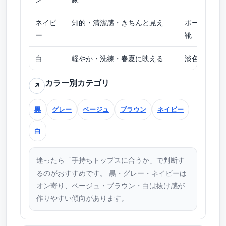
ネイビ
知的・清潔感・きちんと見え
ボーダー／
ー
靴
白
軽やか・洗練・春夏に映える
淡色トップ
カラー別カテゴリ
↗
黒
グレー
ベージュ
ブラウン
ネイビー
白
迷ったら「手持ちトップスに合うか」で判断す
るのがおすすめです。 黒・グレー・ネイビーは
オン寄り、ベージュ・ブラウン・白は抜け感が
作りやすい傾向があります。