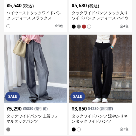
¥
5,540
¥
5,680
(税込)
(税込)
ハイウエストタックワイドパン
タックワイドパンツ タック入り
ツ レディース スラックス
ワイドパンツ レディース ハイウ
エスト
全
3
色
全
4
色
SALE
SALE
¥
5,290
¥
3,850
¥
5880
(割引前)
¥
4280
(割引前)
タックワイドパンツ 上質フォー
タックワイドパンツ 涼やかリネ
マルタックパンツ
ンタックワイドパンツ
全
2
色