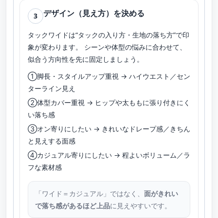
デザイン（見え方）を決める
3
タックワイドは“タックの入り方・生地の落ち方”で印
象が変わります。 シーンや体型の悩みに合わせて、
似合う方向性を先に固定しましょう。
①脚長・スタイルアップ重視 → ハイウエスト／セン
ターライン見え
②体型カバー重視 → ヒップや太ももに張り付きにく
い落ち感
③オン寄りにしたい → きれいなドレープ感／きちん
と見えする面感
④カジュアル寄りにしたい → 程よいボリューム／ラ
フな素材感
「ワイド＝カジュアル」ではなく、
面がきれい
で落ち感があるほど上品
に見えやすいです。