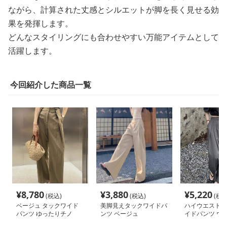
ながら、計算された丈感とシルエットが脚を長く見せる効
果を発揮します。
どんなスタイリングにも合わせやすい万能アイテムとして
活躍します。
今回紹介した商品一覧
¥
8,780
¥
3,880
¥
5,220
(税込)
(税込)
(税込
ベージュ タックワイド
美脚見えタックワイドパ
ハイウエスト 
パンツ ゆったりチノ
ンツ ベージュ
イドパンツ ウ
も ゆったりス