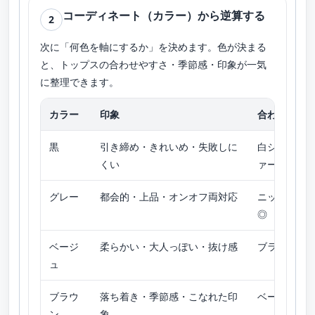
コーディネート（カラー）から逆算する
2
次に「何色を軸にするか」を決めます。色が決まる
と、トップスの合わせやすさ・季節感・印象が一気
に整理できます。
カラー
印象
合わせやす
黒
引き締め・きれいめ・失敗しに
白シャツ／
くい
ァー
グレー
都会的・上品・オンオフ両対応
ニット／シ
◎
ベージ
柔らかい・大人っぽい・抜け感
ブラウス／
ュ
ブラウ
落ち着き・季節感・こなれた印
ベージュ系
ン
象