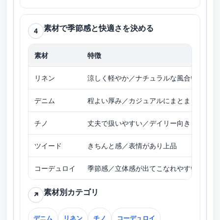
素材で季節感と快適さを決める
4
素材
特徴
向
リネン
涼しく軽やか／ナチュラルな風合い
春
デニム
程よい厚み／カジュアルにまとまる
オ
チノ
丈夫で扱いやすい／デイリー向き
春
ツイード
きちんと感／表情があり上品
秋
コーデュロイ
季節感／立体感が出てこなれやすい
秋
素材別カテゴリ
↗
デニム
リネン
チノ
コーデュロイ