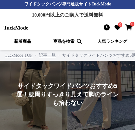
ワイドタックパンツ
専門通販サイト
TuckMode
10,000
円以上のご購入で送料無料
0
0
TuckMode
新着商品
商品を検索
人気ランキング
TuckMode TOP
›
記事一覧
›
サイドタックワイドパンツおすすめ5
サイドタックワイドパンツおすすめ5
選！腰周りすっきり見えて脚のライン
も拾わない