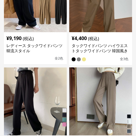
¥
9,190
¥
4,400
(税込)
(税込)
レディース タックワイドパンツ
タックワイドパンツ ハイウエス
韓流スタイル
トタックワイドパンツ 韓国風き
れいめカジュアル
全
2
色
全
3
色