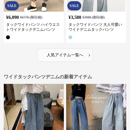
SALE
SALE
¥
6,090
¥
3,580
¥
6770
(割引前)
¥
3980
(割引前)
タックワイドパンツ ハイウエス
タックワイドパンツ 大人可愛い
トワイドタックデニムパンツ
ワイドデニムタックパンツ
›
人気アイテム一覧へ
ワイドタックパンツデニムの新着アイテム