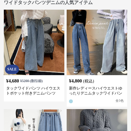
ワイドタックパンツデニムの人気アイテム
SALE
¥
4,680
¥
4,800
¥
5200
(割引前)
(税込)
タックワイドパンツ ハイウエス
新作レディースハイウエストゆ
トポケット付きデニムパンツ
ったりデニムタックワイドパン
ツ
全
3
色