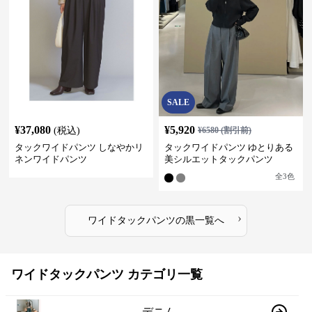
SALE
¥
37,080
¥
5,920
(税込)
¥
6580
(割引前)
タックワイドパンツ しなやかリ
タックワイドパンツ ゆとりある
ネンワイドパンツ
美シルエットタックパンツ
全
3
色
›
ワイドタックパンツ
の
黒
一覧へ
ワイドタックパンツ カテゴリ一覧
デニム