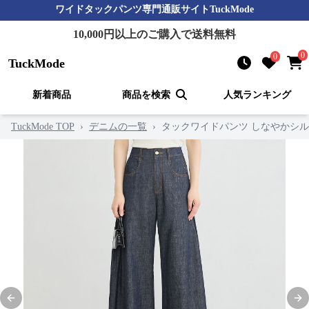
ワイドタックパンツ
専門通販サイト
TuckMode
10,000
円以上のご購入で送料無料
0
0
TuckMode
新着商品
商品を検索
人気ランキング
TuckMode TOP
›
デニムの一覧
›
タックワイドパンツ しなやかシ
Previous slide
Nex