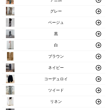
グレー
ベージュ
黒
白
ブラウン
ネイビー
コーデュロイ
ツイード
リネン