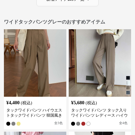
ワイドタックパンツグレーのおすすめアイテム
¥
4,400
¥
5,680
(税込)
(税込)
タックワイドパンツ ハイウエス
タックワイドパンツ タック入り
トタックワイドパンツ 韓国風き
ワイドパンツ レディース ハイウ
れいめカジュアル
エスト
全
3
色
全
4
色