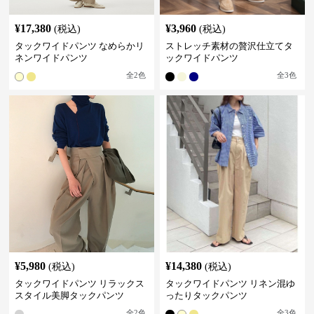
¥
17,380
¥
3,960
(税込)
(税込)
タックワイドパンツ なめらかリ
ストレッチ素材の贅沢仕立てタ
ネンワイドパンツ
ックワイドパンツ
全
2
色
全
3
色
¥
5,980
¥
14,380
(税込)
(税込)
タックワイドパンツ リラックス
タックワイドパンツ リネン混ゆ
スタイル美脚タックパンツ
ったりタックパンツ
全
2
色
全
3
色