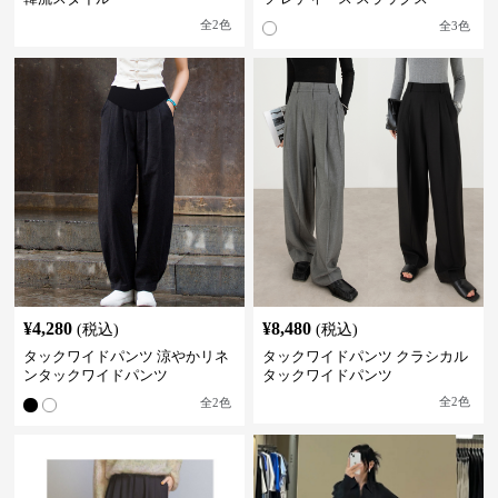
全
2
色
全
3
色
¥
4,280
¥
8,480
(税込)
(税込)
タックワイドパンツ 涼やかリネ
タックワイドパンツ クラシカル
ンタックワイドパンツ
タックワイドパンツ
全
2
色
全
2
色