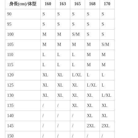
身長(cm)/体型
160
163
165
168
170
90
S
S
S
S
S
95
S
S
S
S
S
100
M
M
S/M
S
S
105
M
M
M
M
S/M
110
L
L
L
M
M
115
L
L
L
M
M
120
XL
XL
L/XL
L
L
125
XL
XL
XL
L/XL
L
130
XL
XL
XL
XL
L/XL
135
/
/
XL
XL
XL
140
/
/
/
XL
XL
145
/
/
/
2XL
2XL
150
/
/
/
/
/