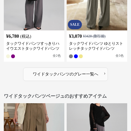
SALE
¥
6,780
¥
3,070
(税込)
¥
3420
(割引前)
タックワイドパンツすっきりハ
タックワイドパンツ ゆとりスト
イウエストタックワイドパンツ
レッチタックワイドパンツ
全
2
色
全
3
色
›
ワイドタックパンツ
の
グレー
一覧へ
ワイドタックパンツベージュのおすすめアイテム