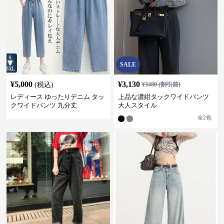
SALE
¥
5,000
¥
3,130
(税込)
¥
3480
(割引前)
レディース ゆったりデニム タッ
上品な濃紺タックワイドパンツ
クワイドパンツ 九分丈
大人スタイル
全
2
色