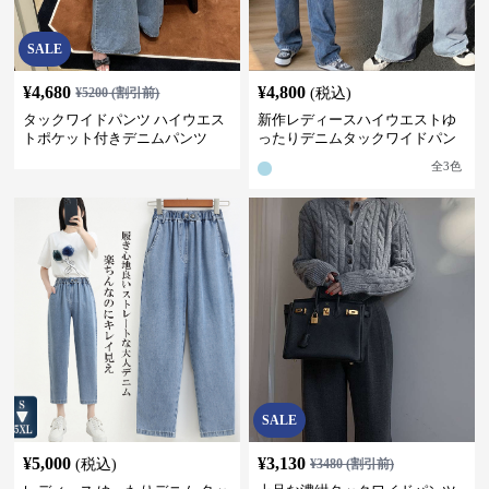
SALE
¥
4,680
¥
4,800
¥
5200
(割引前)
(税込)
タックワイドパンツ ハイウエス
新作レディースハイウエストゆ
トポケット付きデニムパンツ
ったりデニムタックワイドパン
ツ
全
3
色
SALE
¥
5,000
¥
3,130
(税込)
¥
3480
(割引前)