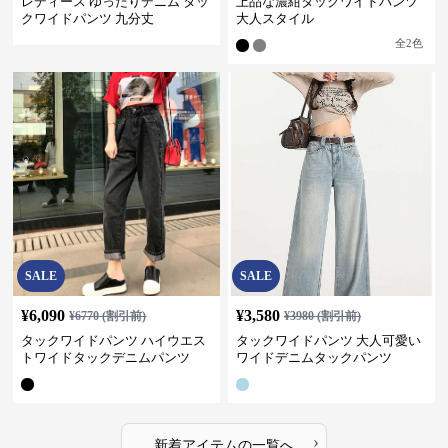
レディース ゆったりデニム タッ
上品な濃紺タックワイドパンツ
クワイドパンツ 九分丈
大人スタイル
全
2
色
SALE
SALE
¥
6,090
¥
3,580
¥
6770
(割引前)
¥
3980
(割引前)
タックワイドパンツ ハイウエス
タックワイドパンツ 大人可愛い
トワイドタックデニムパンツ
ワイドデニムタックパンツ
›
新着アイテムの一覧へ