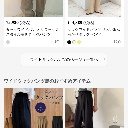
¥
5,980
¥
14,380
(税込)
(税込)
タックワイドパンツ リラックス
タックワイドパンツ リネン混ゆ
スタイル美脚タックパンツ
ったりタックパンツ
全
2
色
全
3
色
›
ワイドタックパンツ
の
ベージュ
一覧へ
ワイドタックパンツ黒のおすすめアイテム