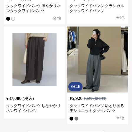
タックワイドパンツ 涼やかリネ
タックワイドパンツ クラシカル
ンタックワイドパンツ
タックワイドパンツ
全
2
色
全
2
色
SALE
¥
37,080
¥
5,920
(税込)
¥
6580
(割引前)
タックワイドパンツ しなやかリ
タックワイドパンツ ゆとりある
ネンワイドパンツ
美シルエットタックパンツ
全
3
色