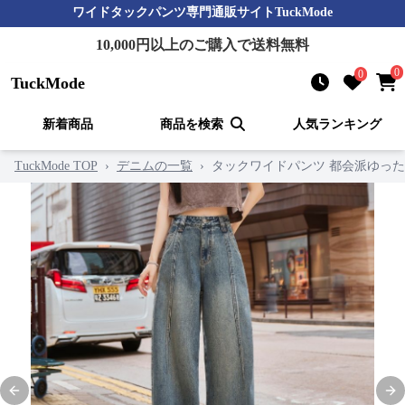
ワイドタックパンツ
専門通販サイト
TuckMode
10,000
円以上のご購入で送料無料
0
0
TuckMode
新着商品
商品を検索
人気ランキング
TuckMode TOP
›
デニムの一覧
›
タックワイドパンツ 都会派ゆっ
Previous slide
Nex