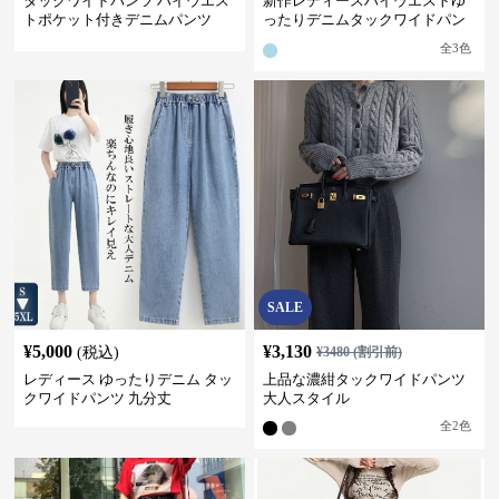
タックワイドパンツ ハイウエス
新作レディースハイウエストゆ
トポケット付きデニムパンツ
ったりデニムタックワイドパン
ツ
全
3
色
SALE
¥
5,000
¥
3,130
(税込)
¥
3480
(割引前)
レディース ゆったりデニム タッ
上品な濃紺タックワイドパンツ
クワイドパンツ 九分丈
大人スタイル
全
2
色