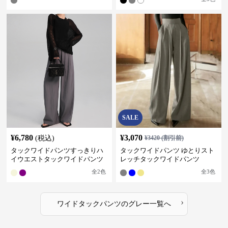
SALE
¥
6,780
¥
3,070
(税込)
¥
3420
(割引前)
タックワイドパンツすっきりハ
タックワイドパンツ ゆとりスト
イウエストタックワイドパンツ
レッチタックワイドパンツ
全
2
色
全
3
色
›
ワイドタックパンツ
の
グレー
一覧へ