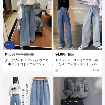
SALE
¥
4,680
¥
4,800
¥
5200
(割引前)
(税込)
タックワイドパンツ ハイウエス
新作レディースハイウエストゆ
トポケット付きデニムパンツ
ったりデニムタックワイドパン
ツ
全
3
色