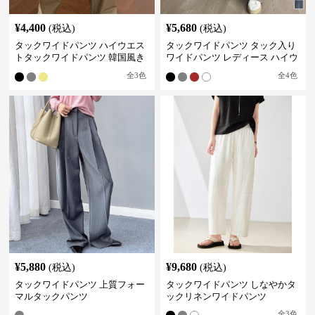
¥
4,400
¥
5,680
(税込)
(税込)
タックワイドパンツ ハイウエス
タックワイドパンツ タック入り
トタックワイドパンツ 韓国風き
ワイドパンツ レディース ハイウ
れいめカジュアル
エスト
全
3
色
全
4
色
¥
5,880
¥
9,680
(税込)
(税込)
タックワイドパンツ 上質フォー
タックワイドパンツ しなやかタ
マルタックパンツ
ックリネンワイドパンツ
全
3
色