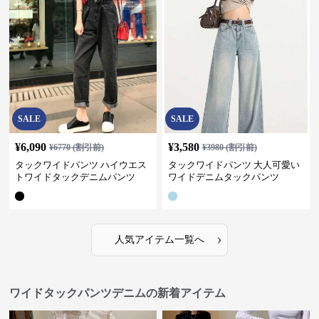
SALE
SALE
¥
6,090
¥
3,580
¥
6770
(割引前)
¥
3980
(割引前)
タックワイドパンツ ハイウエス
タックワイドパンツ 大人可愛い
トワイドタックデニムパンツ
ワイドデニムタックパンツ
›
人気アイテム一覧へ
ワイドタックパンツデニムの新着アイテム