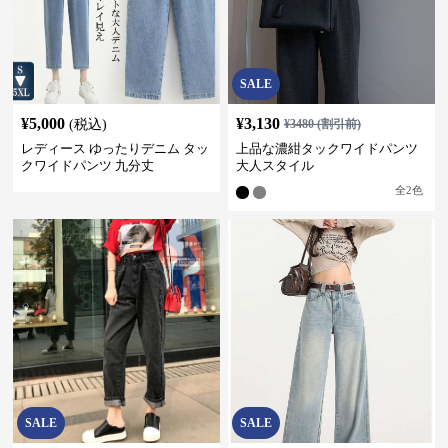
SALE
¥
5,000
¥
3,130
(税込)
¥
3480
(割引前)
レディース ゆったりデニム タッ
上品な濃紺タックワイドパンツ
クワイドパンツ 九分丈
大人スタイル
全
2
色
SALE
SALE