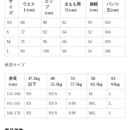
サ
ヒッ
ウエス
太もも周
裾幅
パンツ
イ
プ
ト(cm)
り(cm)
(cm)
丈(cm)
ズ
(cm)
XS
68
88
62
50
103
S
72
92
64
52
104
M
76
96
66
54
105
L
80
100
68
56
106
推奨サイズ
身長
47.5kg
48-
53-
58-
63-
(cm)
以下
52.5kg
57.5kg
62.5kg
65kg
155-160
XS
XS/S
S
M
L
161-165
XS
XS/S
S/M
M/L
L
166-170
XS
XS/S
S/M
M/L
L