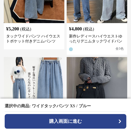
¥
5,200
¥
4,800
(税込)
(税込)
タックワイドパンツ ハイウエス
新作レディースハイウエストゆ
トポケット付きデニムパンツ
ったりデニムタックワイドパン
ツ
全
3
色
選択中の商品: ワイドタックパンツ XS / ブルー
選択中の商品: ワイドタックパンツ XS / ブルー
購入画面に進む
購入画面に進む
¥
5,000
¥
3,480
(税込)
(税込)