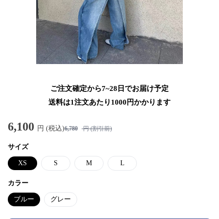
ご注文確定から7~28日でお届け予定
送料は1注文あたり
1000
円かかります
6,100
円 (税込)
6,780
円 (割引前)
サイズ
XS
S
M
L
カラー
ブルー
グレー