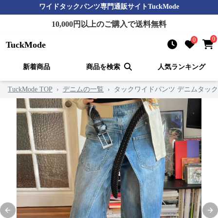
ワイドタックパンツ
専門通販サイト
TuckMode
10,000
円以上のご購入で送料無料
0
0
TuckMode
新着商品
商品を検索
人気ランキング
TuckMode TOP
›
デニムの一覧
›
タックワイドパンツ デニムタッ
Previous slide
Nex