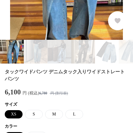
タックワイドパンツ デニムタック入りワイドストレート
パンツ
6,100
円 (税込)
6,780
円 (割引前)
サイズ
XS
S
M
L
カラー