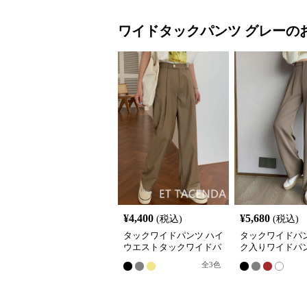
ワイドタックパンツ
グレー
の
¥
4,400
¥
5,680
(税込)
(税込)
タックワイドパンツ ハイ
タックワイドパン
ウエストタックワイドパ
ク入りワイドパン
ンツ 韓国風きれいめカジ
ィース ハイウエ
全
3
色
ュアル