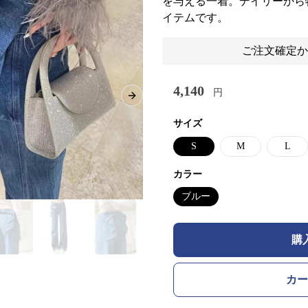
を与える一着。デイリーから
イテムです。
ご注文確定か
4,140
円
Next slide
サイズ
S
M
L
カラー
ブルー
購
カー