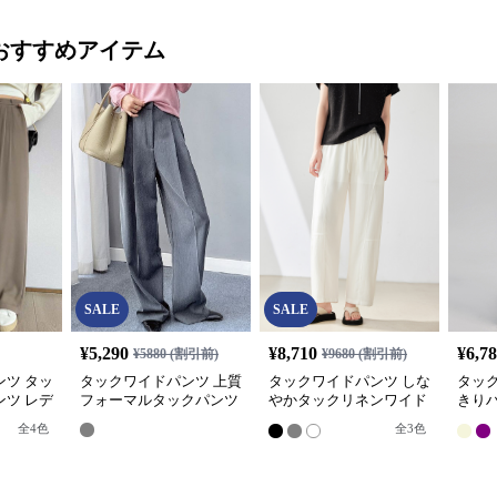
おすすめアイテム
SALE
SALE
¥
5,290
¥
8,710
¥
6,7
¥
5880
(割引前)
¥
9680
(割引前)
ツ タッ
タックワイドパンツ 上質
タックワイドパンツ しな
タッ
ツ レデ
フォーマルタックパンツ
やかタックリネンワイド
きり
スト
パンツ
ワイ
全
4
色
全
3
色