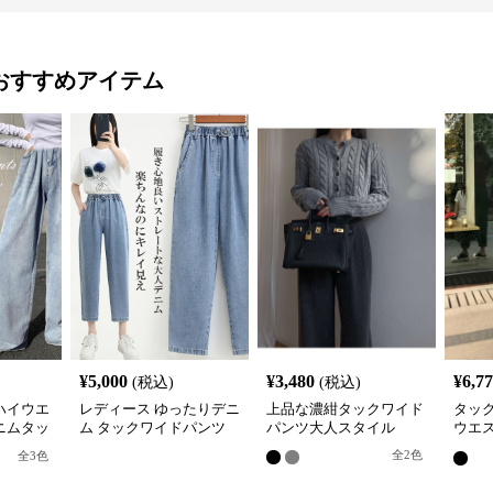
おすすめアイテム
¥
5,000
¥
3,480
¥
6,7
(税込)
(税込)
ハイウエ
レディース ゆったりデニ
上品な濃紺タックワイド
タッ
ニムタッ
ム タックワイドパンツ
パンツ大人スタイル
ウエ
九分丈
ニム
全
2
色
全
3
色