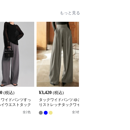
もっと見る
80
¥
3,420
¥
8,480
(税込)
(税込)
(税込)
クワイドパンツすっ
タックワイドパンツ ゆと
タックワイドパンツ ク
ハイウエストタック
りストレッチタックワイ
シカルタックワイドパン
ドパンツ
ドパンツ
ツ
全
2
色
全
2
色
全
3
色