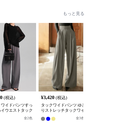
もっと見る
80
¥
3,420
¥
8,480
(税込)
(税込)
(税込)
クワイドパンツすっ
タックワイドパンツ ゆと
タックワイドパンツ ク
ハイウエストタック
りストレッチタックワイ
シカルタックワイドパン
ドパンツ
ドパンツ
ツ
全
2
色
全
2
色
全
3
色