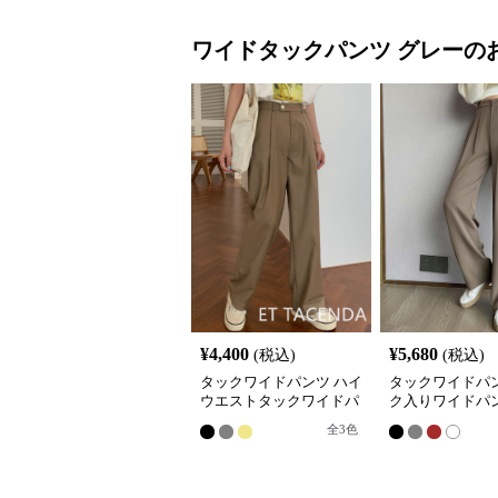
ワイドタックパンツ
グレー
の
¥
4,400
¥
5,680
(税込)
(税込)
タックワイドパンツ ハイ
タックワイドパン
ウエストタックワイドパ
ク入りワイドパン
ンツ 韓国風きれいめカジ
ィース ハイウエ
全
3
色
ュアル