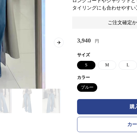
ロングコートやジャケットと
タイリングにも合わせやすい
ご注文確定か
3,940
円
Next slide
サイズ
S
M
L
カラー
ブルー
購
カー