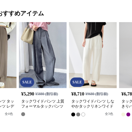
おすすめアイテム
SALE
SALE
¥
5,290
¥
8,710
¥
6,7
¥
5880
(割引前)
¥
9680
(割引前)
ツ タッ
タックワイドパンツ 上質
タックワイドパンツ しな
タッ
ツ レデ
フォーマルタックパンツ
やかタックリネンワイド
きり
スト
パンツ
ワイ
全
4
色
全
3
色