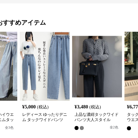
おすすめアイテム
¥
5,000
¥
3,480
¥
6,7
(税込)
(税込)
ハイウエ
レディース ゆったりデニ
上品な濃紺タックワイド
タッ
ニムタッ
ム タックワイドパンツ
パンツ大人スタイル
ウエ
九分丈
ニム
全
2
色
全
3
色