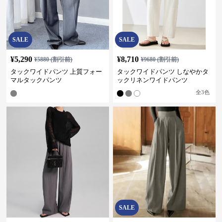
SALE
SALE
¥
5,290
¥
8,710
¥
5880
(割引前)
¥
9680
(割引前)
タックワイドパンツ 上質フォー
タックワイドパンツ しなやかタ
マルタックパンツ
ックリネンワイドパンツ
全
3
色
SALE