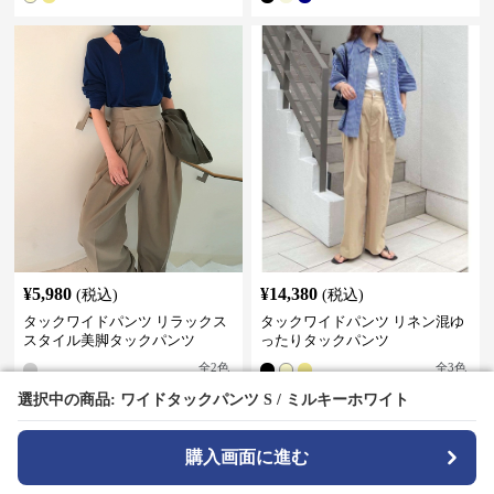
¥
5,980
¥
14,380
(税込)
(税込)
タックワイドパンツ リラックス
タックワイドパンツ リネン混ゆ
スタイル美脚タックパンツ
ったりタックパンツ
全
2
色
全
3
色
選択中の商品: ワイドタックパンツ S / ミルキーホワイト
選択中の商品: ワイドタックパンツ S / ミルキーホワイト
›
ワイドタックパンツ
の
ベージュ
一覧へ
購入画面に進む
購入画面に進む