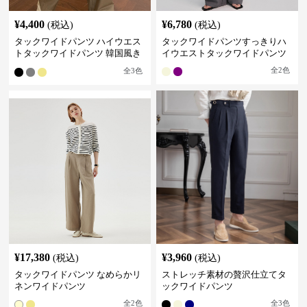
¥
4,400
¥
6,780
(税込)
(税込)
タックワイドパンツ ハイウエス
タックワイドパンツすっきりハ
トタックワイドパンツ 韓国風き
イウエストタックワイドパンツ
れいめカジュアル
全
2
色
全
3
色
¥
17,380
¥
3,960
(税込)
(税込)
タックワイドパンツ なめらかリ
ストレッチ素材の贅沢仕立てタ
ネンワイドパンツ
ックワイドパンツ
全
2
色
全
3
色