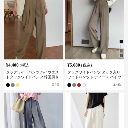
¥
4,400
¥
5,680
(税込)
(税込)
タックワイドパンツ ハイウエス
タックワイドパンツ タック入り
トタックワイドパンツ 韓国風き
ワイドパンツ レディース ハイウ
れいめカジュアル
エスト
全
3
色
全
4
色