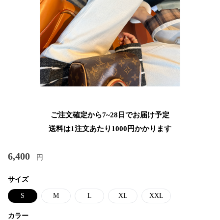
ご注文確定から7~28日でお届け予定
送料は1注文あたり
1000
円かかります
6,400
円
サイズ
S
M
L
XL
XXL
カラー