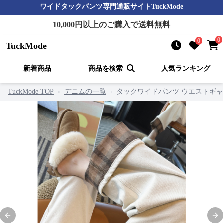
ワイドタックパンツ
専門通販サイト
TuckMode
10,000
円以上のご購入で送料無料
0
0
TuckMode
新着商品
商品を検索
人気ランキング
TuckMode TOP
›
デニムの一覧
›
タックワイドパンツ ウエストギャ
Previous slide
Nex