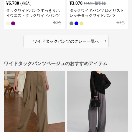
¥
6,780
¥
3,070
(税込)
¥
3420
(割引前)
タックワイドパンツすっきりハ
タックワイドパンツ ゆとりスト
イウエストタックワイドパンツ
レッチタックワイドパンツ
全
2
色
全
3
色
›
ワイドタックパンツ
の
グレー
一覧へ
ワイドタックパンツベージュのおすすめアイテム