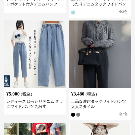
トポケット付きデニムパンツ
ったりデニムタックワイドパン
ツ
全
3
色
¥
5,000
¥
3,480
(税込)
(税込)
レディース ゆったりデニム タッ
上品な濃紺タックワイドパンツ
クワイドパンツ 九分丈
大人スタイル
全
2
色