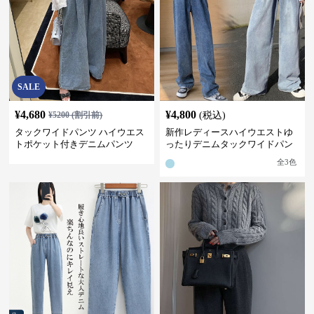
SALE
¥
4,680
¥
4,800
¥
5200
(割引前)
(税込)
タックワイドパンツ ハイウエス
新作レディースハイウエストゆ
トポケット付きデニムパンツ
ったりデニムタックワイドパン
ツ
全
3
色