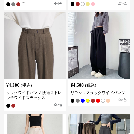
エスト
全
5
色
全
4
色
¥
4,380
¥
4,680
(税込)
(税込)
タックワイドパンツ 快適ストレ
リラックスタックワイドパンツ
ッチワイドスラックス
全
8
色
全
2
色