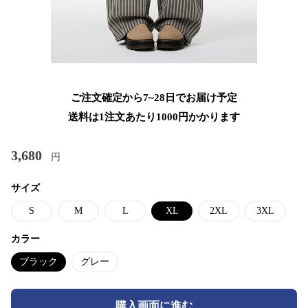
ご注文確定から7~28日でお届け予定
送料は1注文あたり
1000
円かかります
3,680
円
サイズ
S
M
L
XL
2XL
3XL
カラー
ブラック
グレー
購入画面に進む