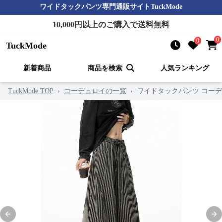
ワイドタックパンツ
専門通販サイト
TuckMode
10,000
円以上のご購入で送料無料
0
0
TuckMode
新着商品
商品を検索
人気ランキング
TuckMode TOP
›
コーデュロイの一覧
›
ワイドタックパンツ コー
Previous slide
Nex