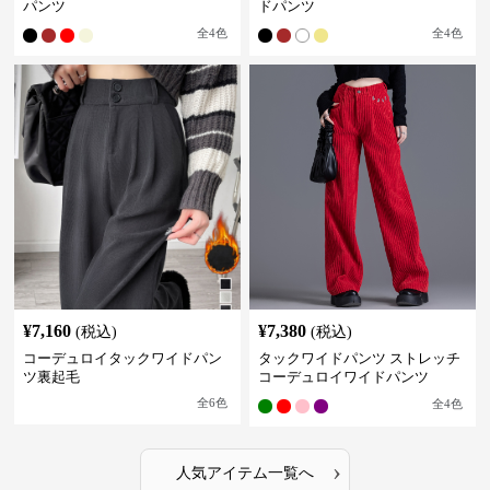
パンツ
ドパンツ
全
4
色
全
4
色
¥
7,160
¥
7,380
(税込)
(税込)
コーデュロイタックワイドパン
タックワイドパンツ ストレッチ
ツ裏起毛
コーデュロイワイドパンツ
全
6
色
全
4
色
›
人気アイテム一覧へ