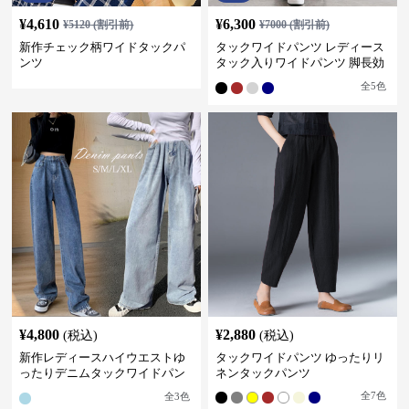
¥
4,610
¥
6,300
¥
5120
(割引前)
¥
7000
(割引前)
新作チェック柄ワイドタックパ
タックワイドパンツ レディース
ンツ
タック入りワイドパンツ 脚長効
果 スタイルアップ グレー
全
5
色
¥
4,800
¥
2,880
(税込)
(税込)
新作レディースハイウエストゆ
タックワイドパンツ ゆったりリ
ったりデニムタックワイドパン
ネンタックパンツ
ツ
全
7
色
全
3
色