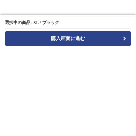
選択中の商品: XL / ブラック
選択中の商品: XL / ブラック
購入画面に進む
購入画面に進む
TuckMode
について
会社概要