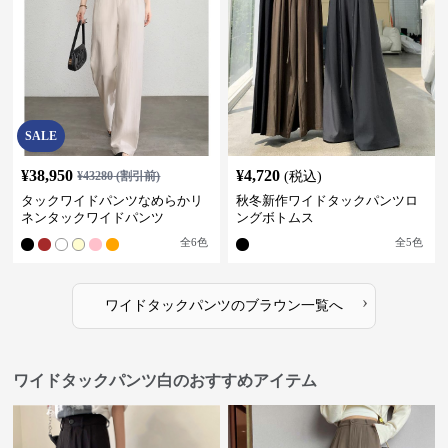
SALE
¥
38,950
¥
4,720
¥
43280
(割引前)
(税込)
タックワイドパンツなめらかリ
秋冬新作ワイドタックパンツロ
ネンタックワイドパンツ
ングボトムス
全
6
色
全
5
色
›
ワイドタックパンツ
の
ブラウン
一覧へ
ワイドタックパンツ白のおすすめアイテム