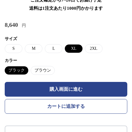
ご注文確定から7~28日でお届け予定
送料は1注文あたり
1000
円かかります
8,640
円
サイズ
S
M
L
XL
2XL
カラー
ブラック
ブラウン
購入画面に進む
カートに追加する