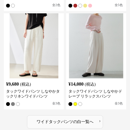
全
2
色
全
5
色
¥
9,680
¥
14,080
(税込)
(税込)
タックワイドパンツ しなやかタ
タックワイドパンツ しなやかド
ックリネンワイドパンツ
レープ リラックスパンツ
全
3
色
全
3
色
›
ワイドタックパンツ
の
白
一覧へ