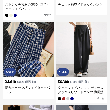
ストレッチ素材の贅沢仕立てタ
チェック柄ワイドタックパンツ
ックワイドパンツ
全
3
色
SALE
SALE
¥
4,610
¥
6,300
¥
5120
(割引前)
¥
7000
(割引前)
新作チェック柄ワイドタックパ
タックワイドパンツ レディース
ンツ
タック入りワイドパンツ 脚長効
果 スタイルアップ グレー
全
5
色