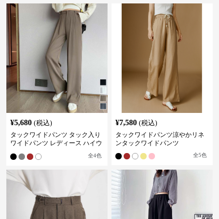
¥
5,680
¥
7,580
(税込)
(税込)
タックワイドパンツ タック入り
タックワイドパンツ涼やかリネ
ワイドパンツ レディース ハイウ
ンタックワイドパンツ
エスト
全
5
色
全
4
色