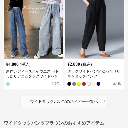
¥
4,800
¥
2,880
(税込)
(税込)
新作レディースハイウエストゆ
タックワイドパンツ ゆったりリ
ったりデニムタックワイドパン
ネンタックパンツ
ツ
全
7
色
全
3
色
›
ワイドタックパンツ
の
ネイビー
一覧へ
ワイドタックパンツブラウンのおすすめアイテム