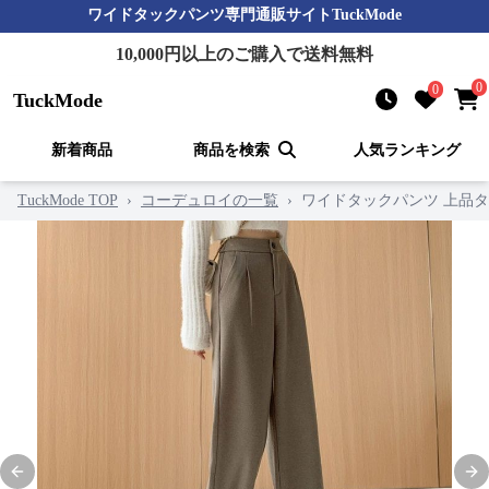
ワイドタックパンツ
専門通販サイト
TuckMode
10,000
円以上のご購入で送料無料
0
0
TuckMode
新着商品
商品を検索
人気ランキング
TuckMode TOP
›
コーデュロイの一覧
›
ワイドタックパンツ 上品
Previous slide
Nex