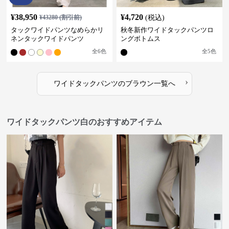
¥
38,950
¥
4,720
¥
43280
(割引前)
(税込)
タックワイドパンツなめらかリ
秋冬新作ワイドタックパンツロ
ネンタックワイドパンツ
ングボトムス
全
6
色
全
5
色
›
ワイドタックパンツ
の
ブラウン
一覧へ
ワイドタックパンツ白のおすすめアイテム